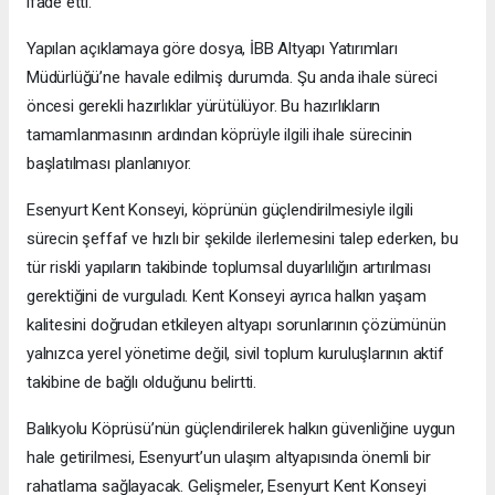
ifade etti.
Yapılan açıklamaya göre dosya, İBB Altyapı Yatırımları
Müdürlüğü’ne havale edilmiş durumda. Şu anda ihale süreci
öncesi gerekli hazırlıklar yürütülüyor. Bu hazırlıkların
tamamlanmasının ardından köprüyle ilgili ihale sürecinin
başlatılması planlanıyor.
Esenyurt Kent Konseyi, köprünün güçlendirilmesiyle ilgili
sürecin şeffaf ve hızlı bir şekilde ilerlemesini talep ederken, bu
tür riskli yapıların takibinde toplumsal duyarlılığın artırılması
gerektiğini de vurguladı. Kent Konseyi ayrıca halkın yaşam
kalitesini doğrudan etkileyen altyapı sorunlarının çözümünün
yalnızca yerel yönetime değil, sivil toplum kuruluşlarının aktif
takibine de bağlı olduğunu belirtti.
Balıkyolu Köprüsü’nün güçlendirilerek halkın güvenliğine uygun
hale getirilmesi, Esenyurt’un ulaşım altyapısında önemli bir
rahatlama sağlayacak. Gelişmeler, Esenyurt Kent Konseyi