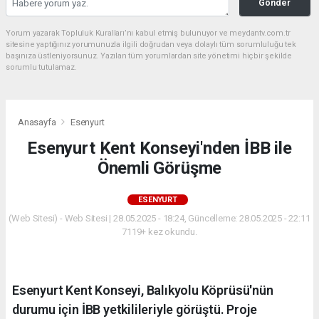
Gönder
Yorum yazarak Topluluk Kuralları’nı kabul etmiş bulunuyor ve meydantv.com.tr
sitesine yaptığınız yorumunuzla ilgili doğrudan veya dolaylı tüm sorumluluğu tek
başınıza üstleniyorsunuz. Yazılan tüm yorumlardan site yönetimi hiçbir şekilde
sorumlu tutulamaz.
Anasayfa
Esenyurt
Esenyurt Kent Konseyi'nden İBB ile
Önemli Görüşme
ESENYURT
(Web Sitesi) - Web Sitesi | 28.05.2025 - 18:24, Güncelleme: 28.05.2025 - 22:11
7119+ kez okundu.
Esenyurt Kent Konseyi, Balıkyolu Köprüsü'nün
durumu için İBB yetkilileriyle görüştü. Proje