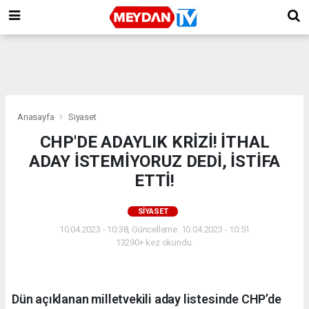
Anasayfa
Siyaset
CHP'DE ADAYLIK KRİZİ! İTHAL
ADAY İSTEMİYORUZ DEDİ, İSTİFA
ETTİ!
SIYASET
10.04.2023 - 10:38, Güncelleme: 10.04.2023 - 10:51
13290+ kez okundu.
Dün açıklanan milletvekili aday listesinde CHP’de