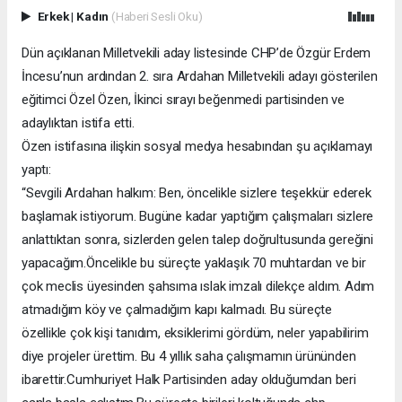
Erkek
|
Kadın
(Haberi Sesli Oku)
Dün açıklanan Milletvekili aday listesinde CHP’de Özgür Erdem
İncesu’nun ardından 2. sıra Ardahan Milletvekili adayı gösterilen
eğitimci Özel Özen, İkinci sırayı beğenmedi partisinden ve
adaylıktan istifa etti.
Özen istifasına ilişkin sosyal medya hesabından şu açıklamayı
yaptı:
“Sevgili Ardahan halkım: Ben, öncelikle sizlere teşekkür ederek
başlamak istiyorum. Bugüne kadar yaptığım çalışmaları sizlere
anlattıktan sonra, sizlerden gelen talep doğrultusunda gereğini
yapacağım.Öncelikle bu süreçte yaklaşık 70 muhtardan ve bir
çok meclis üyesinden şahsıma ıslak imzalı dilekçe aldım. Adım
atmadığım köy ve çalmadığım kapı kalmadı. Bu süreçte
özellikle çok kişi tanıdım, eksiklerimi gördüm, neler yapabilirim
diye projeler ürettim. Bu 4 yıllık saha çalışmamın ürününden
ibarettir.Cumhuriyet Halk Partisinden aday olduğumdan beri