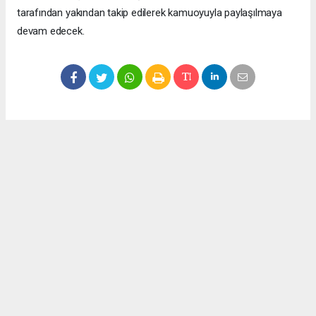
tarafından yakından takip edilerek kamuoyuyla paylaşılmaya
devam edecek.
Okuyucu Yorumları
(0)
Gönder
Yorum yazarak Topluluk Kuralları’nı kabul etmiş bulunuyor ve meydantv.com.tr
sitesine yaptığınız yorumunuzla ilgili doğrudan veya dolaylı tüm sorumluluğu tek
başınıza üstleniyorsunuz. Yazılan tüm yorumlardan site yönetimi hiçbir şekilde
sorumlu tutulamaz.