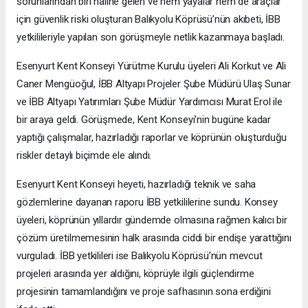
sorunlarından biri haline gelen ve hem yayalar hem de araçlar
için güvenlik riski oluşturan Balıkyolu Köprüsü’nün akıbeti, İBB
yetkilileriyle yapılan son görüşmeyle netlik kazanmaya başladı.
Esenyurt Kent Konseyi Yürütme Kurulu üyeleri Ali Korkut ve Ali
Caner Mengüoğul, İBB Altyapı Projeler Şube Müdürü Ulaş Sunar
ve İBB Altyapı Yatırımları Şube Müdür Yardımcısı Murat Erol ile
bir araya geldi. Görüşmede, Kent Konseyi'nin bugüne kadar
yaptığı çalışmalar, hazırladığı raporlar ve köprünün oluşturduğu
riskler detaylı biçimde ele alındı.
Esenyurt Kent Konseyi heyeti, hazırladığı teknik ve saha
gözlemlerine dayanan raporu İBB yetkililerine sundu. Konsey
üyeleri, köprünün yıllardır gündemde olmasına rağmen kalıcı bir
çözüm üretilmemesinin halk arasında ciddi bir endişe yarattığını
vurguladı. İBB yetkilileri ise Balıkyolu Köprüsü’nün mevcut
projeleri arasında yer aldığını, köprüyle ilgili güçlendirme
projesinin tamamlandığını ve proje safhasının sona erdiğini