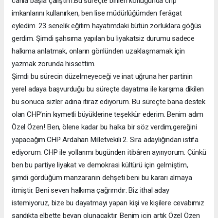
canla başla çalıştım.Bu süreçte birileri koltuğunda chp
imkanlarını kullanırken, ben lise müdürlüğümden ferâgat
eyledim. 23 senelik eğitim hayatımdaki bütün zorluklara göğüs
gerdim. Şimdi şahsıma yapılan bu liyakatsiz durumu sadece
halkıma anlatmak, onların gönlünden uzaklaşmamak için
yazmak zorunda hissettim.
Şimdi bu sürecin düzelmeyeceği ve inat uğruna her partinin
yerel adaya başvurduğu bu süreçte dayatma ile karşıma dikilen
bu sonuca sizler adına itiraz ediyorum. Bu süreçte bana destek
olan CHP’nin kıymetli büyüklerine teşekkür ederim. Benim adım
Özel Özen! Ben, ölene kadar bu halka bir söz verdim;gereğini
yapacağım.CHP Ardahan Milletvekili 2. Sıra adaylığından istifa
ediyorum. CHP ile yollarımı bugünden itibâren ayırıyorum. Çünkü
ben bu partiye liyakat ve demokrasi kültürü için gelmiştim,
şimdi gördüğüm manzaranın dehşeti beni bu kararı almaya
itmiştir. Beni seven halkıma çağrımdır: Biz ithal aday
istemiyoruz, bize bu dayatmayı yapan kişi ve kişilere cevabımız
sandıkta elbette beyan olunacaktır. Benim için artık Özel Özen