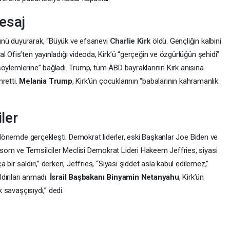
esaj
ünü duyurarak, “Büyük ve efsanevi
Charlie Kirk
öldü. Gençliğin kalbini
l Ofis’ten yayınladığı videoda, Kirk’ü “gerçeğin ve özgürlüğün şehidi”
n söylemlerine” bağladı. Trump, tüm ABD bayraklarının Kirk anısına
retti.
Melania Trump
, Kirk’ün çocuklarının “babalarının kahramanlık
iler
r dönemde gerçekleşti. Demokrat liderler, eski Başkanlar Joe Biden ve
som ve Temsilciler Meclisi Demokrat Lideri Hakeem Jeffries, siyasi
bir saldırı,” derken, Jeffries, “Siyasi şiddet asla kabul edilemez,”
dırıları anmadı.
İsrail Başbakanı Binyamin Netanyahu
, Kirk’ün
k savaşçısıydı,” dedi.