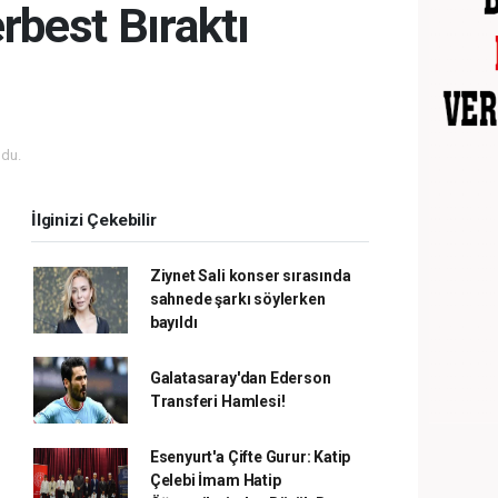
rbest Bıraktı
du.
İlginizi Çekebilir
Ziynet Sali konser sırasında
sahnede şarkı söylerken
bayıldı
Galatasaray'dan Ederson
Transferi Hamlesi!
Esenyurt'a Çifte Gurur: Katip
Çelebi İmam Hatip