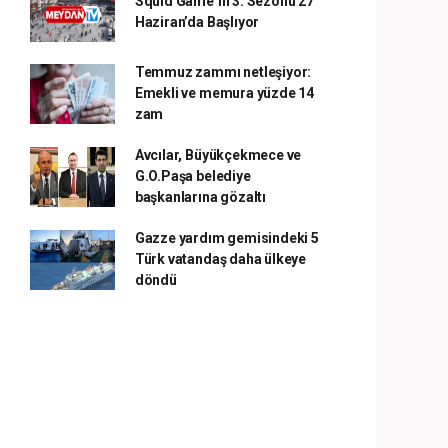
Squid Game’in 3. Sezonu 27
Haziran’da Başlıyor
Temmuz zammı netleşiyor:
Emekli ve memura yüzde 14
zam
Avcılar, Büyükçekmece ve
G.O.Paşa belediye
başkanlarına gözaltı
Gazze yardım gemisindeki 5
Türk vatandaş daha ülkeye
döndü