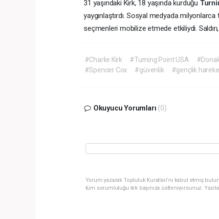
31 yaşındaki Kirk, 18 yaşında kurduğu
Turni
yaygınlaştırdı. Sosyal medyada milyonlarca
seçmenleri mobilize etmede etkiliydi. Saldır
#Charlie Kirk
#Turning Point USA
#Donal
#Spencer Cox
#güvenlik
#gençlik hareke
Okuyucu Yorumları
(0)
Yorum yazarak Topluluk Kuralları’nı kabul etmiş bulun
tüm sorumluluğu tek başınıza üstleniyorsunuz. Yazıla