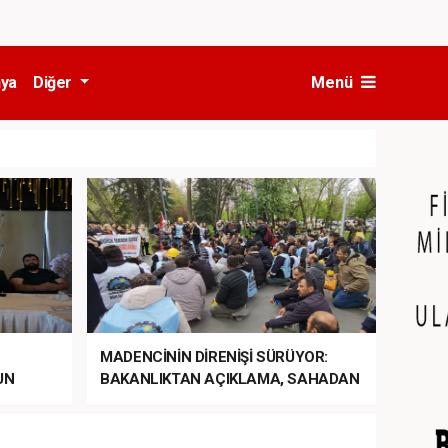
ya
Diğer
Menü
MADENCİNİN DİRENİŞİ SÜRÜYOR:
UN
BAKANLIKTAN AÇIKLAMA, SAHADAN
LA
MÜDAHALE HABERİ GELDİ!