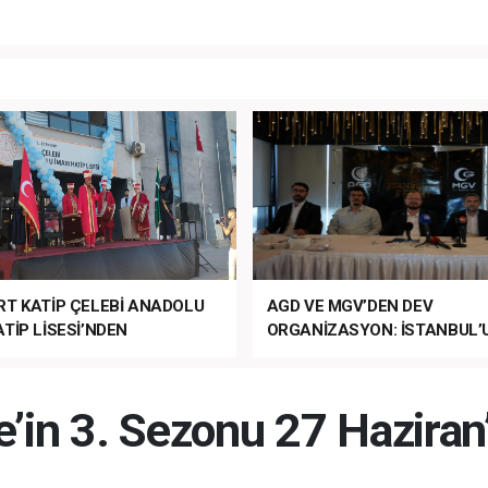
RT KATİP ÇELEBİ ANADOLU
AGD VE MGV’DEN DEV
TİP LİSESİ’NDEN
ORGANİZASYON: İSTANBUL’
ANLI MUHTEŞEM
FETHİ’NİN 573. YILI COŞKUY
ET TÖRENİ!
KUTLANACAK!
’in 3. Sezonu 27 Haziran’