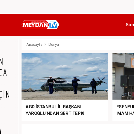
Son
Anasayfa
Dünya
AGD İSTANBUL İL BAŞKANI
ESENYU
YAROĞLU'NDAN SERT TEPKİ:
İMAM HA
“NATO’NUN ÜLKEMİZDE İŞİ NE?”
MEHTER
MEZUNİY