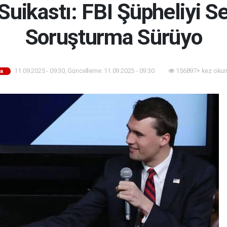
 Suikastı: FBI Şüpheliyi Se
Soruşturma Sürüyo
11.09.2025 - 09:30, Güncelleme: 11.09.2025 - 09:30
156897+ kez okun
a