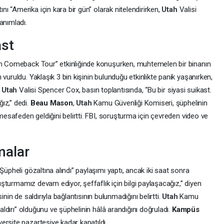
tını “Amerika için kara bir gün” olarak nitelendirirken,
Utah
Valisi
tanımladı.
ast
can Comeback Tour” etkinliğinde konuşurken, muhtemelen bir binanın
vuruldu. Yaklaşık 3 bin kişinin bulunduğu etkinlikte panik yaşanırken,
.
Utah
Valisi Spencer Cox, basın toplantısında, “Bu bir siyasi suikast.
ız,” dedi.
Beau Mason
,
Utah
Kamu Güvenliği Komiseri, şüphelinin
 mesafeden geldiğini belirtti. FBI, soruşturma için çevreden video ve
amalar
Şüpheli gözaltına alındı” paylaşımı yaptı, ancak iki saat sonra
ruşturmamız devam ediyor, şeffaflık için bilgi paylaşacağız,” diyen
isinin de saldırıyla bağlantısının bulunmadığını belirtti.
Utah
Kamu
saldırı” olduğunu ve şüphelinin hâlâ arandığını doğruladı.
Kampüs
versite pazartesiye kadar kapatıldı.