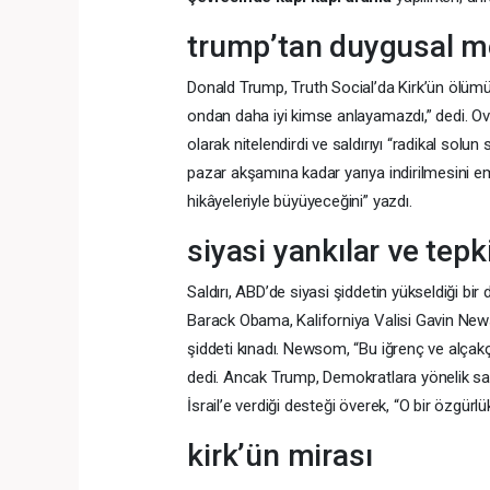
trump’tan duygusal m
Donald Trump, Truth Social’da Kirk’ün ölüm
ondan daha iyi kimse anlayamazdı,” dedi. Ova
olarak nitelendirdi ve saldırıyı “radikal solu
pazar akşamına kadar yarıya indirilmesini em
hikâyeleriyle büyüyeceğini” yazdı.
siyasi yankılar ve tepk
Saldırı, ABD’de siyasi şiddetin yükseldiği bi
Barack Obama, Kaliforniya Valisi Gavin New
şiddeti kınadı. Newsom, “Bu iğrenç ve alçakça 
dedi. Ancak Trump, Demokratlara yönelik sal
İsrail’e verdiği desteği överek, “O bir özgürlü
kirk’ün mirası