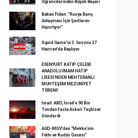
Öğrencilerinden Büyük Başarı
Bakan Fidan: “Rusya Barış
Anlaşması İçin Şartlarını
Hazırlıyor”
Squid Game’in 3. Sezonu 27
Haziran’da Başlıyor
ESENYURT KATİP ÇELEBİ
ANADOLU İMAM HATİP
LİSESİ’NDEN MEHTERANLI
MUHTEŞEM MEZUNİYET
TÖRENİ!
İsrail: ABD, İsrail’e 90 Bin
Tondan Fazla Askeri Teçhizat
Gönderdi
AGD-MGV’den “Mekke’nin
Fethi ve Kudüs Gecesi”