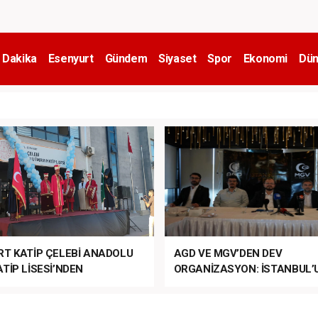
 Dakika
Esenyurt
Gündem
Siyaset
Spor
Ekonomi
Dün
RT KATİP ÇELEBİ ANADOLU
AGD VE MGV’DEN DEV
TİP LİSESİ’NDEN
ORGANİZASYON: İSTANBUL’
ANLI MUHTEŞEM
FETHİ’NİN 573. YILI COŞKUY
ET TÖRENİ!
KUTLANACAK!