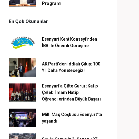
Programı
En Çok Okunanlar
Esenyurt Kent Konseyi'nden
İBB ile Önemli Görüşme
AK Parti’den İddialı Çıkış: 100
Yıl Daha Yöneteceğiz!
Esenyurt'a Çifte Gurur: Katip
Çelebi İmam Hatip
Öğrencilerinden Büyük Başarı
Milli Maç Coşkusu Esenyurt’ta
yaşandı