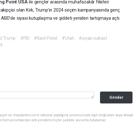
ng Point USA
ile gençler arasında muhafazakâr fikirleri
 takipçisi olan Kirk, Trump’ın 2024 seçim kampanyasında genç
ı, ABD’de siyasi kutuplaşma ve şiddeti yeniden tartışmaya açtı.
d Trump
#FBI
#Kash Patel
#Utah
#siyasi suikast
ti
Gönder
uyor ve meydantv.com.tr sitesine yaptığınız yorumunuzla ilgili doğrudan veya dolaylı
n tüm yorumlardan site yönetimi hiçbir şekilde sorumlu tutulamaz.