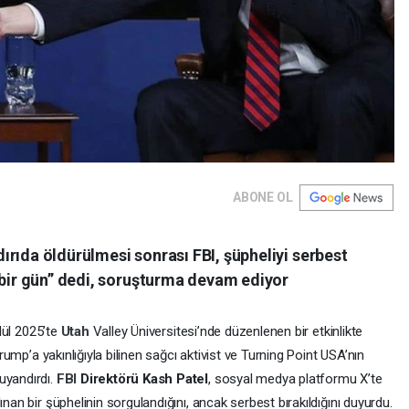
ABONE OL
ldırıda öldürülmesi sonrası FBI, şüpheliyi serbest
 bir gün” dedi, soruşturma devam ediyor
lül 2025’te
Utah
Valley Üniversitesi’nde düzenlenen bir etkinlikte
Trump’a yakınlığıyla bilinen sağcı aktivist ve Turning Point USA’nın
uyandırdı.
FBI
Direktörü Kash Patel
, sosyal medya platformu X’te
ınan bir şüphelinin sorgulandığını, ancak serbest bırakıldığını duyurdu.