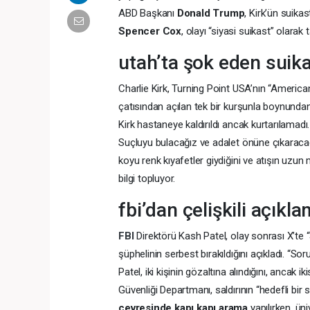
ABD Başkanı
Donald Trump
, Kirk’ün suikas
Spencer Cox
, olayı “siyasi suikast” olarak 
utah’ta şok eden suik
Charlie Kirk, Turning Point USA’nın “Ameri
çatısından açılan tek bir kurşunla boynundan 
Kirk hastaneye kaldırıldı ancak kurtarılamadı
Suçluyu bulacağız ve adalet önüne çıkaracağ
koyu renk kıyafetler giydiğini ve atışın uzun
bilgi topluyor.
fbi’dan çelişkili açıkl
FBI
Direktörü Kash Patel, olay sonrası X’te “
şüphelinin serbest bırakıldığını açıkladı. “So
Patel, iki kişinin gözaltına alındığını, ancak ik
Güvenliği Departmanı, saldırının “hedefli bir 
çevresinde kapı kapı arama
yapılırken, üni