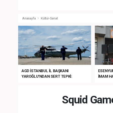
Anasayfa
Kültür-Sanat
AGD İSTANBUL İL BAŞKANI
ESENYU
YAROĞLU'NDAN SERT TEPKİ:
İMAM HA
“NATO’NUN ÜLKEMİZDE İŞİ NE?”
MEHTER
MEZUNİY
Squid Game