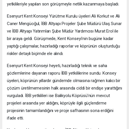
yetkilileriyle yapılan son görüşmeyle netlik kazanmaya başladı.
Esenyurt Kent Konseyi Yürütme Kurulu üyeleri Ali Korkut ve Ali
Caner Mengüoğul, İBB Altyapı Projeler Şube Müdürü Ulaş Sunar
ve İBB Altyapı Yatırımları Şube Müdür Yardımcısı Murat Erol ile
bir araya geldi. Görüşmede, Kent Konseyi'nin bugüne kadar
yaptığı çalışmalar, hazırladığı raporlar ve köprünün oluşturduğu
riskler detaylı biçimde ele alındı.
Esenyurt Kent Konseyi heyeti, hazırladığı teknik ve saha
gözlemlerine dayanan raporu İBB yetkililerine sundu. Konsey
üyeleri, köprünün yıllardır gündemde olmasına rağmen kalıcı bir
çözüm üretilmemesinin halk arasında ciddi bir endişe yarattığını
vurguladı. İBB yetkilileri ise Balıkyolu Köprüsü’nün mevcut
projeleri arasında yer aldığını, köprüyle ilgili güçlendirme
projesinin tamamlandığını ve proje safhasının sona erdiğini
ifade etti.