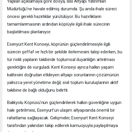
Yapılan açıklamaya göre dosya, İBB Altyapı Yatırımları
Müdürlüğü’ne havale edilmiş durumda. Şu anda ihale süreci
öncesi gerekli hazırlıklar yürütülüyor. Bu hazırlıkların
tamamlanmasının ardından köprüyle ilgili ihale sürecinin
başlatılması planlanıyor.
Esenyurt Kent Konseyi, köprünün güçlendirilmesiyle ilgili
sürecin şeffaf ve hızlı bir şekilde ilerlemesini talep ederken, bu
tür riskli yapıların takibinde toplumsal duyarlılığın artırılması
gerektiğini de vurguladı. Kent Konseyi ayrıca halkın yaşam
kalitesini doğrudan etkileyen altyapı sorunlarının çözümünün
yalnızca yerel yönetime değil, sivil toplum kuruluşlarının aktif
takibine de bağlı olduğunu belirtti.
Balıkyolu Köprüsü’nün güçlendirilerek halkın güvenliğine uygun
hale getirilmesi, Esenyurt’un ulaşım altyapısında önemli bir
rahatlama sağlayacak. Gelişmeler, Esenyurt Kent Konseyi
tarafından yakından takip edilerek kamuoyuyla paylaşılmaya