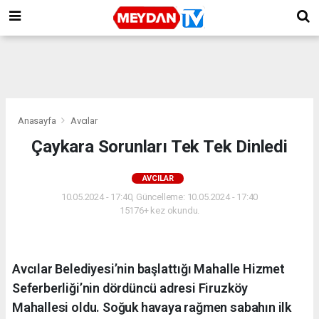
Anasayfa
Avcılar
Çaykara Sorunları Tek Tek Dinledi
AVCILAR
10.05.2024 - 17:40, Güncelleme: 10.05.2024 - 17:40
15176+ kez okundu.
Avcılar Belediyesi’nin başlattığı Mahalle Hizmet
Seferberliği’nin dördüncü adresi Firuzköy
Mahallesi oldu. Soğuk havaya rağmen sabahın ilk