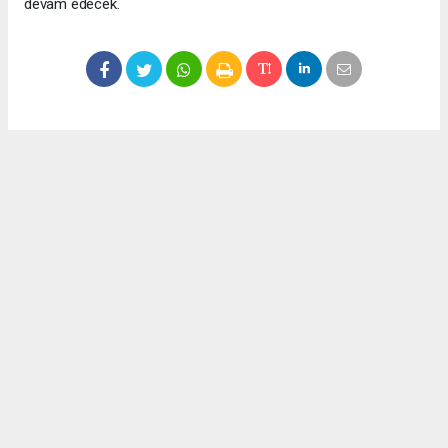
devam edecek.
Okuyucu Yorumları
(0)
Gönder
Yorum yazarak Topluluk Kuralları’nı kabul etmiş bulunuyor ve meydantv.com.tr
sitesine yaptığınız yorumunuzla ilgili doğrudan veya dolaylı tüm sorumluluğu tek
başınıza üstleniyorsunuz. Yazılan tüm yorumlardan site yönetimi hiçbir şekilde
sorumlu tutulamaz.