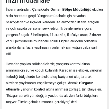
hızlı müdahale
İhbarın ardından,
Çanakkale Orman Bölge Müdürlüğü
ekipleri
hızla harekete geçti. Yangına müdahale için havadan
helikopterler ve uçaklar, karadan ise arazözler, itfaiye araçları
ve çok sayıda personel sevk edildi. İlk belirlemelere göre,
yangına 3 uçak, 5 helikopter, 11 arazöz, 5 itfaiye aracı, 2 dozer
ve 91 personel ile müdahale edildi. Ekipler, alevlerin ormanlık
alanda daha fazla yayılmasını önlemek için yoğun çaba sarf
etti.
Havadan yapılan müdahalelerde, yangının kontrol altına
alınması için su ve köpük kullanıldı. Karadan ise ekipler, yangının
ilerlediği bölgelerde kontrollü ateş bariyerleri oluşturarak
alevlerin yayılmasını engellemeye çalıştı. Ancak,
rüzgarın
etkisiyle
yangının kontrol altına alınması zorlaştı. Bir itfaiye eri,
“Rüzgar sürekli yön değiştiriyor, bu da alevleri farklı bölgelere
taşıyor. Elimizi çabuk tutmamız gerekiyor,” dedi.