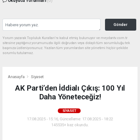
Okuyucu Yorumları
(0)
Gönder
Yorum yazarak Topluluk Kuralları’nı kabul etmiş bulunuyor ve meydantv.com.tr
sitesine yaptığınız yorumunuzla ilgili doğrudan veya dolaylı tüm sorumluluğu tek
başınıza üstleniyorsunuz. Yazılan tüm yorumlardan site yönetimi hiçbir şekilde
sorumlu tutulamaz.
Anasayfa
Siyaset
AK Parti’den İddialı Çıkış: 100 Yıl
Daha Yöneteceğiz!
SIYASET
17.08.2025 - 15:16, Güncelleme: 17.08.2025 - 18:22
145535+ kez okundu.