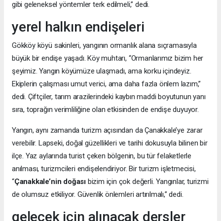
gibi geleneksel yöntemler terk edilmeli,” dedi.
yerel halkın endişeleri
Gökköy köyü sakinleri, yangının ormanlık alana sıçramasıyla
büyük bir endişe yaşadı. Köy muhtarı, “Ormanlarımız bizim her
şeyimiz. Yangın köyümüze ulaşmadı, ama korku içindeyiz.
Ekiplerin çalışması umut verici, ama daha fazla önlem lazım,”
dedi. Çiftçiler, tarım arazilerindeki kaybın maddi boyutunun yanı
sıra, toprağın verimliliğine olan etkisinden de endişe duyuyor.
Yangın, aynı zamanda turizm açısından da Çanakkale’ye zarar
verebilir. Lapseki, doğal güzellikleri ve tarihi dokusuyla bilinen bir
ilçe. Yaz aylarında turist çeken bölgenin, bu tür felaketlerle
anılması, turizmcileri endişelendiriyor. Bir turizm işletmecisi,
“
Çanakkale’nin doğası
bizim için çok değerli. Yangınlar, turizmi
de olumsuz etkiliyor. Güvenlik önlemleri artırılmalı,” dedi.
gelecek için alınacak dersler