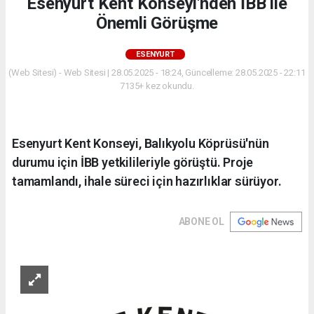
Esenyurt Kent Konseyi'nden İBB ile
Önemli Görüşme
ESENYURT
(Web Sitesi) - Web Sitesi | 28.05.2025 - 18:24, Güncelleme: 28.05.2025 - 22:11
7135+ kez okundu.
Esenyurt Kent Konseyi, Balıkyolu Köprüsü'nün
durumu için İBB yetkilileriyle görüştü. Proje
tamamlandı, ihale süreci için hazırlıklar sürüyor.
ABONE OL