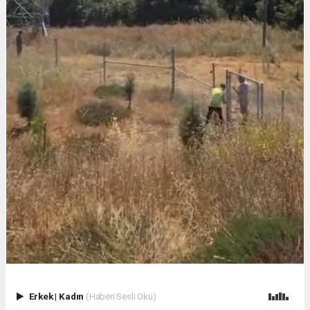
Erkek
|
Kadın
(Haberi Sesli Oku)