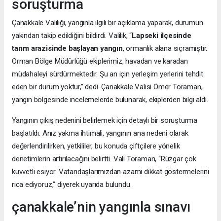
soruşturma
Çanakkale Valiliği, yangınla ilgili bir açıklama yaparak, durumun
yakından takip edildiğini bildirdi. Valilik, “
Lapseki ilçesinde
tarım arazisinde başlayan yangın
, ormanlık alana sıçramıştır.
Orman Bölge Müdürlüğü ekiplerimiz, havadan ve karadan
müdahaleyi sürdürmektedir. Şu an için yerleşim yerlerini tehdit
eden bir durum yoktur,” dedi. Çanakkale Valisi Ömer Toraman,
yangın bölgesinde incelemelerde bulunarak, ekiplerden bilgi aldı.
Yangının çıkış nedenini belirlemek için detaylı bir soruşturma
başlatıldı. Anız yakma ihtimali, yangının ana nedeni olarak
değerlendirilirken, yetkililer, bu konuda çiftçilere yönelik
denetimlerin artırılacağını belirtti. Vali Toraman, “Rüzgar çok
kuvvetli esiyor. Vatandaşlarımızdan azami dikkat göstermelerini
rica ediyoruz,” diyerek uyarıda bulundu.
çanakkale’nin yangınla sınavı