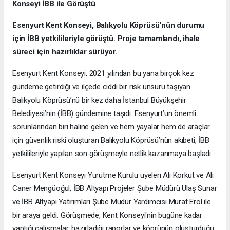
Konseyi İBB ile Görüştü
Esenyurt Kent Konseyi, Balıkyolu Köprüsü'nün durumu
için İBB yetkilileriyle görüştü. Proje tamamlandı, ihale
süreci için hazırlıklar sürüyor.
Esenyurt Kent Konseyi, 2021 yılından bu yana birçok kez
gündeme getirdiği ve ilçede ciddi bir risk unsuru taşıyan
Balıkyolu Köprüsü’nü bir kez daha İstanbul Büyükşehir
Belediyesi’nin (İBB) gündemine taşıdı. Esenyurt’un önemli
sorunlarından biri haline gelen ve hem yayalar hem de araçlar
için güvenlik riski oluşturan Balıkyolu Köprüsü’nün akıbeti, İBB
yetkilileriyle yapılan son görüşmeyle netlik kazanmaya başladı.
Esenyurt Kent Konseyi Yürütme Kurulu üyeleri Ali Korkut ve Ali
Caner Mengüoğul, İBB Altyapı Projeler Şube Müdürü Ulaş Sunar
ve İBB Altyapı Yatırımları Şube Müdür Yardımcısı Murat Erol ile
bir araya geldi. Görüşmede, Kent Konseyi'nin bugüne kadar
yaptığı çalışmalar, hazırladığı raporlar ve köprünün oluşturduğu