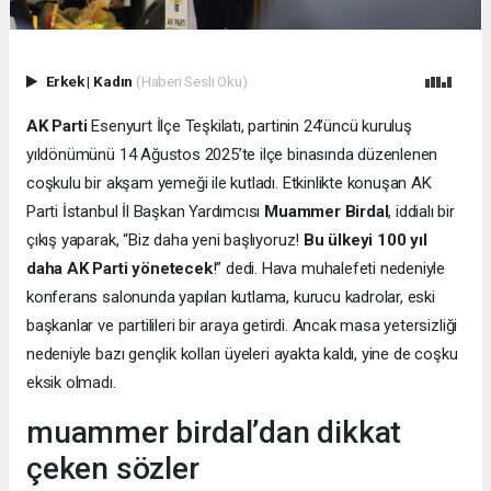
Erkek
|
Kadın
(Haberi Sesli Oku)
AK Parti
Esenyurt İlçe Teşkilatı, partinin 24’üncü kuruluş
yıldönümünü 14 Ağustos 2025’te ilçe binasında düzenlenen
coşkulu bir akşam yemeği ile kutladı. Etkinlikte konuşan AK
Parti İstanbul İl Başkan Yardımcısı
Muammer Birdal
, iddialı bir
çıkış yaparak, “Biz daha yeni başlıyoruz!
Bu ülkeyi 100 yıl
daha AK Parti yönetecek
!” dedi. Hava muhalefeti nedeniyle
konferans salonunda yapılan kutlama, kurucu kadrolar, eski
başkanlar ve partilileri bir araya getirdi. Ancak masa yetersizliği
nedeniyle bazı gençlik kolları üyeleri ayakta kaldı, yine de coşku
eksik olmadı.
muammer birdal’dan dikkat
çeken sözler