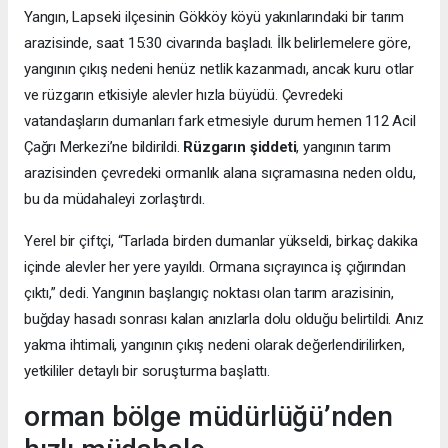
Yangın, Lapseki ilçesinin Gökköy köyü yakınlarındaki bir tarım
arazisinde, saat 15:30 civarında başladı. İlk belirlemelere göre,
yangının çıkış nedeni henüz netlik kazanmadı, ancak kuru otlar
ve rüzgarın etkisiyle alevler hızla büyüdü. Çevredeki
vatandaşların dumanları fark etmesiyle durum hemen 112 Acil
Çağrı Merkezi’ne bildirildi.
Rüzgarın şiddeti
, yangının tarım
arazisinden çevredeki ormanlık alana sıçramasına neden oldu,
bu da müdahaleyi zorlaştırdı.
Yerel bir çiftçi, “Tarlada birden dumanlar yükseldi, birkaç dakika
içinde alevler her yere yayıldı. Ormana sıçrayınca iş çığırından
çıktı,” dedi. Yangının başlangıç noktası olan tarım arazisinin,
buğday hasadı sonrası kalan anızlarla dolu olduğu belirtildi. Anız
yakma ihtimali, yangının çıkış nedeni olarak değerlendirilirken,
yetkililer detaylı bir soruşturma başlattı.
orman bölge müdürlüğü’nden