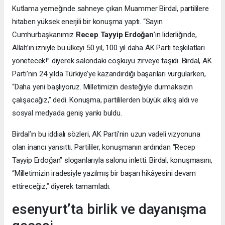
Kutlama yemeğinde sahneye çıkan Muammer Birdal, partililere
hitaben yüksek enerjili bir konuşma yaptı. “Sayın
Cumhurbaşkanımız
Recep Tayyip Erdoğan
’ın liderliğinde,
Allah’ın izniyle bu ülkeyi 50 yıl, 100 yıl daha AK Parti teşkilatları
yönetecek!” diyerek salondaki coşkuyu zirveye taşıdı. Birdal, AK
Parti’nin 24 yılda Türkiye’ye kazandırdığı başarıları vurgularken,
“Daha yeni başlıyoruz. Milletimizin desteğiyle durmaksızın
çalışacağız,” dedi. Konuşma, partililerden büyük alkış aldı ve
sosyal medyada geniş yankı buldu.
Birdal’ın bu iddialı sözleri, AK Parti’nin uzun vadeli vizyonuna
olan inancı yansıttı. Partililer, konuşmanın ardından “Recep
Tayyip Erdoğan” sloganlarıyla salonu inletti. Birdal, konuşmasını,
“Milletimizin iradesiyle yazılmış bir başarı hikâyesini devam
ettireceğiz,” diyerek tamamladı.
esenyurt’ta birlik ve dayanışma