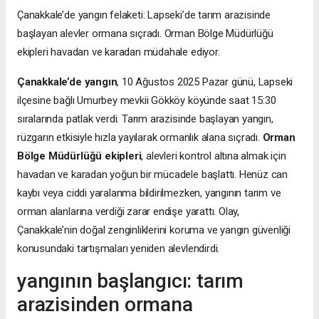
Çanakkale’de yangın felaketi: Lapseki’de tarım arazisinde
başlayan alevler ormana sıçradı. Orman Bölge Müdürlüğü
ekipleri havadan ve karadan müdahale ediyor.
Çanakkale’de yangın
, 10 Ağustos 2025 Pazar günü, Lapseki
ilçesine bağlı Umurbey mevkii Gökköy köyünde saat 15:30
sıralarında patlak verdi. Tarım arazisinde başlayan yangın,
rüzgarın etkisiyle hızla yayılarak ormanlık alana sıçradı.
Orman
Bölge Müdürlüğü ekipleri
, alevleri kontrol altına almak için
havadan ve karadan yoğun bir mücadele başlattı. Henüz can
kaybı veya ciddi yaralanma bildirilmezken, yangının tarım ve
orman alanlarına verdiği zarar endişe yarattı. Olay,
Çanakkale’nin doğal zenginliklerini koruma ve yangın güvenliği
konusundaki tartışmaları yeniden alevlendirdi.
yangının başlangıcı: tarım
arazisinden ormana