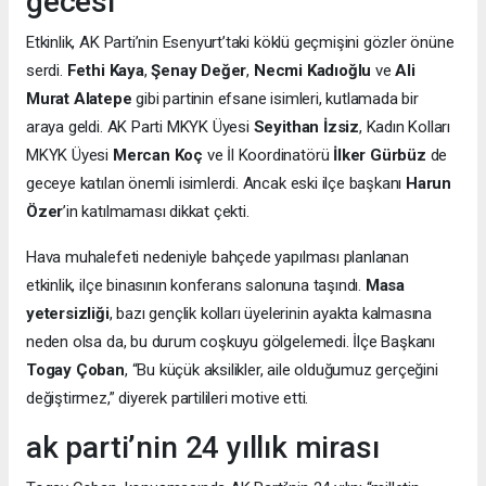
gecesi
Etkinlik, AK Parti’nin Esenyurt’taki köklü geçmişini gözler önüne
serdi.
Fethi Kaya
,
Şenay Değer
,
Necmi Kadıoğlu
ve
Ali
Murat Alatepe
gibi partinin efsane isimleri, kutlamada bir
araya geldi. AK Parti MKYK Üyesi
Seyithan İzsiz
, Kadın Kolları
MKYK Üyesi
Mercan Koç
ve İl Koordinatörü
İlker Gürbüz
de
geceye katılan önemli isimlerdi. Ancak eski ilçe başkanı
Harun
Özer
’in katılmaması dikkat çekti.
Hava muhalefeti nedeniyle bahçede yapılması planlanan
etkinlik, ilçe binasının konferans salonuna taşındı.
Masa
yetersizliği
, bazı gençlik kolları üyelerinin ayakta kalmasına
neden olsa da, bu durum coşkuyu gölgelemedi. İlçe Başkanı
Togay Çoban
, “Bu küçük aksilikler, aile olduğumuz gerçeğini
değiştirmez,” diyerek partilileri motive etti.
ak parti’nin 24 yıllık mirası