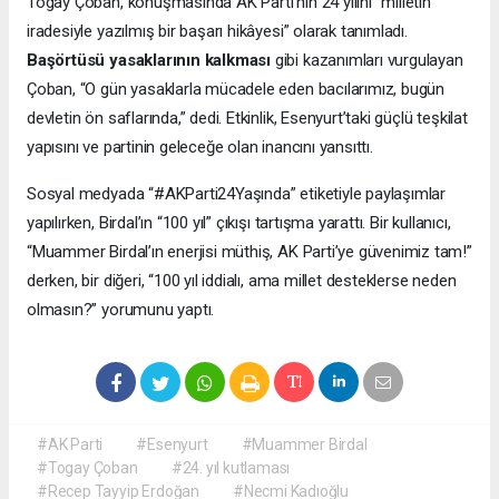
Togay Çoban, konuşmasında AK Parti’nin 24 yılını “milletin
iradesiyle yazılmış bir başarı hikâyesi” olarak tanımladı.
Başörtüsü yasaklarının kalkması
gibi kazanımları vurgulayan
Çoban, “O gün yasaklarla mücadele eden bacılarımız, bugün
devletin ön saflarında,” dedi. Etkinlik, Esenyurt’taki güçlü teşkilat
yapısını ve partinin geleceğe olan inancını yansıttı.
Sosyal medyada “#AKParti24Yaşında” etiketiyle paylaşımlar
yapılırken, Birdal’ın “100 yıl” çıkışı tartışma yarattı. Bir kullanıcı,
“Muammer Birdal’ın enerjisi müthiş, AK Parti’ye güvenimiz tam!”
derken, bir diğeri, “100 yıl iddialı, ama millet desteklerse neden
olmasın?” yorumunu yaptı.
#AK Parti
#Esenyurt
#Muammer Birdal
#Togay Çoban
#24. yıl kutlaması
#Recep Tayyip Erdoğan
#Necmi Kadıoğlu