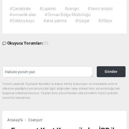
#Çanakkale
#Lapseki
#yangın
#tarım arazisi
#ormanlık alan
#Orman Bölge Müdürlüğü
#Gökköy köyü
#anız yakma
#rüzgar
#itfaiye
Okuyucu Yorumları
(0)
Gönder
Yorum yazarak Topluluk Kuralları’nı kabul etmiş bulunuyor ve meydantv.com.tr
sitesine yaptığınız yorumunuzla ilgili doğrudan veya dolaylı tüm sorumluluğu tek
başınıza üstleniyorsunuz. Yazılan tüm yorumlardan site yönetimi hiçbir şekilde
sorumlu tutulamaz.
Anasayfa
Esenyurt