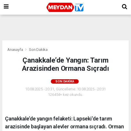
Anasayfa
Son Dakika
Çanakkale’de Yangın: Tarım
Arazisinden Ormana Sıçradı
SON DAKIKA
10.08.2025 - 20:31, Güncelleme: 10.08.2025 - 20:31
126454+ kez okundu.
Çanakkale’de yangın felaketi: Lapseki’de tarım
arazisinde başlayan alevler ormana sıçradı. Orman