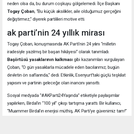
neden olsa da, bu durum coşkuyu gölgelemedi. İlçe Başkanı
Togay Çoban
, “Bu küçük aksilikler, aile olduğumuz gerçeğini
değiştirmez,” diyerek partilileri motive etti.
ak parti’nin 24 yıllık mirası
Togay Çoban, konuşmasında AK Parti’nin 24 yılını “milletin
iradesiyle yazılmış bir başarı hikâyesi” olarak tanımladı.
Başörtüsü yasaklarının kalkması
gibi kazanımları vurgulayan
Çoban, “O gün yasaklarla mücadele eden bacılarımız, bugün
devletin ön saflarında,” dedi. Etkinlik, Esenyurt’taki güçlü teşkilat
yapısını ve partinin geleceğe olan inancını yansıttı.
Sosyal medyada “#AKParti24Yaşında” etiketiyle paylaşımlar
yapılırken, Birdal’ın “100 yıl” çıkışı tartışma yarattı. Bir kullanıcı,
“Muammer Birdal’ın enerjisi müthiş, AK Parti’ye güvenimiz tam!”
derken, bir diğeri, “100 yıl iddialı, ama millet desteklerse neden
olmasın?” yorumunu yaptı.