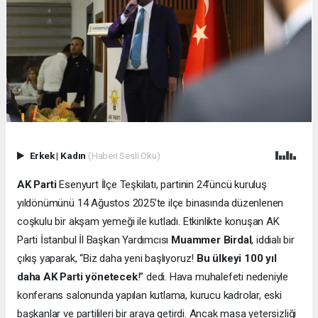
Erkek
|
Kadın
(Haberi Sesli Oku)
AK Parti
Esenyurt İlçe Teşkilatı, partinin 24’üncü kuruluş
yıldönümünü 14 Ağustos 2025’te ilçe binasında düzenlenen
coşkulu bir akşam yemeği ile kutladı. Etkinlikte konuşan AK
Parti İstanbul İl Başkan Yardımcısı
Muammer Birdal
, iddialı bir
çıkış yaparak, “Biz daha yeni başlıyoruz!
Bu ülkeyi 100 yıl
daha AK Parti yönetecek
!” dedi. Hava muhalefeti nedeniyle
konferans salonunda yapılan kutlama, kurucu kadrolar, eski
başkanlar ve partilileri bir araya getirdi. Ancak masa yetersizliği