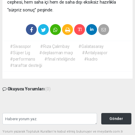
cephesi, hem saha içi hem de saha dışı eksiksiz hazırlıkla
“sürpriz sonuç” peşinde.
#Sivasspor
#Rıza Çalımbay
#Galatasaray
#Süper Lig
#deplasman maçı
#Antalyaspor
#performans
#final niteliğinde
#kadro
#taraftar desteği
Okuyucu Yorumları
(0)
Gönder
Yorum yazarak Topluluk Kuralları’nı kabul etmiş bulunuyor ve meydantv.com.tr