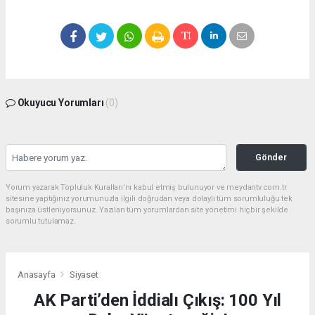
Okuyucu Yorumları
(0)
Gönder
Yorum yazarak Topluluk Kuralları’nı kabul etmiş bulunuyor ve meydantv.com.tr
sitesine yaptığınız yorumunuzla ilgili doğrudan veya dolaylı tüm sorumluluğu tek
başınıza üstleniyorsunuz. Yazılan tüm yorumlardan site yönetimi hiçbir şekilde
sorumlu tutulamaz.
Anasayfa
Siyaset
AK Parti’den İddialı Çıkış: 100 Yıl