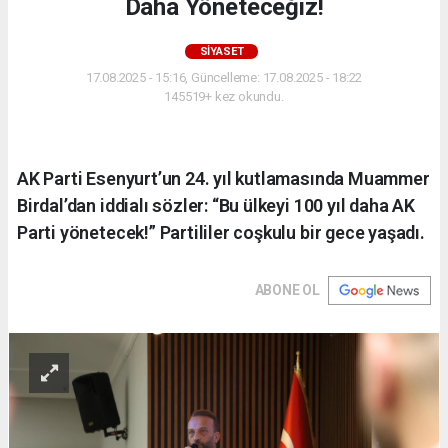
Daha Yöneteceğiz!
SIYASET
17.08.2025 - 15:16, Güncelleme: 17.08.2025 - 18:22
145519+ kez okundu.
AK Parti Esenyurt’un 24. yıl kutlamasında Muammer
Birdal’dan iddialı sözler: “Bu ülkeyi 100 yıl daha AK
Parti yönetecek!” Partililer coşkulu bir gece yaşadı.
ABONE OL