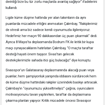
derinliği bize bu tür zorlu maçlarda avantaj sağlıyor” ifadelerini
kullandı.
Ligde küme düşme hattında yer alan takımların da aynı
puanlarda mücadele ettiğini anımsatan Çalımbay, “Rakiplerimiz
de stresli ama biz sadece kendi oyunumuzla ilgileniyoruz.
Hedefimiz her maçın 90 dakikasından üç puan çıkarmak” dedi.
Ayrıca 8 Mayıs’ta deplasmanda Bodrum FK ile kritik bir kupa
maçı oynayacaklarını hatırlatan Çalımbay, “O maçta taraftar
desteği hayati önem taşıyor. Sivas’tan gelecek
destekçilerimizle sahada itici güç bulacağız” diye konuştu.
Sivasspor’un Galatasaray deplasmanında alacağı puan veya
puanlar; hem şampiyonluk yarışında iddiasını sürdürecek hem
de küme düşme hattındaki rakipler üzerindeki baskıyı artıracak.
Çalımbay’ın “oyunumuzu yükseltmeliyiz” çağrısı, oyuncuların
motivasyonunu tavan yaptırırken, taraftar da deplasmana
çıkarma planları yapıyor. Kritik mücadele öncesi Sivasspor