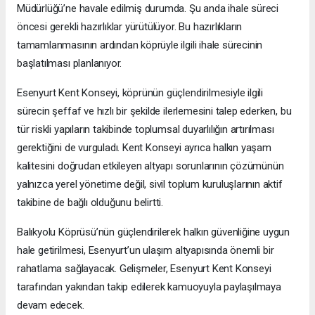
Müdürlüğü’ne havale edilmiş durumda. Şu anda ihale süreci
öncesi gerekli hazırlıklar yürütülüyor. Bu hazırlıkların
tamamlanmasının ardından köprüyle ilgili ihale sürecinin
başlatılması planlanıyor.
Esenyurt Kent Konseyi, köprünün güçlendirilmesiyle ilgili
sürecin şeffaf ve hızlı bir şekilde ilerlemesini talep ederken, bu
tür riskli yapıların takibinde toplumsal duyarlılığın artırılması
gerektiğini de vurguladı. Kent Konseyi ayrıca halkın yaşam
kalitesini doğrudan etkileyen altyapı sorunlarının çözümünün
yalnızca yerel yönetime değil, sivil toplum kuruluşlarının aktif
takibine de bağlı olduğunu belirtti.
Balıkyolu Köprüsü’nün güçlendirilerek halkın güvenliğine uygun
hale getirilmesi, Esenyurt’un ulaşım altyapısında önemli bir
rahatlama sağlayacak. Gelişmeler, Esenyurt Kent Konseyi
tarafından yakından takip edilerek kamuoyuyla paylaşılmaya
devam edecek.