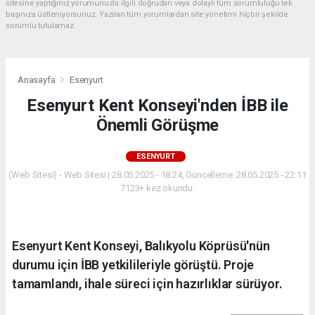
sitesine yaptığınız yorumunuzla ilgili doğrudan veya dolaylı tüm sorumluluğu tek
başınıza üstleniyorsunuz. Yazılan tüm yorumlardan site yönetimi hiçbir şekilde
sorumlu tutulamaz.
Anasayfa
Esenyurt
Esenyurt Kent Konseyi'nden İBB ile
Önemli Görüşme
ESENYURT
(Web Sitesi) - Web Sitesi | 28.05.2025 - 18:24, Güncelleme: 28.05.2025 - 22:11
7123+ kez okundu.
Esenyurt Kent Konseyi, Balıkyolu Köprüsü'nün
durumu için İBB yetkilileriyle görüştü. Proje
tamamlandı, ihale süreci için hazırlıklar sürüyor.