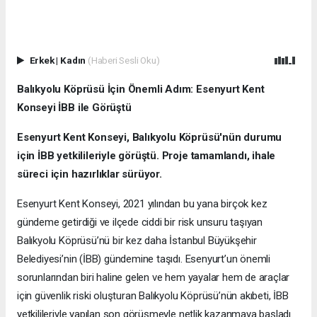
Erkek
|
Kadın
(Haberi Sesli Oku)
Balıkyolu Köprüsü İçin Önemli Adım: Esenyurt Kent
Konseyi İBB ile Görüştü
Esenyurt Kent Konseyi, Balıkyolu Köprüsü'nün durumu
için İBB yetkilileriyle görüştü. Proje tamamlandı, ihale
süreci için hazırlıklar sürüyor.
Esenyurt Kent Konseyi, 2021 yılından bu yana birçok kez
gündeme getirdiği ve ilçede ciddi bir risk unsuru taşıyan
Balıkyolu Köprüsü’nü bir kez daha İstanbul Büyükşehir
Belediyesi’nin (İBB) gündemine taşıdı. Esenyurt’un önemli
sorunlarından biri haline gelen ve hem yayalar hem de araçlar
için güvenlik riski oluşturan Balıkyolu Köprüsü’nün akıbeti, İBB
yetkilileriyle yapılan son görüşmeyle netlik kazanmaya başladı.