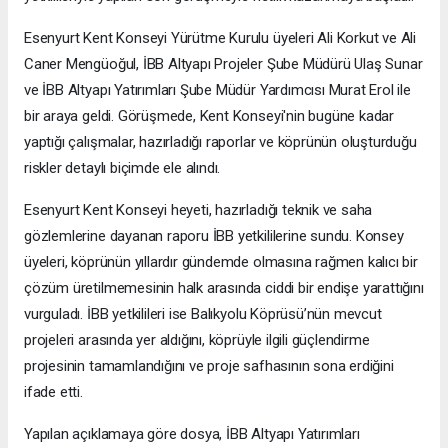
Esenyurt Kent Konseyi Yürütme Kurulu üyeleri Ali Korkut ve Ali
Caner Mengüoğul, İBB Altyapı Projeler Şube Müdürü Ulaş Sunar
ve İBB Altyapı Yatırımları Şube Müdür Yardımcısı Murat Erol ile
bir araya geldi. Görüşmede, Kent Konseyi'nin bugüne kadar
yaptığı çalışmalar, hazırladığı raporlar ve köprünün oluşturduğu
riskler detaylı biçimde ele alındı.
Esenyurt Kent Konseyi heyeti, hazırladığı teknik ve saha
gözlemlerine dayanan raporu İBB yetkililerine sundu. Konsey
üyeleri, köprünün yıllardır gündemde olmasına rağmen kalıcı bir
çözüm üretilmemesinin halk arasında ciddi bir endişe yarattığını
vurguladı. İBB yetkilileri ise Balıkyolu Köprüsü’nün mevcut
projeleri arasında yer aldığını, köprüyle ilgili güçlendirme
projesinin tamamlandığını ve proje safhasının sona erdiğini
ifade etti.
Yapılan açıklamaya göre dosya, İBB Altyapı Yatırımları