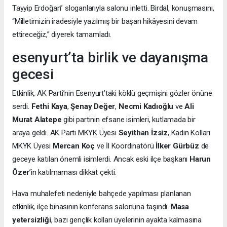
Tayyip Erdoğan” sloganlarıyla salonu inletti. Birdal, konuşmasını,
“Milletimizin iradesiyle yazılmış bir başarı hikâyesini devam
ettireceğiz,” diyerek tamamladı.
esenyurt’ta birlik ve dayanışma
gecesi
Etkinlik, AK Parti’nin Esenyurt’taki köklü geçmişini gözler önüne
serdi.
Fethi Kaya
,
Şenay Değer
,
Necmi Kadıoğlu
ve
Ali
Murat Alatepe
gibi partinin efsane isimleri, kutlamada bir
araya geldi. AK Parti MKYK Üyesi
Seyithan İzsiz
, Kadın Kolları
MKYK Üyesi
Mercan Koç
ve İl Koordinatörü
İlker Gürbüz
de
geceye katılan önemli isimlerdi. Ancak eski ilçe başkanı
Harun
Özer
’in katılmaması dikkat çekti.
Hava muhalefeti nedeniyle bahçede yapılması planlanan
etkinlik, ilçe binasının konferans salonuna taşındı.
Masa
yetersizliği
, bazı gençlik kolları üyelerinin ayakta kalmasına