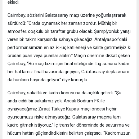
ekledi.
Çalımbay, sözlerini Galatasaray maçı üzerine yoğunlaştırarak
sürdürdü: “Orada oynamak her zaman zordur. Müthiş bir
atmosfer, coşkulu bir taraftar grubu olacak. Şampiyonluk yarışı
veren bir takım karşısında sahaya çıkacağız. Antalyaspor’daki
performansımızın en az iki-üç katı enerji ve kalite getirmeliyiz ki
oradan puan veya puanlar alalım.” Maçın önemine dikkat çeken
Çalımbay, “Bu maç bizim için final niteliğinde. Lig sonuna kadar
her haftamız final havasında geçiyor; Galatasaray deplasmanı
da bunların başında geliyor” diye konuştu.
Çalımbay, sakatlık ve kadro konusuna da açıklık getirdi: “Şu
anda ciddi bir sakatımız yok. Ancak Bodrum FK ile
oynayacağımız Ziraat Türkiye Kupası maçı öncesi hiçbir
oyuncumuzu riske atmayacağız. Galatasaray maçına tam
kadro gitmek istiyoruz.” İç transfer döneminde de savunma ve
hücum hattını güçlendirdiklerini belirten çalıştırıcı, “Kadromuzun