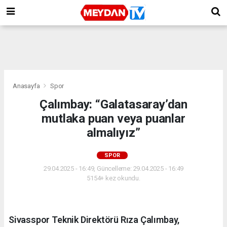
Anasayfa
Spor
Çalımbay: “Galatasaray’dan
mutlaka puan veya puanlar
almalıyız”
SPOR
29.04.2025 - 16:49, Güncelleme: 29.04.2025 - 16:49
5154+ kez okundu.
Sivasspor Teknik Direktörü Rıza Çalımbay,