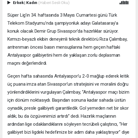
Erkek
|
Kadın
(Haberi Sesli Oku)
Süper Lig’in 34. haftasında 3 Mayıs Cumartesi günü Türk
Telekom Stadyumu’nda şampiyonluk adayı Galatasaray’a
konuk olacak Demir Grup Sivasspor’da hazırlıklar sürüyor.
Kırmızı-beyazlı ekibin deneyimli teknik direktörü Rıza Çalımbay,
antrenman öncesi basın mensuplarına hem geçen haftaki
Antalyaspor galibiyetini hem de yaklaşan zorlu deplasman
maçını değerlendirdi.
Geçen hafta sahasında Antalyaspor’u 2-0 mağlup ederek kritik
üç puana imza atan Sivasspor’un stratejisini ve moralini doğru
yönlendirdiklerini vurgulayan Çalımbay, “Antalyaspor maçı bizim
için dönüm noktasıydı. Başından sonuna kadar sahada üstün
oynadık, presle galibiyeti garantiledik. Gol yemeden net bir skor
aldık; bu da özgüvenimizi artırdı” dedi. Hazırlık maçlarının
ardından lige odaklandıklarını söyleyen tecrübeli çalıştırıcı, “Her
galibiyet bizi ligdeki hedefimize bir adım daha yaklaştırıyor” diye