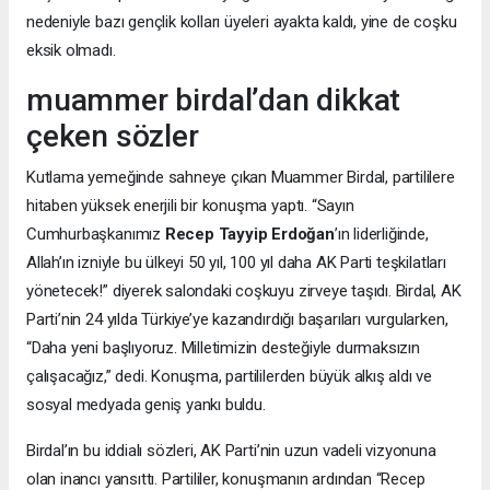
nedeniyle bazı gençlik kolları üyeleri ayakta kaldı, yine de coşku
eksik olmadı.
muammer birdal’dan dikkat
çeken sözler
Kutlama yemeğinde sahneye çıkan Muammer Birdal, partililere
hitaben yüksek enerjili bir konuşma yaptı. “Sayın
Cumhurbaşkanımız
Recep Tayyip Erdoğan
’ın liderliğinde,
Allah’ın izniyle bu ülkeyi 50 yıl, 100 yıl daha AK Parti teşkilatları
yönetecek!” diyerek salondaki coşkuyu zirveye taşıdı. Birdal, AK
Parti’nin 24 yılda Türkiye’ye kazandırdığı başarıları vurgularken,
“Daha yeni başlıyoruz. Milletimizin desteğiyle durmaksızın
çalışacağız,” dedi. Konuşma, partililerden büyük alkış aldı ve
sosyal medyada geniş yankı buldu.
Birdal’ın bu iddialı sözleri, AK Parti’nin uzun vadeli vizyonuna
olan inancı yansıttı. Partililer, konuşmanın ardından “Recep