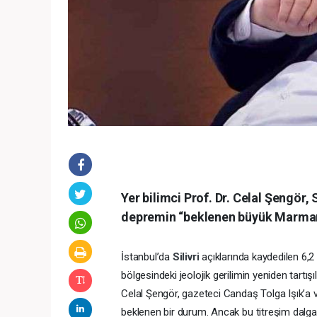
Yer bilimci Prof. Dr. Celal Şengör,
depremin “beklenen büyük Marmara 
İstanbul’da
Silivri
açıklarında kaydedilen 6,
bölgesindeki jeolojik gerilimin yeniden tartışı
Celal Şengör, gazeteci Candaş Tolga Işık’a v
beklenen bir durum. Ancak bu titreşim dalg