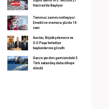
Squid Game’in 3. Sezonu 27
Haziran’da Başlıyor
Temmuz zammı netleşiyor:
Emekli ve memura yüzde 14
zam
Avcılar, Büyükçekmece ve
G.O.Paşa belediye
başkanlarına gözaltı
Gazze yardım gemisindeki 5
Türk vatandaş daha ülkeye
döndü