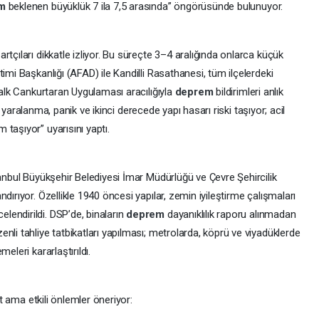
em
beklenen büyüklük 7 ila 7,5 arasında” öngörüsünde bulunuyor.
tçıları dikkatle izliyor. Bu süreçte 3–4 aralığında onlarca küçük
imi Başkanlığı (AFAD) ile Kandilli Rasathanesi, tüm ilçelerdeki
Halk Cankurtaran Uygulaması aracılığıyla
deprem
bildirimleri anlık
lar yaralanma, panik ve ikinci derecede yapı hasarı riski taşıyor; acil
taşıyor” uyarısını yaptı.
tanbul Büyükşehir Belediyesi İmar Müdürlüğü ve Çevre Şehircilik
landırıyor. Özellikle 1940 öncesi yapılar, zemin iyileştirme çalışmaları
endirildi. DSP’de, binaların
deprem
dayanıklılık raporu alınmadan
nli tahliye tatbikatları yapılması; metrolarda, köprü ve viyadüklerde
eleri kararlaştırıldı.
it ama etkili önlemler öneriyor: