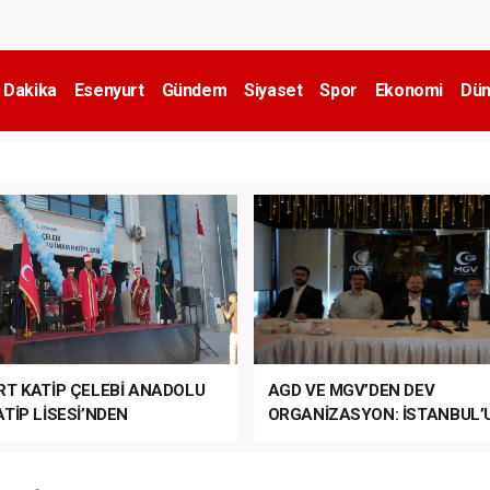
 Dakika
Esenyurt
Gündem
Siyaset
Spor
Ekonomi
Dün
RT KATİP ÇELEBİ ANADOLU
AGD VE MGV’DEN DEV
TİP LİSESİ’NDEN
ORGANİZASYON: İSTANBUL’
ANLI MUHTEŞEM
FETHİ’NİN 573. YILI COŞKUY
ET TÖRENİ!
KUTLANACAK!