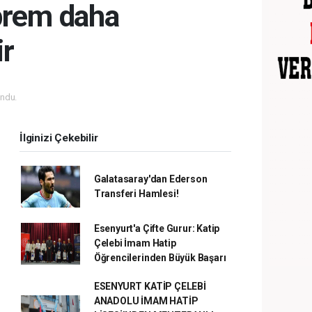
eprem daha
r
ndu.
İlginizi Çekebilir
Galatasaray'dan Ederson
Transferi Hamlesi!
Esenyurt'a Çifte Gurur: Katip
Çelebi İmam Hatip
Öğrencilerinden Büyük Başarı
ESENYURT KATİP ÇELEBİ
ANADOLU İMAM HATİP