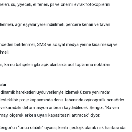
eri, su, yiyecek, el feneri, pil ve önemli evrak fotokopilerini
lenmeli, ağır eşyalar yere indirilmeli, pencere kenarı ve tavan
ı önceden belirlenmeli, SMS ve sosyal medya yerine kısa mesaj ve
lmeli.
rı, kamu bahçeleri gibi açık alanlarda acil toplanma noktaları
alar
dinamik hareketleri uydu verileriyle izlemek üzere yeni radar
estekli bir proje kapsamında deniz tabanında oşinografik sensörler
esi ve karadaki deformasyon anbean kaydedilecek. Şengör, “Bu veri
aymayı ölçerek
erken uyarı
kapasitesini artıracak” diyor.
gör’ün “öncü olabilir” uyarısı, kentin jeolojik olarak risk haritasında