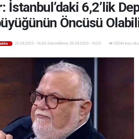
: İstanbul’daki 6,2’lik D
büyüğünün Öncüsü Olabili
23.04.2025 - 16:29, Güncelleme: 23.04.2025 - 16:29
5504+ kez oku
akika