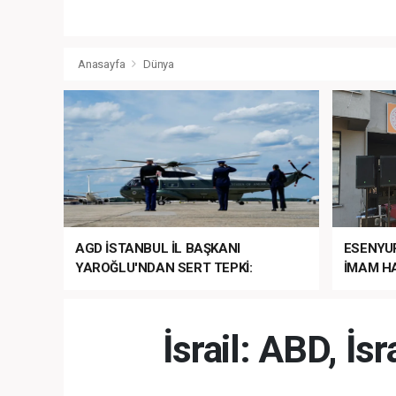
Anasayfa
Dünya
AGD İSTANBUL İL BAŞKANI
ESENYU
YAROĞLU'NDAN SERT TEPKİ:
İMAM HA
“NATO’NUN ÜLKEMİZDE İŞİ NE?”
MEHTER
MEZUNİY
İsrail: ABD, İs