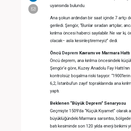
uyarısında bulundu.
Ana şokun ardından bir saat içinde 7 artçı de
geriledi. Şengör, “Bunlar sıradan artçılar; an
kırılma öncesi haberci sayılabilir. Ne var ki
olacak– asla kesinleştiremeyiz” dedi.
Öncü
Deprem
Kavramı ve Marmara Hattı
Öncü deprem, ana kırılma öncesindeki küçük v
Şengör’e göre, Kuzey Anadolu Fay Hattı’nın ba
kontrolsüz boşalma riski taşıyor. “1900’lerin 
6,2, İstanbul’un zayıf topraklarında ana kırıl
yaptı.
Beklenen “Büyük Deprem” Senaryosu
Geçmişte 1509’da “Küçük Kıyamet” olarak an
büyüklüğündeki Marmara sarsıntısı, bölgedek
batı kesiminde son 120 yılda enerji birikimi 