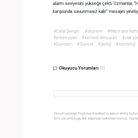
alarm seviyesini yükseğe çekti. Uzmanlar, “
karşısında savunmasız kalır” mesajını yineliy
#Celal Şengör
#deprem
#Marmara Hattı
#erken uyarı
#kentsel dönüşüm
#risk yö
#Gündem
#Güncel
#jeoloji
#sismoloji
Okuyucu Yorumları
(0)
Yorum yazarak Topluluk Kuralları’nı kabul etmiş bulun
tüm sorumluluğu tek başınıza üstleniyorsunuz. Yazıla