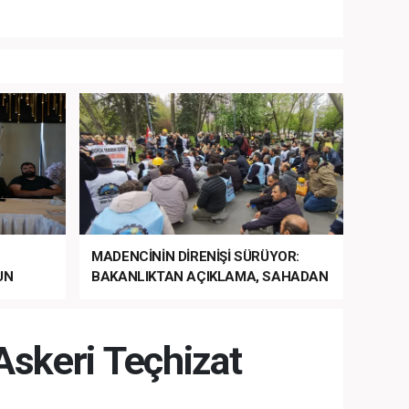
MADENCİNİN DİRENİŞİ SÜRÜYOR:
UN
BAKANLIKTAN AÇIKLAMA, SAHADAN
LA
MÜDAHALE HABERİ GELDİ!
 Askeri Teçhizat