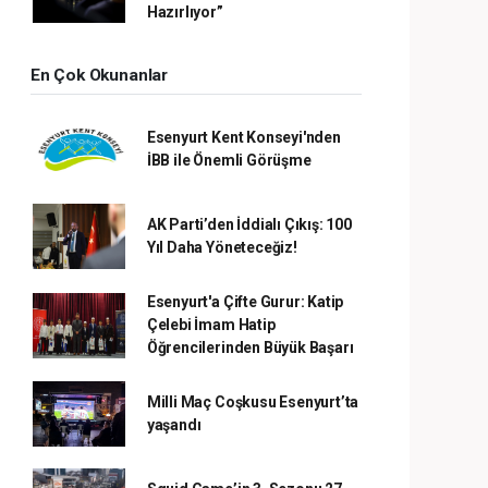
Hazırlıyor”
En Çok Okunanlar
Esenyurt Kent Konseyi'nden
İBB ile Önemli Görüşme
AK Parti’den İddialı Çıkış: 100
Yıl Daha Yöneteceğiz!
Esenyurt'a Çifte Gurur: Katip
Çelebi İmam Hatip
Öğrencilerinden Büyük Başarı
Milli Maç Coşkusu Esenyurt’ta
yaşandı