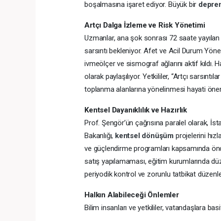
boşalmasına işaret ediyor. Büyük bir
depr
Artçı Dalga İzleme ve Risk Yönetimi
Uzmanlar, ana şok sonrası 72 saate yayılan ar
sarsıntı bekleniyor. Afet ve Acil Durum Yönet
ivmeölçer ve sismograf ağlarını aktif kıldı. 
olarak paylaşılıyor. Yetkililer, “Artçı sarsıntı
toplanma alanlarına yönelinmesi hayati önem 
Kentsel Dayanıklılık ve Hazırlık
Prof. Şengör’ün çağrısına paralel olarak, İs
Bakanlığı,
kentsel dönüşüm
projelerini hız
ve güçlendirme programları kapsamında öncel
satış yapılamaması, eğitim kurumlarında düze
periyodik kontrol ve zorunlu tatbikat düzenlem
Halkın Alabileceği Önlemler
Bilim insanları ve yetkililer, vatandaşlara bas