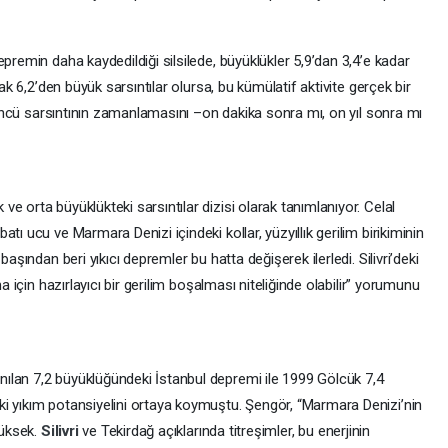
premin daha kaydedildiği silsilede, büyüklükler 5,9’dan 3,4’e kadar
cak 6,2’den büyük sarsıntılar olursa, bu kümülatif aktivite gerçek bir
, öncü sarsıntının zamanlamasını –on dakika sonra mı, on yıl sonra mı
e orta büyüklükteki sarsıntılar dizisi olarak tanımlanıyor. Celal
tı ucu ve Marmara Denizi içindeki kollar, yüzyıllık gerilim birikiminin
başından beri yıkıcı depremler bu hatta değişerek ilerledi. Silivri’deki
ma için hazırlayıcı bir gerilim boşalması niteliğinde olabilir” yorumunu
ılan 7,2 büyüklüğündeki İstanbul depremi ile 1999 Gölcük 7,4
i yıkım potansiyelini ortaya koymuştu. Şengör, “Marmara Denizi’nin
yüksek.
Silivri
ve Tekirdağ açıklarında titreşimler, bu enerjinin