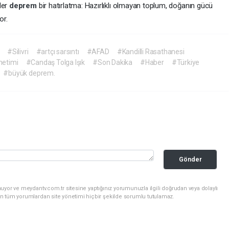
Her
deprem
bir hatırlatma: Hazırlıklı olmayan toplum, doğanın gücü
or.
#Silivri
#artçı sarsıntı
#AFAD
#Kandilli Rasathanesi
netimi
#Candaş Tolga Işık
#Son Dakika
#Haber
#Türkiye
#büyük deprem.
Gönder
uyor ve meydantv.com.tr sitesine yaptığınız yorumunuzla ilgili doğrudan veya dolaylı
n tüm yorumlardan site yönetimi hiçbir şekilde sorumlu tutulamaz.