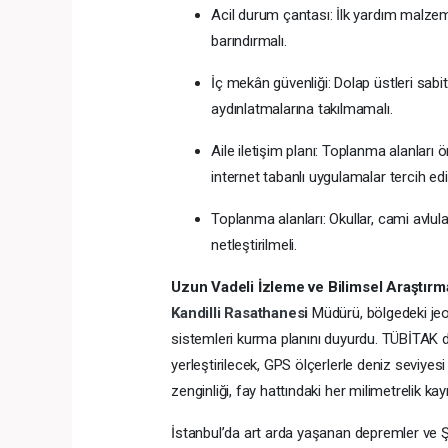
Acil durum çantası: İlk yardım malzemel
barındırmalı.
İç mekân güvenliği: Dolap üstleri sabit
aydınlatmalarına takılmamalı.
Aile iletişim planı: Toplanma alanlar
internet tabanlı uygulamalar tercih edi
Toplanma alanları: Okullar, cami avlula
netleştirilmeli.
Uzun Vadeli İzleme ve Bilimsel Araştırm
Kandilli Rasathanesi
Müdürü, bölgedeki jeo
sistemleri kurma planını duyurdu. TÜBİTAK d
yerleştirilecek, GPS ölçerlerle deniz seviy
zenginliği, fay hattındaki her milimetrelik k
İstanbul’da art arda yaşanan depremler ve Şen