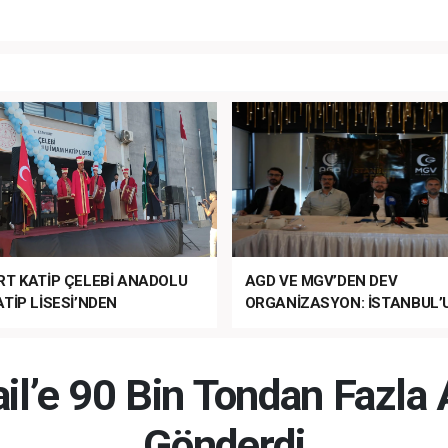
RT KATİP ÇELEBİ ANADOLU
AGD VE MGV’DEN DEV
TİP LİSESİ’NDEN
ORGANİZASYON: İSTANBUL’
ANLI MUHTEŞEM
FETHİ’NİN 573. YILI COŞKUY
ET TÖRENİ!
KUTLANACAK!
rail’e 90 Bin Tondan Fazla
Gönderdi