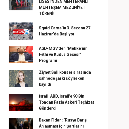
LİSESİ’NDEN MEHTERANLI
MUHTEŞEM MEZUNİYET
TÖRENİ!
Squid Game’in 3. Sezonu 27
Haziran’da Başlıyor
AGD-MGV’den “Mekke’nin
Fethi ve Kudüs Gecesi”
Programı
Ziynet Sali konser sırasında
sahnede şarkı söylerken
bayıldı
İsrail: ABD, İsrail’e 90 Bin
Tondan Fazla Askeri Teçhizat
Gönderdi
Bakan Fidan: “Rusya Barış
Anlaşması İçin Şartlarını