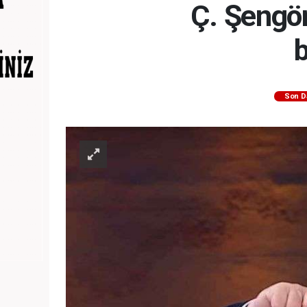
Ç. Şengör
Son D