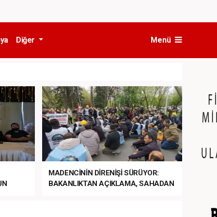
ya
Diğer
Menü
MADENCİNİN DİRENİŞİ SÜRÜYOR:
UN
BAKANLIKTAN AÇIKLAMA, SAHADAN
LA
MÜDAHALE HABERİ GELDİ!