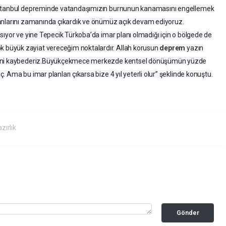
 İstanbul depreminde vatandaşımızın burnunun kanamasını engellemek
anlarını zamanında çıkardık ve önümüz açık devam ediyoruz.
sıyor ve yine Tepecik Türkoba’da imar planı olmadığı için o bölgede de
büyük zayiat vereceğim noktalardır. Allah korusun
deprem
yazın
psini kaybederiz.Büyükçekmece merkezde kentsel dönüşümün yüzde
 Ama bu imar planları çıkarsa bize 4 yıl yeterli olur” şeklinde konuştu.
zırlık
Gönder