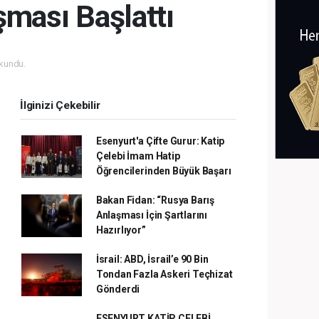
ması Başlattı
kundu.
İlginizi Çekebilir
Esenyurt'a Çifte Gurur: Katip
Çelebi İmam Hatip
Öğrencilerinden Büyük Başarı
Bakan Fidan: “Rusya Barış
Anlaşması İçin Şartlarını
Hazırlıyor”
İsrail: ABD, İsrail’e 90 Bin
Tondan Fazla Askeri Teçhizat
Gönderdi
ESENYURT KATİP ÇELEBİ