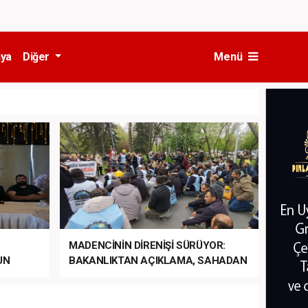
ya
Diğer
Menü
MADENCİNİN DİRENİŞİ SÜRÜYOR:
UN
BAKANLIKTAN AÇIKLAMA, SAHADAN
LA
MÜDAHALE HABERİ GELDİ!