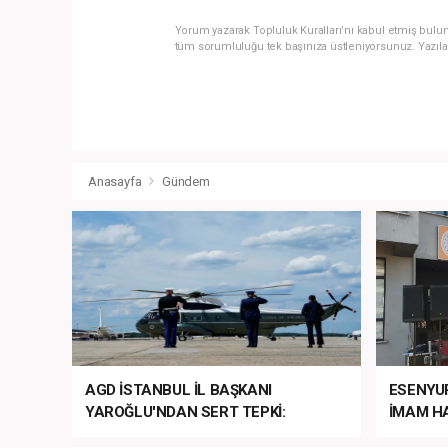
Yorum yazarak Topluluk Kuralları’nı kabul etmiş bulun
tüm sorumluluğu tek başınıza üstleniyorsunuz. Yazıla
Anasayfa
Gündem
AGD İSTANBUL İL BAŞKANI
ESENYU
YAROĞLU'NDAN SERT TEPKİ:
İMAM HA
“NATO’NUN ÜLKEMİZDE İŞİ NE?”
MEHTER