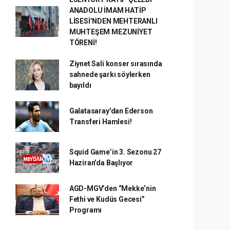
ANADOLU İMAM HATİP
LİSESİ’NDEN MEHTERANLI
MUHTEŞEM MEZUNİYET
TÖRENİ!
Ziynet Sali konser sırasında
sahnede şarkı söylerken
bayıldı
Galatasaray'dan Ederson
Transferi Hamlesi!
Squid Game’in 3. Sezonu 27
Haziran’da Başlıyor
AGD-MGV’den “Mekke’nin
Fethi ve Kudüs Gecesi”
Programı