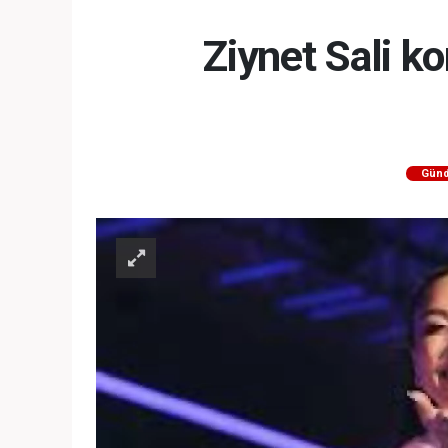
MEZUNİY
Ziynet Sali k
Gün