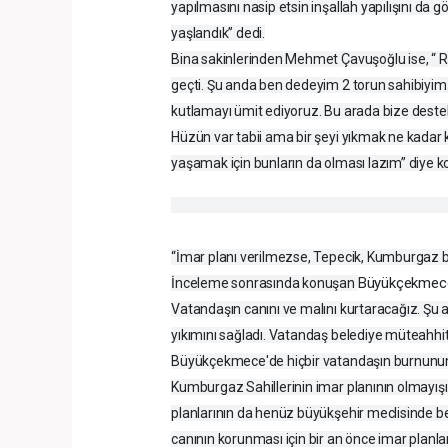
yapılmasını nasip etsin inşallah yapılışını da
yaşlandık” dedi.
Bina sakinlerinden Mehmet Çavuşoğlu ise, “ 
geçti. Şu anda ben dedeyim 2 torun sahibiyim. 
kutlamayı ümit ediyoruz. Bu arada bize dest
Hüzün var tabii ama bir şeyi yıkmak ne kadar 
yaşamak için bunların da olması lazım” diye k
“İmar planı verilmezse, Tepecik, Kumburgaz b
Büyükçekme
İnceleme sonrasında konuşan
Vatandaşın canını ve malını kurtaracağız. Şu
yıkımını sağladı. Vatandaş belediye müteahhit
Büyükçekmece'de hiçbir vatandaşın burnunun 
Kumburgaz Sahillerinin imar planının olmayış
planlarının da henüz büyükşehir meclisinde bek
canının korunması için bir an önce imar planları