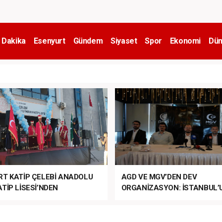
 Dakika
Esenyurt
Gündem
Siyaset
Spor
Ekonomi
Dün
RT KATİP ÇELEBİ ANADOLU
AGD VE MGV’DEN DEV
TİP LİSESİ’NDEN
ORGANİZASYON: İSTANBUL’
ANLI MUHTEŞEM
FETHİ’NİN 573. YILI COŞKUY
ET TÖRENİ!
KUTLANACAK!