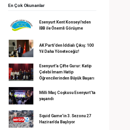
En Çok Okunanlar
Esenyurt Kent Konseyi'nden
İBB ile Önemli Görüşme
AK Parti’den İddialı Çıkış: 100
Yıl Daha Yöneteceğiz!
Esenyurt'a Çifte Gurur: Katip
Çelebi İmam Hatip
Öğrencilerinden Büyük Başarı
Milli Maç Coşkusu Esenyurt’ta
yaşandı
Squid Game’in 3. Sezonu 27
Haziran’da Başlıyor