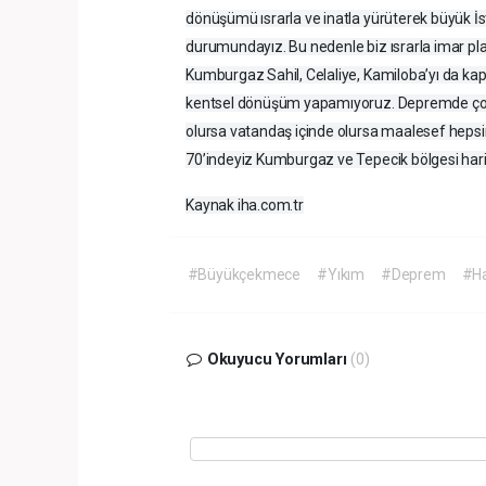
dönüşümü ısrarla ve inatla yürüterek büyük
durumundayız. Bu nedenle biz ısrarla imar pl
Kumburgaz Sahil, Celaliye, Kamiloba’yı da kap
kentsel dönüşüm yapamıyoruz. Depremde çok 
olursa vatandaş içinde olursa maalesef he
70’indeyiz Kumburgaz ve Tepecik bölgesi hariç.
Kaynak iha.com.tr
#Büyükçekmece
#Yıkım
#Deprem
#Ha
Okuyucu Yorumları
(0)