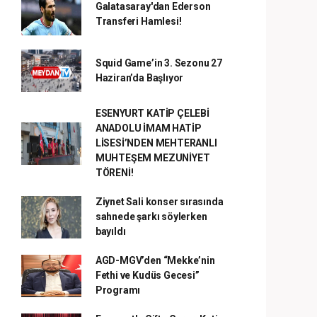
Galatasaray'dan Ederson
Transferi Hamlesi!
Squid Game’in 3. Sezonu 27
Haziran’da Başlıyor
ESENYURT KATİP ÇELEBİ
ANADOLU İMAM HATİP
LİSESİ’NDEN MEHTERANLI
MUHTEŞEM MEZUNİYET
TÖRENİ!
Ziynet Sali konser sırasında
sahnede şarkı söylerken
bayıldı
AGD-MGV’den “Mekke’nin
Fethi ve Kudüs Gecesi”
Programı