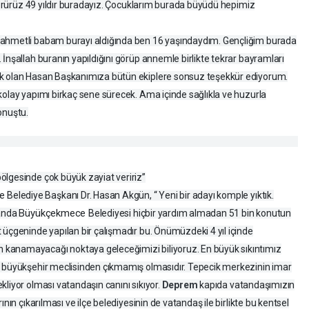
 görürüz 49 yıldır buradayız. Çocuklarım burada büyüdü hepimiz
Rahmetli babam burayı aldığında ben 16 yaşındaydım. Gençliğim burada
İnşallah buranın yapıldığını görüp annemle birlikte tekrar bayramları
ek olan Hasan Başkanımıza bütün ekiplere sonsuz teşekkür ediyorum.
kolay yapımı birkaç sene sürecek. Ama içinde sağlıkla ve huzurla
onuştu.
ölgesinde çok büyük zayiat veririz”
ce
Belediye Başkanı Dr. Hasan Akgün, “ Yeni bir adayı komple yıktık.
Büyükçekmece
 anda
Belediyesi hiçbir yardım almadan 51 bin konutun
 üçgeninde yapılan bir çalışmadır bu. Önümüzdeki 4 yıl içinde
kanamayacağı noktaya geleceğimizi biliyoruz. En büyük sıkıntımız
ı büyükşehir meclisinden çıkmamış olmasıdır. Tepecik merkezinin imar
liyor olması vatandaşın canını sıkıyor.
Deprem
kapıda vatandaşımızın
nın çıkarılması ve ilçe belediyesinin de vatandaş ile birlikte bu kentsel