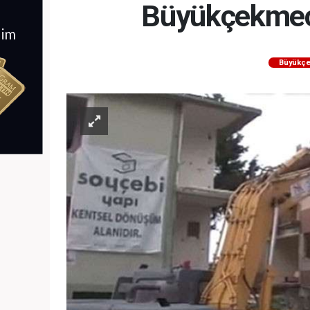
Büyükçekmece
Büyükç