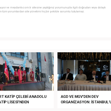
uyor ve meydantv.com.tr sitesine yaptığınız yorumunuzla ilgili doğrudan veya dolaylı
n tüm yorumlardan site yönetimi hiçbir şekilde sorumlu tutulamaz.
RT KATİP ÇELEBİ ANADOLU
AGD VE MGV’DEN DEV
TİP LİSESİ’NDEN
ORGANİZASYON: İSTANBUL’
ANLI MUHTEŞEM
FETHİ’NİN 573. YILI COŞKUY