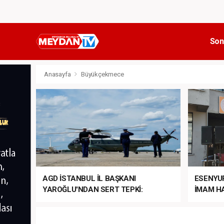
Son
Anasayfa
Büyükçekmece
AGD İSTANBUL İL BAŞKANI
ESENYU
YAROĞLU'NDAN SERT TEPKİ:
İMAM HA
“NATO’NUN ÜLKEMİZDE İŞİ NE?”
MEHTER
MEZUNİY