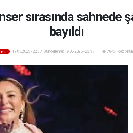
ET TÖRENİ!
KUTLANACAK!
onser sırasında sahnede ş
bayıldı
19.05.2025 - 22:37, Güncelleme: 19.05.2025 - 22:37
7846+ kez okun
dem