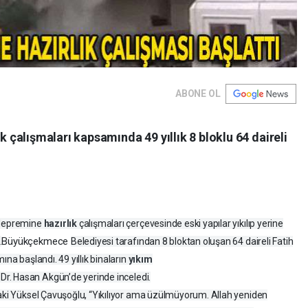
ABONE OL
çalışmaları kapsamında 49 yıllık 8 bloklu 64 daireli
 depremine
hazırlık
çalışmaları çerçevesinde eski yapılar yıkılıp yerine
Büyükçekmece
.
Belediyesi tarafından 8 bloktan oluşan 64 daireli Fatih
ına başlandı. 49 yıllık binaların
yıkım
Dr. Hasan Akgün’de yerinde inceledi.
daki Yüksel Çavuşoğlu, “Yıkılıyor ama üzülmüyorum. Allah yeniden