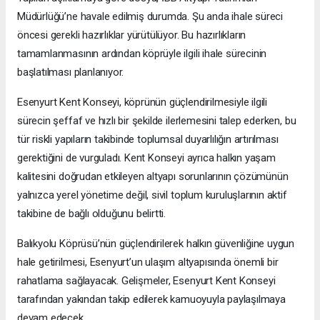
Müdürlüğü’ne havale edilmiş durumda. Şu anda ihale süreci
öncesi gerekli hazırlıklar yürütülüyor. Bu hazırlıkların
tamamlanmasının ardından köprüyle ilgili ihale sürecinin
başlatılması planlanıyor.
Esenyurt Kent Konseyi, köprünün güçlendirilmesiyle ilgili
sürecin şeffaf ve hızlı bir şekilde ilerlemesini talep ederken, bu
tür riskli yapıların takibinde toplumsal duyarlılığın artırılması
gerektiğini de vurguladı. Kent Konseyi ayrıca halkın yaşam
kalitesini doğrudan etkileyen altyapı sorunlarının çözümünün
yalnızca yerel yönetime değil, sivil toplum kuruluşlarının aktif
takibine de bağlı olduğunu belirtti.
Balıkyolu Köprüsü’nün güçlendirilerek halkın güvenliğine uygun
hale getirilmesi, Esenyurt’un ulaşım altyapısında önemli bir
rahatlama sağlayacak. Gelişmeler, Esenyurt Kent Konseyi
tarafından yakından takip edilerek kamuoyuyla paylaşılmaya
devam edecek.