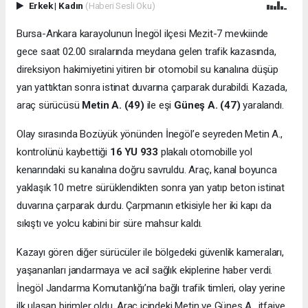
Erkek
|
Kadın
(Haberi Sesli Oku)
Bursa-Ankara karayolunun İnegöl ilçesi Mezit-7 mevkiinde
gece saat 02.00 sıralarında meydana gelen trafik kazasında,
direksiyon hakimiyetini yitiren bir otomobil su kanalına düşüp
yan yattıktan sonra istinat duvarına çarparak durabildi. Kazada,
araç sürücüsü
Metin A. (49)
ile eşi
Güneş A. (47)
yaralandı.
Olay sırasında Bozüyük yönünden İnegöl’e seyreden Metin A.,
kontrolünü kaybettiği
16 YU 933
plakalı otomobille yol
kenarındaki su kanalına doğru savruldu. Araç, kanal boyunca
yaklaşık 10 metre sürüklendikten sonra yan yatıp beton istinat
duvarına çarparak durdu. Çarpmanın etkisiyle her iki kapı da
sıkıştı ve yolcu kabini bir süre mahsur kaldı.
Kazayı gören diğer sürücüler ile bölgedeki güvenlik kameraları,
yaşananları jandarmaya ve acil sağlık ekiplerine haber verdi.
İnegöl Jandarma Komutanlığı’na bağlı trafik timleri, olay yerine
ilk ulaşan birimler oldu. Araç içindeki Metin ve Güneş A., itfaiye