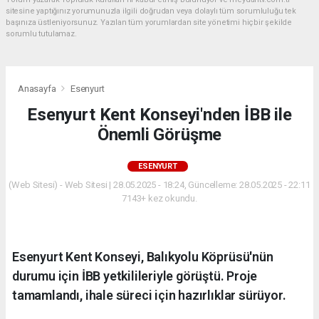
sitesine yaptığınız yorumunuzla ilgili doğrudan veya dolaylı tüm sorumluluğu tek
başınıza üstleniyorsunuz. Yazılan tüm yorumlardan site yönetimi hiçbir şekilde
sorumlu tutulamaz.
Anasayfa
Esenyurt
Esenyurt Kent Konseyi'nden İBB ile
Önemli Görüşme
ESENYURT
(Web Sitesi) - Web Sitesi | 28.05.2025 - 18:24, Güncelleme: 28.05.2025 - 22:11
7143+ kez okundu.
Esenyurt Kent Konseyi, Balıkyolu Köprüsü'nün
durumu için İBB yetkilileriyle görüştü. Proje
tamamlandı, ihale süreci için hazırlıklar sürüyor.