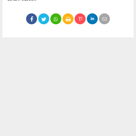
Okuyucu Yorumları
(0)
Gönder
Yorum yazarak Topluluk Kuralları’nı kabul etmiş bulunuyor ve meydantv.com.tr
sitesine yaptığınız yorumunuzla ilgili doğrudan veya dolaylı tüm sorumluluğu tek
başınıza üstleniyorsunuz. Yazılan tüm yorumlardan site yönetimi hiçbir şekilde
sorumlu tutulamaz.
haber paketi
haber scripti
haber yazılımı