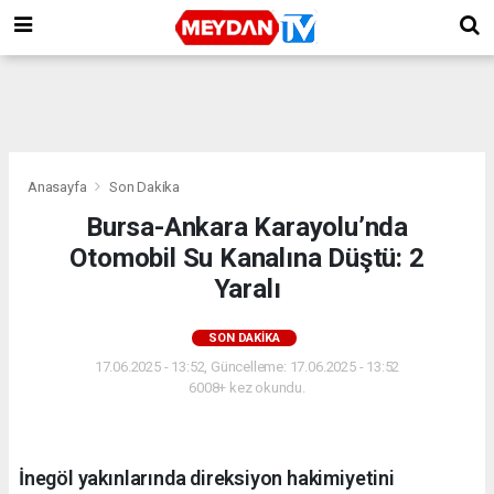
Anasayfa
Son Dakika
Bursa-Ankara Karayolu’nda
Otomobil Su Kanalına Düştü: 2
Yaralı
SON DAKIKA
17.06.2025 - 13:52, Güncelleme: 17.06.2025 - 13:52
6008+ kez okundu.
İnegöl yakınlarında direksiyon hakimiyetini