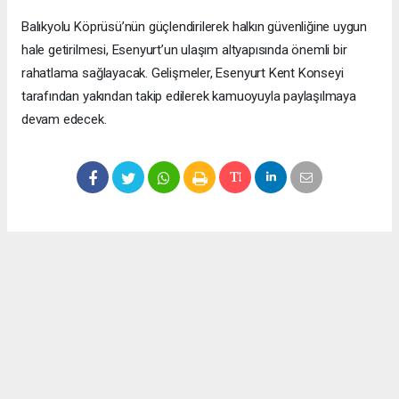
Balıkyolu Köprüsü’nün güçlendirilerek halkın güvenliğine uygun
hale getirilmesi, Esenyurt’un ulaşım altyapısında önemli bir
rahatlama sağlayacak. Gelişmeler, Esenyurt Kent Konseyi
tarafından yakından takip edilerek kamuoyuyla paylaşılmaya
devam edecek.
Okuyucu Yorumları
(0)
Gönder
Yorum yazarak Topluluk Kuralları’nı kabul etmiş bulunuyor ve meydantv.com.tr
sitesine yaptığınız yorumunuzla ilgili doğrudan veya dolaylı tüm sorumluluğu tek
başınıza üstleniyorsunuz. Yazılan tüm yorumlardan site yönetimi hiçbir şekilde