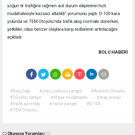
yoğun tır trafiğine rağmen acil durum ekiplerinin hızlı
müdahalesiyle kazasız atlatıldı” yorumunu yaptı. D-100 kara
yolunda ve TEM Otoyolu’nda trafik akışı normale dönerken,
yetkililer, olası benzer olaylara karşı tedbirlerin artırılacağını
açıkladı.
BOLU HABERİ
#Bolu Dağı
#yolcu otobüsü yangını
#Anadolu Otoyolu
#33 yolcu tahliye
#itfaiye müdahalesi
#araç arızası
#trafik güvenliği
#motor yangını
#D-100
#TEM Otoyolu.
Okuyucu Yorumları
(0)