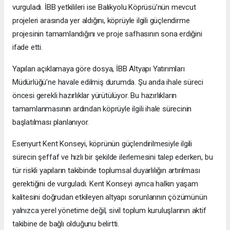
vurguladı. İBB yetkilileri ise Balıkyolu Köprüsü’nün mevcut
projeleri arasında yer aldığını, köprüyle ilgili güçlendirme
projesinin tamamlandığını ve proje safhasının sona erdiğini
ifade etti.
Yapılan açıklamaya göre dosya, İBB Altyapı Yatırımları
Müdürlüğü’ne havale edilmiş durumda. Şu anda ihale süreci
öncesi gerekli hazırlıklar yürütülüyor. Bu hazırlıkların
tamamlanmasının ardından köprüyle ilgili ihale sürecinin
başlatılması planlanıyor.
Esenyurt Kent Konseyi, köprünün güçlendirilmesiyle ilgili
sürecin şeffaf ve hızlı bir şekilde ilerlemesini talep ederken, bu
tür riskli yapıların takibinde toplumsal duyarlılığın artırılması
gerektiğini de vurguladı. Kent Konseyi ayrıca halkın yaşam
kalitesini doğrudan etkileyen altyapı sorunlarının çözümünün
yalnızca yerel yönetime değil, sivil toplum kuruluşlarının aktif
takibine de bağlı olduğunu belirtti.