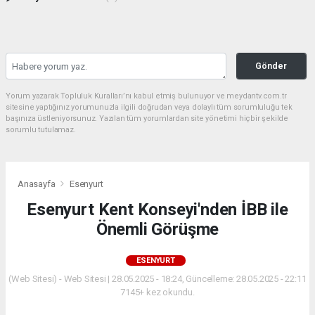
Gönder
Yorum yazarak Topluluk Kuralları’nı kabul etmiş bulunuyor ve meydantv.com.tr
sitesine yaptığınız yorumunuzla ilgili doğrudan veya dolaylı tüm sorumluluğu tek
başınıza üstleniyorsunuz. Yazılan tüm yorumlardan site yönetimi hiçbir şekilde
sorumlu tutulamaz.
Anasayfa
Esenyurt
Esenyurt Kent Konseyi'nden İBB ile
Önemli Görüşme
ESENYURT
(Web Sitesi) - Web Sitesi | 28.05.2025 - 18:24, Güncelleme: 28.05.2025 - 22:11
7145+ kez okundu.