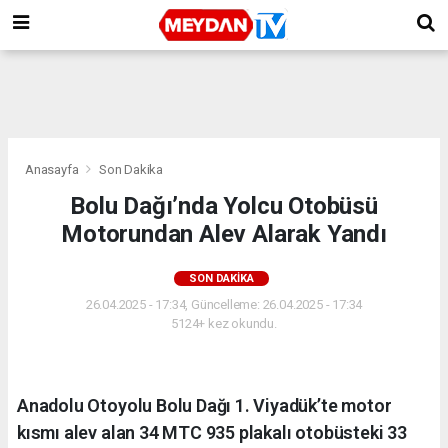
Anasayfa
Son Dakika
Bolu Dağı’nda Yolcu Otobüsü
Motorundan Alev Alarak Yandı
SON DAKIKA
26.04.2025 - 17:34, Güncelleme: 26.04.2025 - 17:34
5124+ kez okundu.
Anadolu Otoyolu Bolu Dağı 1. Viyadük’te motor
kısmı alev alan 34 MTC 935 plakalı otobüsteki 33