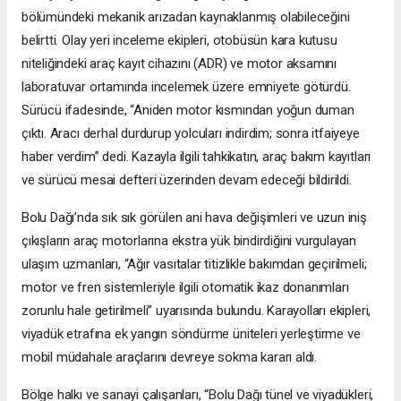
bölümündeki mekanik arızadan kaynaklanmış olabileceğini
belirtti. Olay yeri inceleme ekipleri, otobüsün kara kutusu
niteliğindeki araç kayıt cihazını (ADR) ve motor aksamını
laboratuvar ortamında incelemek üzere emniyete götürdü.
Sürücü ifadesinde, “Aniden motor kısmından yoğun duman
çıktı. Aracı derhal durdurup yolcuları indirdim; sonra itfaiyeye
haber verdim” dedi. Kazayla ilgili tahkikatın, araç bakım kayıtları
ve sürücü mesai defteri üzerinden devam edeceği bildirildi.
Bolu Dağı’nda sık sık görülen ani hava değişimleri ve uzun iniş
çıkışların araç motorlarına ekstra yük bindirdiğini vurgulayan
ulaşım uzmanları, “Ağır vasıtalar titizlikle bakımdan geçirilmeli;
motor ve fren sistemleriyle ilgili otomatik ikaz donanımları
zorunlu hale getirilmeli” uyarısında bulundu. Karayolları ekipleri,
viyadük etrafına ek yangın söndürme üniteleri yerleştirme ve
mobil müdahale araçlarını devreye sokma kararı aldı.
Bölge halkı ve sanayi çalışanları, “Bolu Dağı tünel ve viyadükleri,