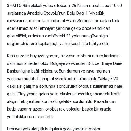
34 MTC 935 plakalı yolcu otobüsü, 26 Nisan sabahı saat 10.00
sıralarında Anadolu Otoyolu’nun Bolu Dağı 1. Viyadük
mevkisinde motor kısmından alev aldı Sürücü, dumanları fark
eder etmez aracı emniyet şeridine çekip önce kendi can
güvenliğini, ardından otobüsteki 33 yolcunun güvenliğini
sağlamak üzere kapıları açtı ve herkesi hızla tahliye etti.
Kısa sürede büyüyen yangın, alevlerin otobüsün tüm karkasını
sarmasına neden oldu. Bölgeye sevk edilen Düzce İtfaiye Daire
Başkanlığına bağlı ekipler, yoğun duman ve ısıya rağmen
yangına müdahale edip alevleri kontrol altına aldı. Yaklaşık 20
dakikalık çalışma sonunda söndürülen otobüs kullanılmaz hale
geldi. Olay yerine gelen polis ekipleri, güvenlik şeridindeki trafik
akışını tek şeritten kontrollü şekilde sürdürüldü. Kazada can
kaybı yaşanmazken, otobüsteki yolcular başka bir araçla
yolculuklarına devam etti
Emniyet yetkilileri, ilk bulgulara göre yangının motor