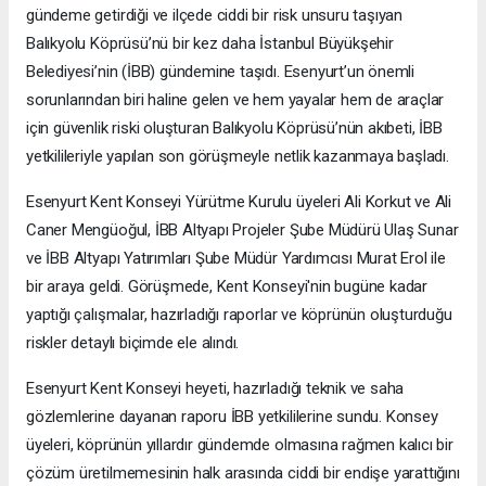
gündeme getirdiği ve ilçede ciddi bir risk unsuru taşıyan
Balıkyolu Köprüsü’nü bir kez daha İstanbul Büyükşehir
Belediyesi’nin (İBB) gündemine taşıdı. Esenyurt’un önemli
sorunlarından biri haline gelen ve hem yayalar hem de araçlar
için güvenlik riski oluşturan Balıkyolu Köprüsü’nün akıbeti, İBB
yetkilileriyle yapılan son görüşmeyle netlik kazanmaya başladı.
Esenyurt Kent Konseyi Yürütme Kurulu üyeleri Ali Korkut ve Ali
Caner Mengüoğul, İBB Altyapı Projeler Şube Müdürü Ulaş Sunar
ve İBB Altyapı Yatırımları Şube Müdür Yardımcısı Murat Erol ile
bir araya geldi. Görüşmede, Kent Konseyi'nin bugüne kadar
yaptığı çalışmalar, hazırladığı raporlar ve köprünün oluşturduğu
riskler detaylı biçimde ele alındı.
Esenyurt Kent Konseyi heyeti, hazırladığı teknik ve saha
gözlemlerine dayanan raporu İBB yetkililerine sundu. Konsey
üyeleri, köprünün yıllardır gündemde olmasına rağmen kalıcı bir
çözüm üretilmemesinin halk arasında ciddi bir endişe yarattığını