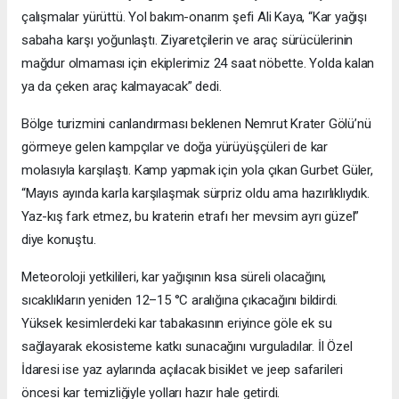
çalışmalar yürüttü. Yol bakım-onarım şefi Ali Kaya, “Kar yağışı
sabaha karşı yoğunlaştı. Ziyaretçilerin ve araç sürücülerinin
mağdur olmaması için ekiplerimiz 24 saat nöbette. Yolda kalan
ya da çeken araç kalmayacak” dedi.
Bölge turizmini canlandırması beklenen Nemrut Krater Gölü’nü
görmeye gelen kampçılar ve doğa yürüyüşçüleri de kar
molasıyla karşılaştı. Kamp yapmak için yola çıkan Gurbet Güler,
“Mayıs ayında karla karşılaşmak sürpriz oldu ama hazırlıklıydık.
Yaz-kış fark etmez, bu kraterin etrafı her mevsim ayrı güzel”
diye konuştu.
Meteoroloji yetkilileri, kar yağışının kısa süreli olacağını,
sıcaklıkların yeniden 12–15 °C aralığına çıkacağını bildirdi.
Yüksek kesimlerdeki kar tabakasının eriyince göle ek su
sağlayarak ekosisteme katkı sunacağını vurguladılar. İl Özel
İdaresi ise yaz aylarında açılacak bisiklet ve jeep safarileri
öncesi kar temizliğiyle yolları hazır hale getirdi.