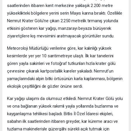
saatlerinden itibaren kent merkezine yaklaşık 2.200 metre
yükseklikteki bölgelere yerini serin Mayıs karına bıraktı. Özellikle
Nemrut Krater Gölü’ne çıkan 2.250 metrelik tırmanış yolunda
etkisini gösteren kar yağışı, manzarayı beyaza bürüyerek
ziyaretçilere kış mevsimini aratmayacak görüntüler sundu.
Meteoroloji Müdürlüğü verilerine göre, kar kalınlığı yüksek
kesimlerde yer yer 10 santimetreye ulaştı. İlk kar tanelerini
gören yayla sakinleri ve fotoğraf tutkunları hızla krater gölü
çevresine çıkarak kartpostallık kareler yakaladı. Nemrut’un
yamaçlarındaki alpin bitki örtüsünün karla kaplanması, bölgenin
ekolojik çeşitliliğini de gözler önüne serdi.
Kar yağışı ulaşımı da olumsuz etkiledi. Nemrut Krater Gölü yolu
ve ona bağlanan yüksek rakımlı yayla yollarında buzlanma ve
kayganlaşma tehlikesi başladı. Bitlis İl Özel İdaresi ekipleri,
sabahın ilk saatlerinden itibaren greyder, kar küreme aracı ve
tuzlama makineleriyle güzergâhı sürekli açık tutmak için