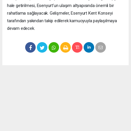
hale getirilmesi, Esenyurt’un ulaşım altyapısında önemli bir
rahatlama sağlayacak. Gelişmeler, Esenyurt Kent Konseyi
tarafından yakından takip edilerek kamuoyuyla paylaşılmaya
devam edecek.
Okuyucu Yorumları
(0)
Gönder
Yorum yazarak Topluluk Kuralları’nı kabul etmiş bulunuyor ve meydantv.com.tr
sitesine yaptığınız yorumunuzla ilgili doğrudan veya dolaylı tüm sorumluluğu tek
başınıza üstleniyorsunuz. Yazılan tüm yorumlardan site yönetimi hiçbir şekilde
sorumlu tutulamaz.