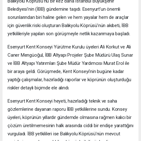
Balıkyolu Köprüsü’nü bir kez daha İstanbul Büyükşehir
Belediyesi’nin (İBB) gündemine taşıdı. Esenyurt’un önemli
sorunlarından biri haline gelen ve hem yayalar hem de araçlar
için güvenlik riski oluşturan Balıkyolu Köprüsü’nün akıbeti, İBB
yetkilileriyle yapılan son görüşmeyle netlik kazanmaya başladı.
Esenyurt Kent Konseyi Yürütme Kurulu üyeleri Ali Korkut ve Ali
Caner Mengüoğul, İBB Altyapı Projeler Şube Müdürü Ulaş Sunar
ve İBB Altyapı Yatırımları Şube Müdür Yardımcısı Murat Erol ile
bir araya geldi. Görüşmede, Kent Konseyi'nin bugüne kadar
yaptığı çalışmalar, hazırladığı raporlar ve köprünün oluşturduğu
riskler detaylı biçimde ele alındı.
Esenyurt Kent Konseyi heyeti, hazırladığı teknik ve saha
gözlemlerine dayanan raporu İBB yetkililerine sundu. Konsey
üyeleri, köprünün yıllardır gündemde olmasına rağmen kalıcı bir
çözüm üretilmemesinin halk arasında ciddi bir endişe yarattığını
vurguladı. İBB yetkilileri ise Balıkyolu Köprüsü’nün mevcut