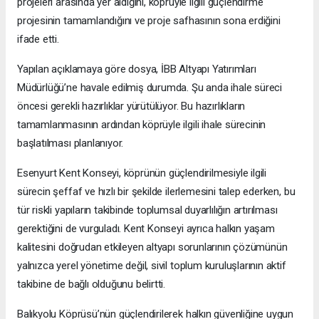
projeleri arasında yer aldığını, köprüyle ilgili güçlendirme
projesinin tamamlandığını ve proje safhasının sona erdiğini
ifade etti.
Yapılan açıklamaya göre dosya, İBB Altyapı Yatırımları
Müdürlüğü’ne havale edilmiş durumda. Şu anda ihale süreci
öncesi gerekli hazırlıklar yürütülüyor. Bu hazırlıkların
tamamlanmasının ardından köprüyle ilgili ihale sürecinin
başlatılması planlanıyor.
Esenyurt Kent Konseyi, köprünün güçlendirilmesiyle ilgili
sürecin şeffaf ve hızlı bir şekilde ilerlemesini talep ederken, bu
tür riskli yapıların takibinde toplumsal duyarlılığın artırılması
gerektiğini de vurguladı. Kent Konseyi ayrıca halkın yaşam
kalitesini doğrudan etkileyen altyapı sorunlarının çözümünün
yalnızca yerel yönetime değil, sivil toplum kuruluşlarının aktif
takibine de bağlı olduğunu belirtti.
Balıkyolu Köprüsü’nün güçlendirilerek halkın güvenliğine uygun