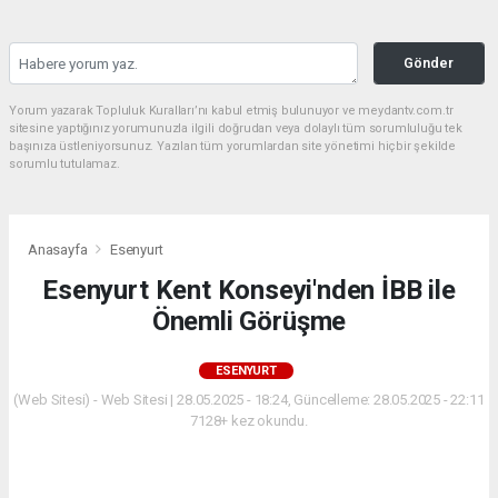
Gönder
Yorum yazarak Topluluk Kuralları’nı kabul etmiş bulunuyor ve meydantv.com.tr
sitesine yaptığınız yorumunuzla ilgili doğrudan veya dolaylı tüm sorumluluğu tek
başınıza üstleniyorsunuz. Yazılan tüm yorumlardan site yönetimi hiçbir şekilde
sorumlu tutulamaz.
Anasayfa
Esenyurt
Esenyurt Kent Konseyi'nden İBB ile
Önemli Görüşme
ESENYURT
(Web Sitesi) - Web Sitesi | 28.05.2025 - 18:24, Güncelleme: 28.05.2025 - 22:11
7128+ kez okundu.