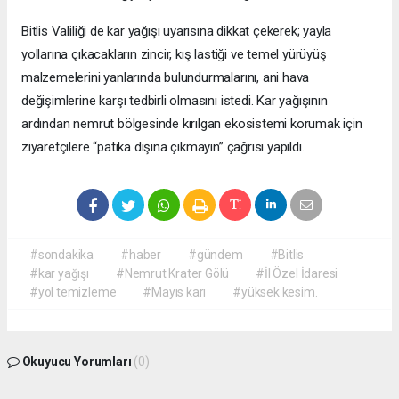
Bitlis Valiliği de kar yağışı uyarısına dikkat çekerek; yayla
yollarına çıkacakların zincir, kış lastiği ve temel yürüyüş
malzemelerini yanlarında bulundurmalarını, ani hava
değişimlerine karşı tedbirli olmasını istedi. Kar yağışının
ardından nemrut bölgesinde kırılgan ekosistemi korumak için
ziyaretçilere “patika dışına çıkmayın” çağrısı yapıldı.
#sondakika
#haber
#gündem
#Bitlis
#kar yağışı
#Nemrut Krater Gölü
#İl Özel İdaresi
#yol temizleme
#Mayıs karı
#yüksek kesim.
Okuyucu Yorumları
(0)