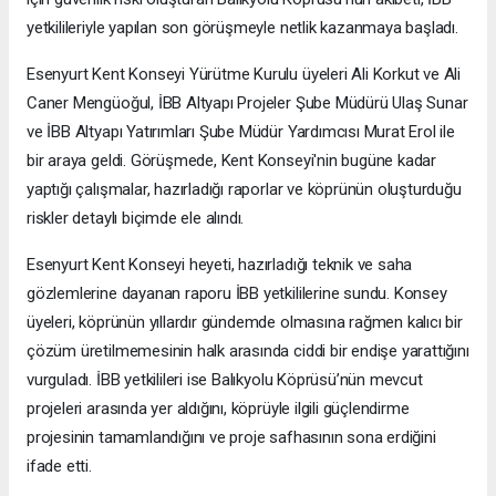
yetkilileriyle yapılan son görüşmeyle netlik kazanmaya başladı.
Esenyurt Kent Konseyi Yürütme Kurulu üyeleri Ali Korkut ve Ali
Caner Mengüoğul, İBB Altyapı Projeler Şube Müdürü Ulaş Sunar
ve İBB Altyapı Yatırımları Şube Müdür Yardımcısı Murat Erol ile
bir araya geldi. Görüşmede, Kent Konseyi'nin bugüne kadar
yaptığı çalışmalar, hazırladığı raporlar ve köprünün oluşturduğu
riskler detaylı biçimde ele alındı.
Esenyurt Kent Konseyi heyeti, hazırladığı teknik ve saha
gözlemlerine dayanan raporu İBB yetkililerine sundu. Konsey
üyeleri, köprünün yıllardır gündemde olmasına rağmen kalıcı bir
çözüm üretilmemesinin halk arasında ciddi bir endişe yarattığını
vurguladı. İBB yetkilileri ise Balıkyolu Köprüsü’nün mevcut
projeleri arasında yer aldığını, köprüyle ilgili güçlendirme
projesinin tamamlandığını ve proje safhasının sona erdiğini
ifade etti.