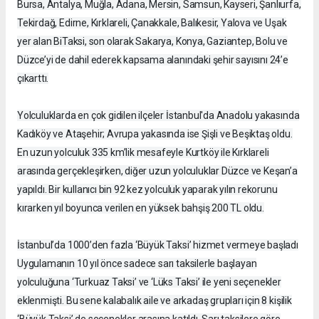
Bursa, Antalya, Muğla, Adana, Mersin, Samsun, Kayseri, Şanlıurfa,
Tekirdağ, Edirne, Kırklareli, Çanakkale, Balıkesir, Yalova ve Uşak
yer alan BiTaksi, son olarak Sakarya, Konya, Gaziantep, Bolu ve
Düzce’yi de dahil ederek kapsama alanındaki şehir sayısını 24’e
çıkarttı.
Yolculuklarda en çok gidilen ilçeler İstanbul'da Anadolu yakasında
Kadıköy ve Ataşehir; Avrupa yakasında ise Şişli ve Beşiktaş oldu.
En uzun yolculuk 335 km’lik mesafeyle Kurtköy ile Kırklareli
arasında gerçekleşirken, diğer uzun yolculuklar Düzce ve Keşan’a
yapıldı. Bir kullanıcı bin 92 kez yolculuk yaparak yılın rekorunu
kırarken yıl boyunca verilen en yüksek bahşiş 200 TL oldu.
İstanbul’da 1000’den fazla ‘Büyük Taksi’ hizmet vermeye başladı
Uygulamanın 10 yıl önce sadece sarı taksilerle başlayan
yolculuğuna ‘Turkuaz Taksi’ ve ‘Lüks Taksi’ ile yeni seçenekler
eklenmişti. Bu sene kalabalık aile ve arkadaş grupları için 8 kişilik
‘Büyük Taksi’ de seçenekler arasına katıldı. Sarı taksilere göre