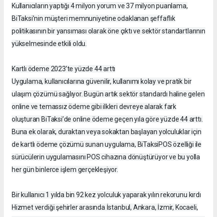
Kullanıcıların yaptığı 4 milyon yorum ve 37 milyon puanlama,
BiTaksi’nin müşteri memnuniyetine odaklanan şeffaflık
politikasının bir yansıması olarak öne çıktı ve sektör standartlarının
yükselmesinde etkili oldu.
Kartlı ödeme 2023’te yüzde 44 arttı
Uygulama, kullanıcılarına güvenilir, kullanımı kolay ve pratik bir
ulaşım çözümü sağlıyor. Bugün artık sektör standardı haline gelen
online ve temassız ödeme gibi ilkleri devreye alarak fark
oluşturan BiTaksi’de online ödeme geçen yıla göre yüzde 44 arttı.
Buna ek olarak, duraktan veya sokaktan başlayan yolculuklar için
de kartlı ödeme çözümü sunan uygulama, BiTaksiPOS özelliği ile
sürücülerin uygulamasını POS cihazına dönüştürüyor ve bu yolla
her gün binlerce işlem gerçekleşiyor.
Bir kullanıcı 1 yılda bin 92 kez yolculuk yaparak yılın rekorunu kırdı
Hizmet verdiği şehirler arasında İstanbul, Ankara, İzmir, Kocaeli,