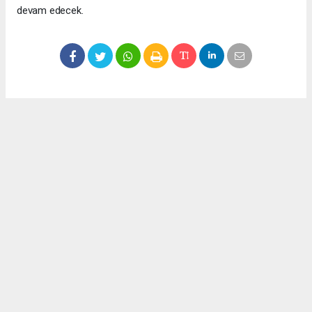
devam edecek.
Okuyucu Yorumları
(0)
Gönder
Yorum yazarak Topluluk Kuralları’nı kabul etmiş bulunuyor ve meydantv.com.tr
sitesine yaptığınız yorumunuzla ilgili doğrudan veya dolaylı tüm sorumluluğu tek
başınıza üstleniyorsunuz. Yazılan tüm yorumlardan site yönetimi hiçbir şekilde
sorumlu tutulamaz.