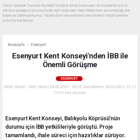
Yorum yazarak Topluluk Kuralları’nı kabul etmiş bulunuyor ve meydantv.com.tr
sitesine yaptığınız yorumunuzla ilgili doğrudan veya dolaylı tüm sorumluluğu tek
başınıza üstleniyorsunuz. Yazılan tüm yorumlardan site yönetimi hiçbir şekilde
sorumlu tutulamaz.
Anasayfa
Esenyurt
Esenyurt Kent Konseyi'nden İBB ile
Önemli Görüşme
ESENYURT
(Web Sitesi) - Web Sitesi | 28.05.2025 - 18:24, Güncelleme: 28.05.2025 - 22:11
7131+ kez okundu.
Esenyurt Kent Konseyi, Balıkyolu Köprüsü'nün
durumu için İBB yetkilileriyle görüştü. Proje
tamamlandı, ihale süreci için hazırlıklar sürüyor.