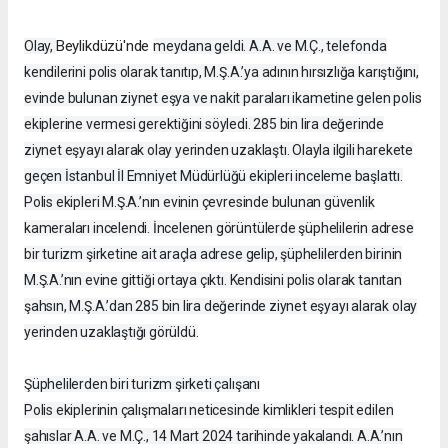
Beylikdüzü'nde
Olay,
meydana geldi. A.A. ve M.Ç., telefonda
kendilerini polis olarak tanıtıp, M.Ş.A.’ya adının hırsızlığa karıştığını,
evinde bulunan ziynet eşya ve nakit paraları ikametine gelen polis
ekiplerine vermesi gerektiğini söyledi. 285 bin lira değerinde
ziynet eşyayı alarak olay yerinden uzaklaştı. Olayla ilgili harekete
geçen İstanbul İl Emniyet Müdürlüğü ekipleri inceleme başlattı.
Polis ekipleri M.Ş.A.’nın evinin çevresinde bulunan güvenlik
kameraları incelendi. İncelenen görüntülerde şüphelilerin adrese
bir turizm şirketine ait araçla adrese gelip, şüphelilerden birinin
M.Ş.A.’nın evine gittiği ortaya çıktı. Kendisini polis olarak tanıtan
şahsın, M.Ş.A.’dan 285 bin lira değerinde ziynet eşyayı alarak olay
yerinden uzaklaştığı görüldü.
Şüphelilerden biri turizm şirketi çalışanı
Polis ekiplerinin çalışmaları neticesinde kimlikleri tespit edilen
şahıslar A.A. ve M.Ç., 14 Mart 2024 tarihinde yakalandı. A.A.’nın