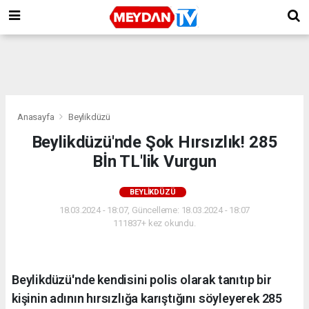
Anasayfa
Beylikdüzü
Beylikdüzü'nde Şok Hırsızlık! 285
Bİn TL'lik Vurgun
BEYLIKDÜZÜ
18.03.2024 - 18:07, Güncelleme: 18.03.2024 - 18:07
111837+ kez okundu.
Beylikdüzü'nde kendisini polis olarak tanıtıp bir
kişinin adının hırsızlığa karıştığını söyleyerek 285