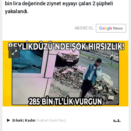
bin lira değerinde ziynet eşyayı çalan 2 şüpheli
yakalandı.
ABONE OL
Erkek
|
Kadın
(Haberi Sesli Oku)