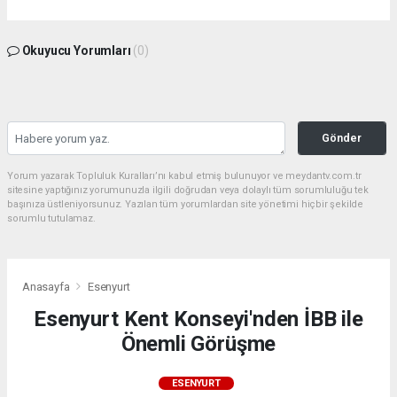
Okuyucu Yorumları
(0)
Gönder
Yorum yazarak Topluluk Kuralları’nı kabul etmiş bulunuyor ve meydantv.com.tr
sitesine yaptığınız yorumunuzla ilgili doğrudan veya dolaylı tüm sorumluluğu tek
başınıza üstleniyorsunuz. Yazılan tüm yorumlardan site yönetimi hiçbir şekilde
sorumlu tutulamaz.
Anasayfa
Esenyurt
Esenyurt Kent Konseyi'nden İBB ile
Önemli Görüşme
ESENYURT