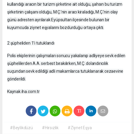
kullandığı aracın bir turizm şirketine ait olduğu, şahsın bu turizm
şirketinin çalışanı olduğu, M.Ç.’nin aracı kiraladığı, M.Ç.’nin olay
günü adresten ayrılarak Eyüpsultan ilçesinde bulunan bir
kuyumcuda ziynet eşyalarını bozdurduğu ortaya çıktı.
2 şüpheliden 1’i tutuklandı
Polis ekiplerinin çalışmaları sonucu yakalanıp adliyeye sevk edilen
şüphelilerden A.A. serbest bırakılırken, M.Ç. dolandırıcılık
suçundan sevk edildiği adli makamlarca tutuklanarak cezaevine
gönderildi.
Kaynak iha.com.tr
#Beylikdüzü
#Hırsızlık
#Ziynet Eşya