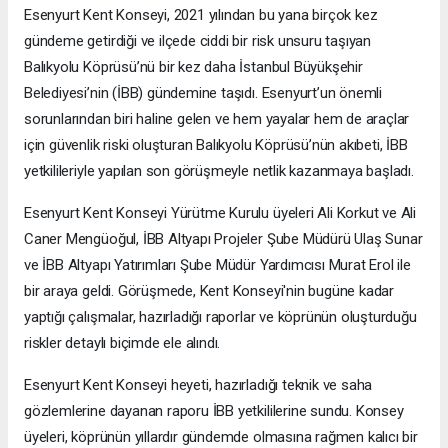
Esenyurt Kent Konseyi, 2021 yılından bu yana birçok kez
gündeme getirdiği ve ilçede ciddi bir risk unsuru taşıyan
Balıkyolu Köprüsü’nü bir kez daha İstanbul Büyükşehir
Belediyesi’nin (İBB) gündemine taşıdı. Esenyurt’un önemli
sorunlarından biri haline gelen ve hem yayalar hem de araçlar
için güvenlik riski oluşturan Balıkyolu Köprüsü’nün akıbeti, İBB
yetkilileriyle yapılan son görüşmeyle netlik kazanmaya başladı.
Esenyurt Kent Konseyi Yürütme Kurulu üyeleri Ali Korkut ve Ali
Caner Mengüoğul, İBB Altyapı Projeler Şube Müdürü Ulaş Sunar
ve İBB Altyapı Yatırımları Şube Müdür Yardımcısı Murat Erol ile
bir araya geldi. Görüşmede, Kent Konseyi'nin bugüne kadar
yaptığı çalışmalar, hazırladığı raporlar ve köprünün oluşturduğu
riskler detaylı biçimde ele alındı.
Esenyurt Kent Konseyi heyeti, hazırladığı teknik ve saha
gözlemlerine dayanan raporu İBB yetkililerine sundu. Konsey
üyeleri, köprünün yıllardır gündemde olmasına rağmen kalıcı bir