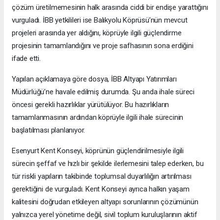
çözüm üretilmemesinin halk arasında ciddi bir endişe yarattığını
vurguladı. İBB yetkilileri ise Balıkyolu Köprüsü’nün mevcut
projeleri arasında yer aldığını, köprüyle ilgili güçlendirme
projesinin tamamlandığını ve proje safhasının sona erdiğini
ifade etti.
Yapılan açıklamaya göre dosya, İBB Altyapı Yatırımları
Müdürlüğü’ne havale edilmiş durumda. Şu anda ihale süreci
öncesi gerekli hazırlıklar yürütülüyor. Bu hazırlıkların
tamamlanmasının ardından köprüyle ilgili ihale sürecinin
başlatılması planlanıyor.
Esenyurt Kent Konseyi, köprünün güçlendirilmesiyle ilgili
sürecin şeffaf ve hızlı bir şekilde ilerlemesini talep ederken, bu
tür riskli yapıların takibinde toplumsal duyarlılığın artırılması
gerektiğini de vurguladı. Kent Konseyi ayrıca halkın yaşam
kalitesini doğrudan etkileyen altyapı sorunlarının çözümünün
yalnızca yerel yönetime değil, sivil toplum kuruluşlarının aktif