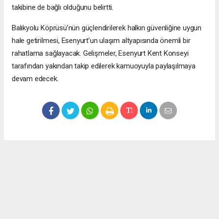
takibine de bağlı olduğunu belirtti.
Balıkyolu Köprüsü’nün güçlendirilerek halkın güvenliğine uygun
hale getirilmesi, Esenyurt’un ulaşım altyapısında önemli bir
rahatlama sağlayacak. Gelişmeler, Esenyurt Kent Konseyi
tarafından yakından takip edilerek kamuoyuyla paylaşılmaya
devam edecek.
Okuyucu Yorumları
(0)
Gönder
Yorum yazarak Topluluk Kuralları’nı kabul etmiş bulunuyor ve meydantv.com.tr