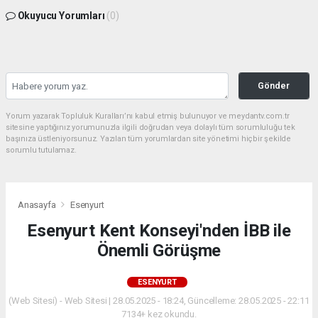
Okuyucu Yorumları
(0)
Gönder
Yorum yazarak Topluluk Kuralları’nı kabul etmiş bulunuyor ve meydantv.com.tr
sitesine yaptığınız yorumunuzla ilgili doğrudan veya dolaylı tüm sorumluluğu tek
başınıza üstleniyorsunuz. Yazılan tüm yorumlardan site yönetimi hiçbir şekilde
sorumlu tutulamaz.
Anasayfa
Esenyurt
Esenyurt Kent Konseyi'nden İBB ile
Önemli Görüşme
ESENYURT
(Web Sitesi) - Web Sitesi | 28.05.2025 - 18:24, Güncelleme: 28.05.2025 - 22:11
7134+ kez okundu.