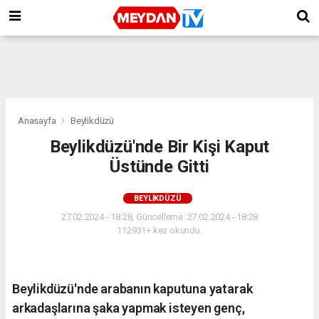
Anasayfa
Beylikdüzü
Beylikdüzü'nde Bir Kişi Kaput
Üstünde Gitti
BEYLIKDÜZÜ
27.02.2024 - 18:28, Güncelleme: 27.02.2024 - 18:28
112931+ kez okundu.
Beylikdüzü'nde arabanın kaputuna yatarak
arkadaşlarına şaka yapmak isteyen genç,