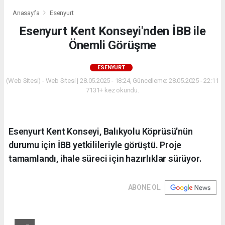
Anasayfa
Esenyurt
Esenyurt Kent Konseyi'nden İBB ile
Önemli Görüşme
ESENYURT
(Web Sitesi) - Web Sitesi | 28.05.2025 - 18:24, Güncelleme: 28.05.2025 - 22:11
7131+ kez okundu.
Esenyurt Kent Konseyi, Balıkyolu Köprüsü'nün
durumu için İBB yetkilileriyle görüştü. Proje
tamamlandı, ihale süreci için hazırlıklar sürüyor.
ABONE OL