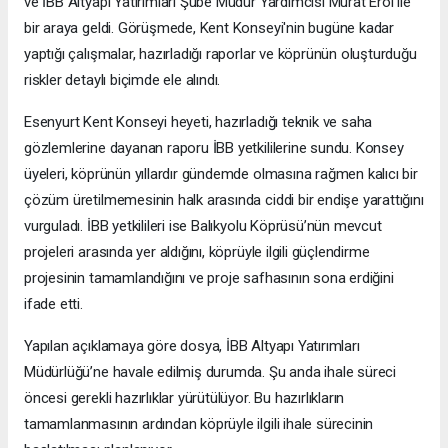
ve İBB Altyapı Yatırımları Şube Müdür Yardımcısı Murat Erol ile
bir araya geldi. Görüşmede, Kent Konseyi'nin bugüne kadar
yaptığı çalışmalar, hazırladığı raporlar ve köprünün oluşturduğu
riskler detaylı biçimde ele alındı.
Esenyurt Kent Konseyi heyeti, hazırladığı teknik ve saha
gözlemlerine dayanan raporu İBB yetkililerine sundu. Konsey
üyeleri, köprünün yıllardır gündemde olmasına rağmen kalıcı bir
çözüm üretilmemesinin halk arasında ciddi bir endişe yarattığını
vurguladı. İBB yetkilileri ise Balıkyolu Köprüsü’nün mevcut
projeleri arasında yer aldığını, köprüyle ilgili güçlendirme
projesinin tamamlandığını ve proje safhasının sona erdiğini
ifade etti.
Yapılan açıklamaya göre dosya, İBB Altyapı Yatırımları
Müdürlüğü’ne havale edilmiş durumda. Şu anda ihale süreci
öncesi gerekli hazırlıklar yürütülüyor. Bu hazırlıkların
tamamlanmasının ardından köprüyle ilgili ihale sürecinin