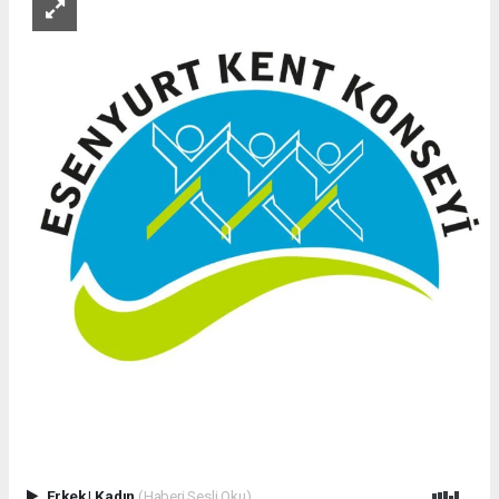
Erkek
|
Kadın
(Haberi Sesli Oku)