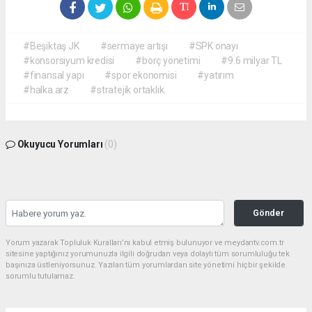
#Beşiktaş JK
#sermaye artışı
#SPK onayı
#konsorsiyum kredisi
#borç yönetimi
#9.6 milyar TL
#finansal yapı
#spor ekonomisi
#yatırım
#halka arz
#stratejik ortaklık.
Okuyucu Yorumları
(0)
Gönder
Yorum yazarak Topluluk Kuralları’nı kabul etmiş bulunuyor ve meydantv.com.tr
sitesine yaptığınız yorumunuzla ilgili doğrudan veya dolaylı tüm sorumluluğu tek
başınıza üstleniyorsunuz. Yazılan tüm yorumlardan site yönetimi hiçbir şekilde
sorumlu tutulamaz.