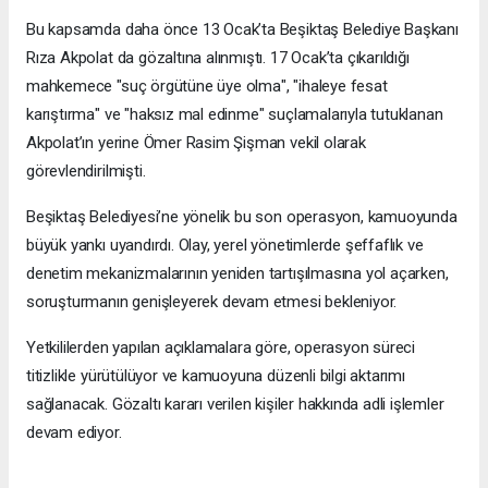
Bu kapsamda daha önce 13 Ocak’ta Beşiktaş Belediye Başkanı
Rıza Akpolat da gözaltına alınmıştı. 17 Ocak’ta çıkarıldığı
mahkemece "suç örgütüne üye olma", "ihaleye fesat
karıştırma" ve "haksız mal edinme" suçlamalarıyla tutuklanan
Akpolat’ın yerine Ömer Rasim Şişman vekil olarak
görevlendirilmişti.
Beşiktaş Belediyesi’ne yönelik bu son operasyon, kamuoyunda
büyük yankı uyandırdı. Olay, yerel yönetimlerde şeffaflık ve
denetim mekanizmalarının yeniden tartışılmasına yol açarken,
soruşturmanın genişleyerek devam etmesi bekleniyor.
Yetkililerden yapılan açıklamalara göre, operasyon süreci
titizlikle yürütülüyor ve kamuoyuna düzenli bilgi aktarımı
sağlanacak. Gözaltı kararı verilen kişiler hakkında adli işlemler
devam ediyor.