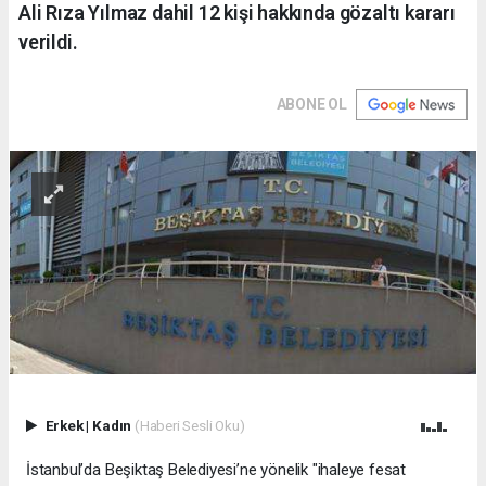
Ali Rıza Yılmaz dahil 12 kişi hakkında gözaltı kararı
verildi.
ABONE OL
Erkek
|
Kadın
(Haberi Sesli Oku)
İstanbul’da Beşiktaş Belediyesi’ne yönelik "ihaleye fesat