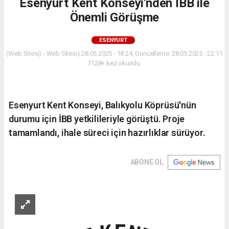
Esenyurt Kent Konseyi'nden İBB ile
Önemli Görüşme
ESENYURT
(Web Sitesi) - Web Sitesi | 28.05.2025 - 18:24, Güncelleme: 28.05.2025 - 22:11
7128+ kez okundu.
Esenyurt Kent Konseyi, Balıkyolu Köprüsü'nün
durumu için İBB yetkilileriyle görüştü. Proje
tamamlandı, ihale süreci için hazırlıklar sürüyor.
ABONE OL