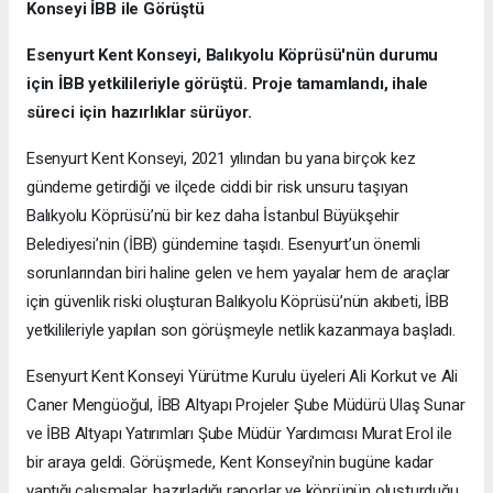
Konseyi İBB ile Görüştü
Esenyurt Kent Konseyi, Balıkyolu Köprüsü'nün durumu
için İBB yetkilileriyle görüştü. Proje tamamlandı, ihale
süreci için hazırlıklar sürüyor.
Esenyurt Kent Konseyi, 2021 yılından bu yana birçok kez
gündeme getirdiği ve ilçede ciddi bir risk unsuru taşıyan
Balıkyolu Köprüsü’nü bir kez daha İstanbul Büyükşehir
Belediyesi’nin (İBB) gündemine taşıdı. Esenyurt’un önemli
sorunlarından biri haline gelen ve hem yayalar hem de araçlar
için güvenlik riski oluşturan Balıkyolu Köprüsü’nün akıbeti, İBB
yetkilileriyle yapılan son görüşmeyle netlik kazanmaya başladı.
Esenyurt Kent Konseyi Yürütme Kurulu üyeleri Ali Korkut ve Ali
Caner Mengüoğul, İBB Altyapı Projeler Şube Müdürü Ulaş Sunar
ve İBB Altyapı Yatırımları Şube Müdür Yardımcısı Murat Erol ile
bir araya geldi. Görüşmede, Kent Konseyi'nin bugüne kadar
yaptığı çalışmalar, hazırladığı raporlar ve köprünün oluşturduğu