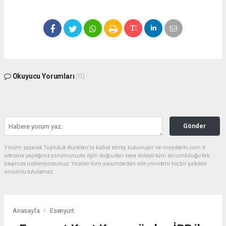
Okuyucu Yorumları
(0)
Gönder
Yorum yazarak Topluluk Kuralları’nı kabul etmiş bulunuyor ve meydantv.com.tr
sitesine yaptığınız yorumunuzla ilgili doğrudan veya dolaylı tüm sorumluluğu tek
başınıza üstleniyorsunuz. Yazılan tüm yorumlardan site yönetimi hiçbir şekilde
sorumlu tutulamaz.
Anasayfa
Esenyurt