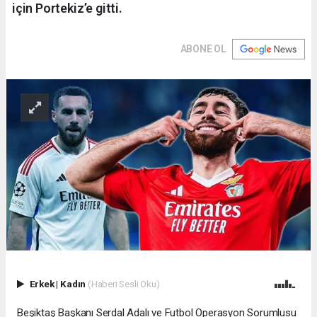
için Portekiz’e gitti.
ABONE OL
Erkek
|
Kadın
(Haberi Sesli Oku)
Beşiktaş Başkanı Serdal Adalı ve Futbol Operasyon Sorumlusu