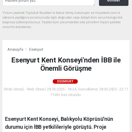
Gönder
Yorum yazarak Topluluk Kuralları’nı kabul etmiş bulunuyor ve meydantv.com.tr
sitesine yaptığınız yorumunuzla ilgili doğrudan veya dolaylı tüm sorumluluğu tek
başınıza üstleniyorsunuz. Yazılan tüm yorumlardan site yönetimi hiçbir şekilde
sorumlu tutulamaz.
Anasayfa
Esenyurt
Esenyurt Kent Konseyi'nden İBB ile
Önemli Görüşme
ESENYURT
(Web Sitesi) - Web Sitesi | 28.05.2025 - 18:24, Güncelleme: 28.05.2025 - 22:11
7143+ kez okundu.
Esenyurt Kent Konseyi, Balıkyolu Köprüsü'nün
durumu için İBB yetkilileriyle görüştü. Proje