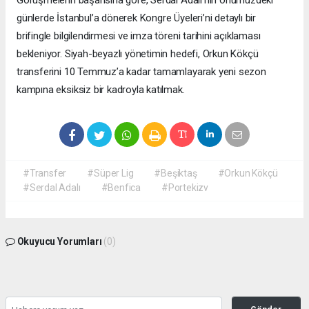
günlerde İstanbul’a dönerek Kongre Üyeleri’ni detaylı bir
brifingle bilgilendirmesi ve imza töreni tarihini açıklaması
bekleniyor. Siyah-beyazlı yönetimin hedefi, Orkun Kökçü
transferini 10 Temmuz’a kadar tamamlayarak yeni sezon
kampına eksiksiz bir kadroyla katılmak.
#Transfer
#Süper Lig
#Beşiktaş
#Orkun Kökçü
#Serdal Adalı
#Benfica
#Portekizv
Okuyucu Yorumları
(0)