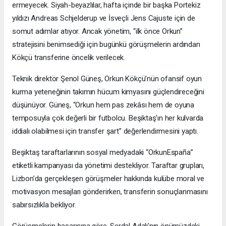
ermeyecek. Siyah-beyazlılar, hafta içinde bir başka Portekiz
yıldızı Andreas Schjelderup ve İsveçli Jens Cajuste için de
somut adımlar atıyor. Ancak yönetim, “ilk önce Orkun”
stratejisini benimsediği için bugünkü görüşmelerin ardından
Kökçü transferine öncelik verilecek.
Teknik direktör Şenol Güneş, Orkun Kökçü’nün ofansif oyun
kurma yeteneğinin takımın hücum kimyasını güçlendireceğini
düşünüyor. Güneş, “Orkun hem pas zekâsı hem de oyuna
temposuyla çok değerli bir futbolcu. Beşiktaş’ın her kulvarda
iddialı olabilmesi için transfer şart” değerlendirmesini yaptı.
Beşiktaş taraftarlarının sosyal medyadaki “OrkunEspaña”
etiketli kampanyası da yönetimi destekliyor. Taraftar grupları,
Lizbon’da gerçekleşen görüşmeler hakkında kulübe moral ve
motivasyon mesajları gönderirken, transferin sonuçlanmasını
sabırsızlıkla bekliyor.
Görüşmelerin başarısına göre, Serdal Adalı’nın önümüzdeki