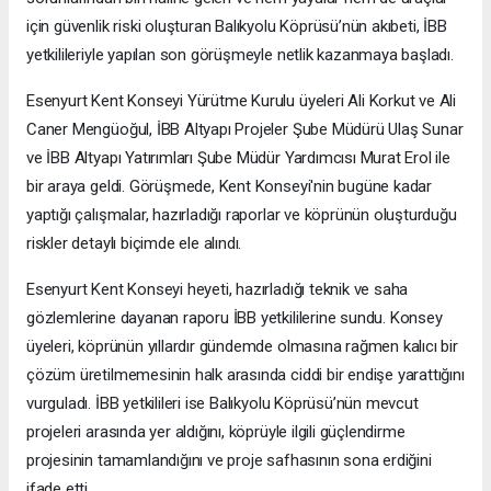
için güvenlik riski oluşturan Balıkyolu Köprüsü’nün akıbeti, İBB
yetkilileriyle yapılan son görüşmeyle netlik kazanmaya başladı.
Esenyurt Kent Konseyi Yürütme Kurulu üyeleri Ali Korkut ve Ali
Caner Mengüoğul, İBB Altyapı Projeler Şube Müdürü Ulaş Sunar
ve İBB Altyapı Yatırımları Şube Müdür Yardımcısı Murat Erol ile
bir araya geldi. Görüşmede, Kent Konseyi'nin bugüne kadar
yaptığı çalışmalar, hazırladığı raporlar ve köprünün oluşturduğu
riskler detaylı biçimde ele alındı.
Esenyurt Kent Konseyi heyeti, hazırladığı teknik ve saha
gözlemlerine dayanan raporu İBB yetkililerine sundu. Konsey
üyeleri, köprünün yıllardır gündemde olmasına rağmen kalıcı bir
çözüm üretilmemesinin halk arasında ciddi bir endişe yarattığını
vurguladı. İBB yetkilileri ise Balıkyolu Köprüsü’nün mevcut
projeleri arasında yer aldığını, köprüyle ilgili güçlendirme
projesinin tamamlandığını ve proje safhasının sona erdiğini
ifade etti.