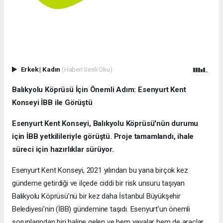
Erkek
|
Kadın
(Haberi Sesli Oku)
Balıkyolu Köprüsü İçin Önemli Adım: Esenyurt Kent
Konseyi İBB ile Görüştü
Esenyurt Kent Konseyi, Balıkyolu Köprüsü'nün durumu
için İBB yetkilileriyle görüştü. Proje tamamlandı, ihale
süreci için hazırlıklar sürüyor.
Esenyurt Kent Konseyi, 2021 yılından bu yana birçok kez
gündeme getirdiği ve ilçede ciddi bir risk unsuru taşıyan
Balıkyolu Köprüsü’nü bir kez daha İstanbul Büyükşehir
Belediyesi’nin (İBB) gündemine taşıdı. Esenyurt’un önemli
sorunlarından biri haline gelen ve hem yayalar hem de araçlar