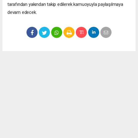
tarafından yakından takip edilerek kamuoyuyla paylaşılmaya
devam edecek.
Okuyucu Yorumları
(0)
Gönder
Yorum yazarak Topluluk Kuralları’nı kabul etmiş bulunuyor ve meydantv.com.tr
sitesine yaptığınız yorumunuzla ilgili doğrudan veya dolaylı tüm sorumluluğu tek
başınıza üstleniyorsunuz. Yazılan tüm yorumlardan site yönetimi hiçbir şekilde
sorumlu tutulamaz.