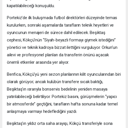
kapatılabileceği konuşuldu.
Portekiz’de ilk buluşmada futbol direktörleri düzeyinde temas
kurulurken, sonraki aşamalarda tarafların teknik heyetleri ve
oyuncunun menajeri de sürece dahil edilecek. Beşiktaş
cephesi, Kökçü’nün “Siyah-beyazlı formayı giymek istediğini”
yönetici ve teknik kadroya bizzat ilettiğini vurguluyor. Orkun’un
ailevi ve profesyonel planları da transferin önünü açacak
önemli etkenler arasında yer alıyor.
Benfica, Kökçü’yü yeni sezon planlarının kilit oyuncularından biri
olarak görüyor; ancak kulübün transfere sıcak baktığı,
Beşiktaş’ın ısrarıyla bonservis bedelinin yeniden masaya
yatırılabileceği belirtiliyor. Portekiz basını, görüşmelerin “yapıcı
bir atmosferde” geçtiğini, tarafların hafta sonuna kadar temel
anlaşmaya varmayı hedeflediğini yazdı.
Beşiktaş’ın yıldız orta saha arayışı, Kökçü transferiyle sona