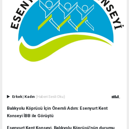
Erkek
|
Kadın
(Haberi Sesli Oku)
Balıkyolu Köprüsü İçin Önemli Adım: Esenyurt Kent
Konseyi İBB ile Görüştü
Esenyurt Kent Konseyi, Balıkyolu Köprüsü'nün durumu