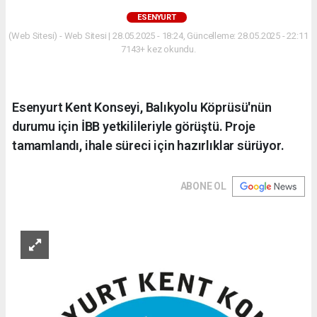
ESENYURT
(Web Sitesi) - Web Sitesi | 28.05.2025 - 18:24, Güncelleme: 28.05.2025 - 22:11
7143+ kez okundu.
Esenyurt Kent Konseyi, Balıkyolu Köprüsü'nün
durumu için İBB yetkilileriyle görüştü. Proje
tamamlandı, ihale süreci için hazırlıklar sürüyor.
ABONE OL