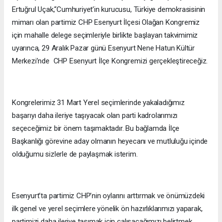
Ertuğrul Uçak,“Cumhuriyet’in kurucusu, Türkiye demokrasisinin
mimarı olan partimiz CHP Esenyurt İlçesi Olağan Kongremiz
için mahalle delege seçimleriyle birlikte başlayan takvimimiz
uyarınca, 29 Aralık Pazar günü Esenyurt Nene Hatun Kültür
Merkezi’nde CHP Esenyurt İlçe Kongremizi gerçekleştireceğiz.
Kongrelerimiz 31 Mart Yerel seçimlerinde yakaladığımız
başarıyı daha ileriye taşıyacak olan parti kadrolarımızı
seçeceğimiz bir önem taşımaktadır. Bu bağlamda İlçe
Başkanlığı görevine aday olmanın heyecanı ve mutluluğu içinde
olduğumu sizlerle de paylaşmak isterim.
Esenyurt’ta partimiz CHP’nin oylarını arttırmak ve önümüzdeki
ilk genel ve yerel seçimlere yönelik ön hazırlıklarımızı yaparak,
partimizi daha ileriye taşımak için çalışacağımızı belirtmek