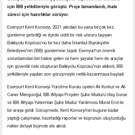
için İBB yetkilileriyle görüştü. Proje tamamlandı, ihale
süreci için hazırlıklar sürüyor.
Esenyurt Kent Konseyi, 2021 yılından bu yana birçok kez
gündeme getirdiği ve ilçede ciddi bir risk unsuru taşıyan
Balıkyolu Köprüsü’nü bir kez daha İstanbul Büyükşehir
Belediyesi’nin (İBB) gündemine taşıdı. Esenyurt’un önemli
sorunlarından biri haline gelen ve hem yayalar hem de araçlar
için güvenlik riski oluşturan Balıkyolu Köprüsü’nün akıbeti, İBB
yetkilileriyle yapılan son görüşmeyle netlik kazanmaya başladı.
Esenyurt Kent Konseyi Yürütme Kurulu üyeleri Ali Korkut ve Ali
Caner Mengüoğul, İBB Altyapı Projeler Şube Müdürü Ulaş Sunar
ve İBB Altyapı Yatırımları Şube Müdür Yardımcısı Murat Erol ile
bir araya geldi. Görüşmede, Kent Konseyi'nin bugüne kadar
yaptığı çalışmalar, hazırladığı raporlar ve köprünün oluşturduğu
riskler detaylı biçimde ele alındı.