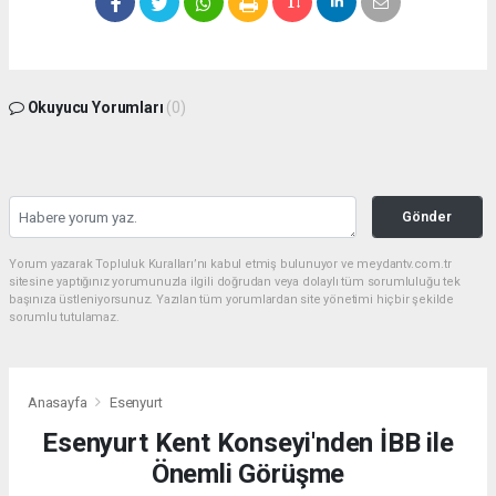
Okuyucu Yorumları
(0)
Gönder
Yorum yazarak Topluluk Kuralları’nı kabul etmiş bulunuyor ve meydantv.com.tr
sitesine yaptığınız yorumunuzla ilgili doğrudan veya dolaylı tüm sorumluluğu tek
başınıza üstleniyorsunuz. Yazılan tüm yorumlardan site yönetimi hiçbir şekilde
sorumlu tutulamaz.
Anasayfa
Esenyurt
Esenyurt Kent Konseyi'nden İBB ile
Önemli Görüşme