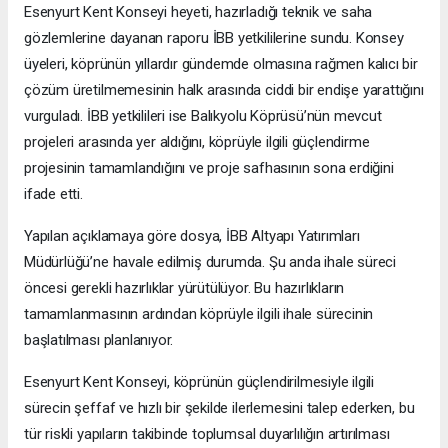
Esenyurt Kent Konseyi heyeti, hazırladığı teknik ve saha
gözlemlerine dayanan raporu İBB yetkililerine sundu. Konsey
üyeleri, köprünün yıllardır gündemde olmasına rağmen kalıcı bir
çözüm üretilmemesinin halk arasında ciddi bir endişe yarattığını
vurguladı. İBB yetkilileri ise Balıkyolu Köprüsü’nün mevcut
projeleri arasında yer aldığını, köprüyle ilgili güçlendirme
projesinin tamamlandığını ve proje safhasının sona erdiğini
ifade etti.
Yapılan açıklamaya göre dosya, İBB Altyapı Yatırımları
Müdürlüğü’ne havale edilmiş durumda. Şu anda ihale süreci
öncesi gerekli hazırlıklar yürütülüyor. Bu hazırlıkların
tamamlanmasının ardından köprüyle ilgili ihale sürecinin
başlatılması planlanıyor.
Esenyurt Kent Konseyi, köprünün güçlendirilmesiyle ilgili
sürecin şeffaf ve hızlı bir şekilde ilerlemesini talep ederken, bu
tür riskli yapıların takibinde toplumsal duyarlılığın artırılması