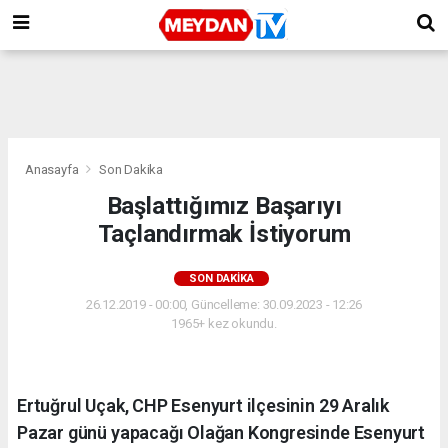
Anasayfa
Son Dakika
Başlattığımız Başarıyı
Taçlandırmak İstiyorum
SON DAKIKA
26.12.2019 - 00:00, Güncelleme: 30.09.2023 - 12:26
1965+ kez okundu.
Ertuğrul Uçak, CHP Esenyurt ilçesinin 29 Aralık
Pazar günü yapacağı Olağan Kongresinde Esenyurt