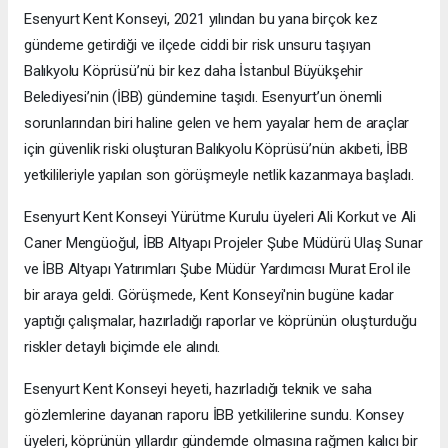
Esenyurt Kent Konseyi, 2021 yılından bu yana birçok kez
gündeme getirdiği ve ilçede ciddi bir risk unsuru taşıyan
Balıkyolu Köprüsü’nü bir kez daha İstanbul Büyükşehir
Belediyesi’nin (İBB) gündemine taşıdı. Esenyurt’un önemli
sorunlarından biri haline gelen ve hem yayalar hem de araçlar
için güvenlik riski oluşturan Balıkyolu Köprüsü’nün akıbeti, İBB
yetkilileriyle yapılan son görüşmeyle netlik kazanmaya başladı.
Esenyurt Kent Konseyi Yürütme Kurulu üyeleri Ali Korkut ve Ali
Caner Mengüoğul, İBB Altyapı Projeler Şube Müdürü Ulaş Sunar
ve İBB Altyapı Yatırımları Şube Müdür Yardımcısı Murat Erol ile
bir araya geldi. Görüşmede, Kent Konseyi'nin bugüne kadar
yaptığı çalışmalar, hazırladığı raporlar ve köprünün oluşturduğu
riskler detaylı biçimde ele alındı.
Esenyurt Kent Konseyi heyeti, hazırladığı teknik ve saha
gözlemlerine dayanan raporu İBB yetkililerine sundu. Konsey
üyeleri, köprünün yıllardır gündemde olmasına rağmen kalıcı bir