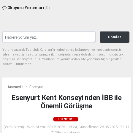
Okuyucu Yorumları
(0)
Gönder
Yorum yazarak Topluluk Kuralları’nı kabul etmiş bulunuyor ve meydantv.com.tr
sitesine yaptığınız yorumunuzla ilgili doğrudan veya dolaylı tüm sorumluluğu tek
başınıza üstleniyorsunuz. Yazılan tüm yorumlardan site yönetimi hiçbir şekilde
sorumlu tutulamaz.
Anasayfa
Esenyurt
Esenyurt Kent Konseyi'nden İBB ile
Önemli Görüşme
ESENYURT
(Web Sitesi) - Web Sitesi | 28.05.2025 - 18:24, Güncelleme: 28.05.2025 - 22:11
7128+ kez okundu.