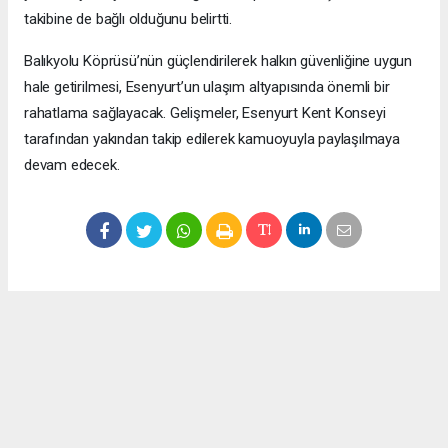
takibine de bağlı olduğunu belirtti.
Balıkyolu Köprüsü’nün güçlendirilerek halkın güvenliğine uygun
hale getirilmesi, Esenyurt’un ulaşım altyapısında önemli bir
rahatlama sağlayacak. Gelişmeler, Esenyurt Kent Konseyi
tarafından yakından takip edilerek kamuoyuyla paylaşılmaya
devam edecek.
Okuyucu Yorumları
(0)
Gönder
Yorum yazarak Topluluk Kuralları’nı kabul etmiş bulunuyor ve meydantv.com.tr