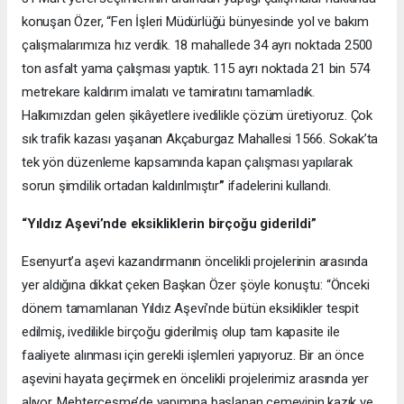
konuşan Özer, “Fen İşleri Müdürlüğü bünyesinde yol ve bakım
çalışmalarımıza hız verdik. 18 mahallede 34 ayrı noktada 2500
ton asfalt yama çalışması yaptık. 115 ayrı noktada 21 bin 574
metrekare kaldırım imalatı ve tamiratını tamamladık.
Halkımızdan gelen şikâyetlere ivedilikle çözüm üretiyoruz. Çok
sık trafik kazası yaşanan Akçaburgaz Mahallesi 1566. Sokak’ta
tek yön düzenleme kapsamında kapan çalışması yapılarak
sorun şimdilik ortadan kaldırılmıştır
”
ifadelerini kullandı.
“Yıldız Aşevi’nde eksikliklerin birçoğu giderildi”
Esenyurt’a aşevi kazandırmanın öncelikli projelerinin arasında
yer aldığına dikkat çeken Başkan Özer şöyle konuştu: “Önceki
dönem tamamlanan Yıldız Aşevi’nde bütün eksiklikler tespit
edilmiş, ivedilikle birçoğu giderilmiş olup tam kapasite ile
faaliyete alınması için gerekli işlemleri yapıyoruz. Bir an önce
aşevini hayata geçirmek en öncelikli projelerimiz arasında yer
alıyor. Mehterçeşme’de yapımına başlanan cemevinin kazık ve