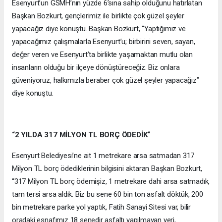
Esenyurt’un GSMH’nın yüzde 6’sına sahip olduğunu hatırlatan
Başkan Bozkurt, gençlerimiz ile birlikte çok güzel şeyler
yapacağız diye konuştu. Başkan Bozkurt, “Yaptığımız ve
yapacağımız çalışmalarla Esenyurt’u; birbirini seven, sayan,
değer veren ve Esenyurt’ta birlikte yaşamaktan mutlu olan
insanların olduğu bir ilçeye dönüştüreceğiz. Biz onlara
güveniyoruz, halkımızla beraber çok güzel şeyler yapacağız”
diye konuştu.
“2 YILDA 317 MİLYON TL BORÇ ÖDEDİK“
Esenyurt Belediyesi’ne ait 1 metrekare arsa satmadan 317
Milyon TL borç ödediklerinin bilgisini aktaran Başkan Bozkurt,
“317 Milyon TL borç ödemişiz, 1 metrekare dahi arsa satmadık,
tam tersi arsa aldık. Biz bu sene 60 bin ton asfalt döktük, 200
bin metrekare parke yol yaptık, Fatih Sanayi Sitesi var, bilir
oradaki esnafımız 18 senedir asfaltı yapılmayan yeri,