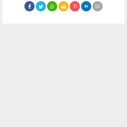
Okuyucu Yorumları
(0)
Gönder
Yorum yazarak Topluluk Kuralları’nı kabul etmiş bulunuyor ve meydantv.com.tr
sitesine yaptığınız yorumunuzla ilgili doğrudan veya dolaylı tüm sorumluluğu tek
başınıza üstleniyorsunuz. Yazılan tüm yorumlardan site yönetimi hiçbir şekilde
sorumlu tutulamaz.
haber paketi
haber scripti
haber yazılımı
Tüm hakları saklı tutulmaktadır.Copyright 2026©
Haber Yazılımı:
Web Aksiyon ®