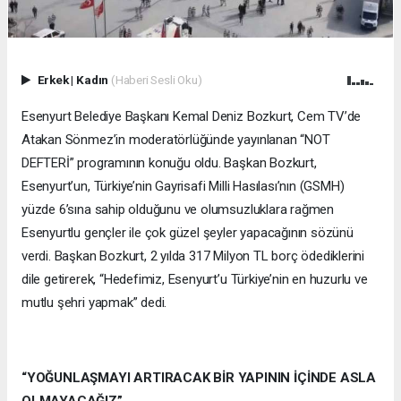
Erkek
|
Kadın
(Haberi Sesli Oku)
Esenyurt Belediye Başkanı Kemal Deniz Bozkurt, Cem TV’de
Atakan Sönmez’in moderatörlüğünde yayınlanan “NOT
DEFTERİ” programının konuğu oldu. Başkan Bozkurt,
Esenyurt’un, Türkiye’nin Gayrisafi Milli Hasılası’nın (GSMH)
yüzde 6’sına sahip olduğunu ve olumsuzluklara rağmen
Esenyurtlu gençler ile çok güzel şeyler yapacağının sözünü
verdi. Başkan Bozkurt, 2 yılda 317 Milyon TL borç ödediklerini
dile getirerek, “Hedefimiz, Esenyurt’u Türkiye’nin en huzurlu ve
mutlu şehri yapmak” dedi.
“YOĞUNLAŞMAYI ARTIRACAK BİR YAPININ İÇİNDE ASLA