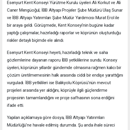
Esenyurt Kent Konseyi Yürütme Kurulu üyeleri Ali Korkut ve Ali
Caner Mengüoğul, İBB Altyapı Projeler Şube Müdürü Ulaş Sunar
ve İBB Altyapı Yatırımları Şube Müdür Yardımcısı Murat Erol ile
bir araya geldi. Görüşmede, Kent Konseyi'nin bugüne kadar
yaptığı çalışmalar, hazırladığı raporlar ve köprünün oluşturduğu
riskler detaylı biçimde ele alındı.
Esenyurt Kent Konseyi heyeti, hazırladığı teknik ve saha
gözlemlerine dayanan raporu İBB yetkililerine sundu. Konsey
üyeleri, köprünün yıllardır gündemde olmasına rağmen kalıcı bir
çözüm üretilmemesinin halk arasında ciddi bir endişe yarattığını
vurguladı. İBB yetkilileri ise Balıkyolu Köprüsü’nün mevcut
projeleri arasında yer aldığını, köprüyle ilgili güçlendirme
projesinin tamamlandığını ve proje safhasının sona erdiğini
ifade etti.
Yapılan açıklamaya göre dosya, İBB Altyapı Yatırımları
Müdürlüğü’ne havale edilmiş durumda. Şu anda ihale süreci