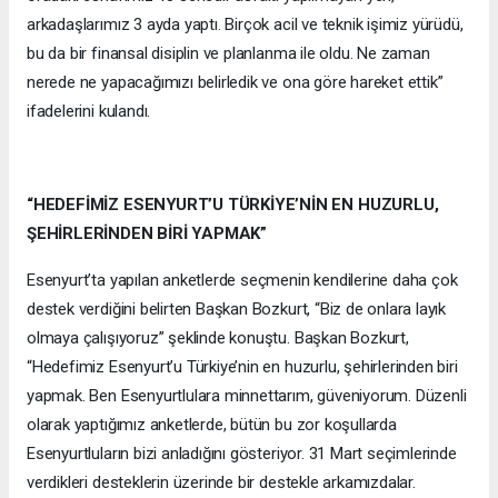
arkadaşlarımız 3 ayda yaptı. Birçok acil ve teknik işimiz yürüdü,
bu da bir finansal disiplin ve planlanma ile oldu. Ne zaman
nerede ne yapacağımızı belirledik ve ona göre hareket ettik”
ifadelerini kulandı.
“HEDEFİMİZ ESENYURT’U TÜRKİYE’NİN EN HUZURLU,
ŞEHİRLERİNDEN BİRİ YAPMAK
”
Esenyurt’ta yapılan anketlerde seçmenin kendilerine daha çok
destek verdiğini belirten Başkan Bozkurt, “Biz de onlara layık
olmaya çalışıyoruz” şeklinde konuştu. Başkan Bozkurt,
“Hedefimiz Esenyurt’u Türkiye’nin en huzurlu, şehirlerinden biri
yapmak. Ben Esenyurtlulara minnettarım, güveniyorum. Düzenli
olarak yaptığımız anketlerde, bütün bu zor koşullarda
Esenyurtluların bizi anladığını gösteriyor. 31 Mart seçimlerinde
verdikleri desteklerin üzerinde bir destekle arkamızdalar.