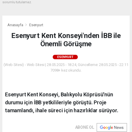
sorumlu tutulamaz.
Anasayfa
Esenyurt
Esenyurt Kent Konseyi'nden İBB ile
Önemli Görüşme
ESENYURT
(Web Sitesi) - Web Sitesi | 28.05.2025 - 18:24, Güncelleme: 28.05.2025 - 22:11
7098+ kez okundu.
Esenyurt Kent Konseyi, Balıkyolu Köprüsü'nün
durumu için İBB yetkilileriyle görüştü. Proje
tamamlandı, ihale süreci için hazırlıklar sürüyor.
ABONE OL