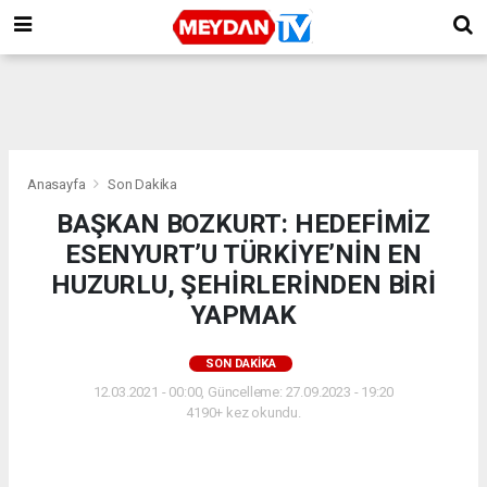
Anasayfa
Son Dakika
BAŞKAN BOZKURT: HEDEFİMİZ
ESENYURT’U TÜRKİYE’NİN EN
HUZURLU, ŞEHİRLERİNDEN BİRİ
YAPMAK
SON DAKIKA
12.03.2021 - 00:00, Güncelleme: 27.09.2023 - 19:20
4190+ kez okundu.