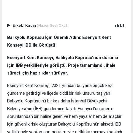
Erkek
|
Kadın
(Haberi Sesli Oku)
Balıkyolu Köprüsü İçin Önemli Adım: Esenyurt Kent
Konseyi İBB ile Görüştü
Esenyurt Kent Konseyi, Balıkyolu Köprüsü'nün durumu
için İBB yetkilileriyle görüştü. Proje tamamlandı, ihale
süreci için hazırlıklar sürüyor.
Esenyurt Kent Konseyi, 2021 yılından bu yana birçok kez
gündeme getirdiği ve ilçede ciddi bir risk unsuru taşıyan
Balıkyolu Köprüsü’nü bir kez daha İstanbul Büyükşehir
Belediyesi’nin (İBB) gündemine taşıdı. Esenyurt’un önemli
sorunlarından biri haline gelen ve hem yayalar hem de araçlar
için güvenlik riski oluşturan Balıkyolu Köprüsü’nün akıbeti, İBB
yetkilileriyle yapılan son görüşmeyle netlik kazanmaya başladı.