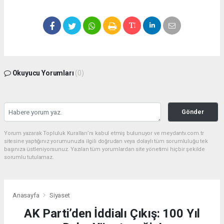
Okuyucu Yorumları
(0)
Gönder
Yorum yazarak Topluluk Kuralları’nı kabul etmiş bulunuyor ve meydantv.com.tr
sitesine yaptığınız yorumunuzla ilgili doğrudan veya dolaylı tüm sorumluluğu tek
başınıza üstleniyorsunuz. Yazılan tüm yorumlardan site yönetimi hiçbir şekilde
sorumlu tutulamaz.
Anasayfa
Siyaset
AK Parti’den İddialı Çıkış: 100 Yıl