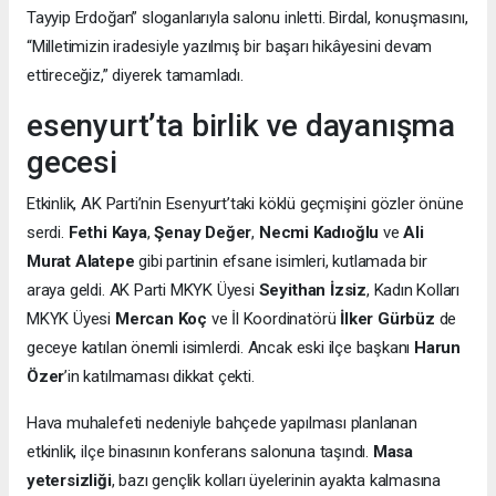
Tayyip Erdoğan” sloganlarıyla salonu inletti. Birdal, konuşmasını,
“Milletimizin iradesiyle yazılmış bir başarı hikâyesini devam
ettireceğiz,” diyerek tamamladı.
esenyurt’ta birlik ve dayanışma
gecesi
Etkinlik, AK Parti’nin Esenyurt’taki köklü geçmişini gözler önüne
serdi.
Fethi Kaya
,
Şenay Değer
,
Necmi Kadıoğlu
ve
Ali
Murat Alatepe
gibi partinin efsane isimleri, kutlamada bir
araya geldi. AK Parti MKYK Üyesi
Seyithan İzsiz
, Kadın Kolları
MKYK Üyesi
Mercan Koç
ve İl Koordinatörü
İlker Gürbüz
de
geceye katılan önemli isimlerdi. Ancak eski ilçe başkanı
Harun
Özer
’in katılmaması dikkat çekti.
Hava muhalefeti nedeniyle bahçede yapılması planlanan
etkinlik, ilçe binasının konferans salonuna taşındı.
Masa
yetersizliği
, bazı gençlik kolları üyelerinin ayakta kalmasına