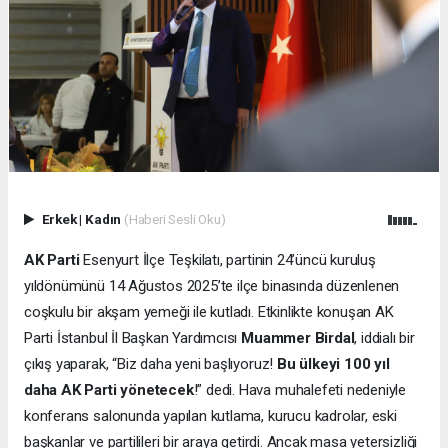
Erkek
|
Kadın
(Haberi Sesli Oku)
AK Parti
Esenyurt İlçe Teşkilatı, partinin 24’üncü kuruluş
yıldönümünü 14 Ağustos 2025’te ilçe binasında düzenlenen
coşkulu bir akşam yemeği ile kutladı. Etkinlikte konuşan AK
Parti İstanbul İl Başkan Yardımcısı
Muammer Birdal
, iddialı bir
çıkış yaparak, “Biz daha yeni başlıyoruz!
Bu ülkeyi 100 yıl
daha AK Parti yönetecek
!” dedi. Hava muhalefeti nedeniyle
konferans salonunda yapılan kutlama, kurucu kadrolar, eski
başkanlar ve partilileri bir araya getirdi. Ancak masa yetersizliği