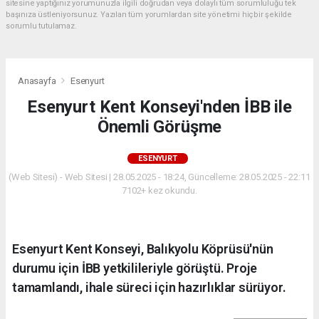
sitesine yaptığınız yorumunuzla ilgili doğrudan veya dolaylı tüm sorumluluğu tek
başınıza üstleniyorsunuz. Yazılan tüm yorumlardan site yönetimi hiçbir şekilde
sorumlu tutulamaz.
Anasayfa
Esenyurt
Esenyurt Kent Konseyi'nden İBB ile
Önemli Görüşme
ESENYURT
(Web Sitesi) - Web Sitesi | 28.05.2025 - 18:24, Güncelleme: 28.05.2025 - 22:11
7102+ kez okundu.
Esenyurt Kent Konseyi, Balıkyolu Köprüsü'nün
durumu için İBB yetkilileriyle görüştü. Proje
tamamlandı, ihale süreci için hazırlıklar sürüyor.