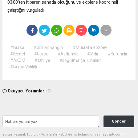
03:00’ten itibaren sahada olduğunu ve ekiplerle koordineli
çalıştığını vurguladı.
#Bursa
#orman yangını
#Mustafa Bozbey
#Kestel
#Gürsu
#Avdancık
#İğdir
#Karahıdır
#AKOM
#tahliye
#soğutma çalışmaları
#Bursa Valiliği
Okuyucu Yorumları
(0)
Gönder
Yorum yazarak Topluluk Kuralları’nı kabul etmiş bulunuyor ve meydantv.com.tr