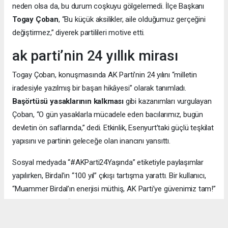
neden olsa da, bu durum coşkuyu gölgelemedi. İlçe Başkanı
Togay Çoban
, “Bu küçük aksilikler, aile olduğumuz gerçeğini
değiştirmez,” diyerek partilileri motive etti.
ak parti’nin 24 yıllık mirası
Togay Çoban, konuşmasında AK Parti’nin 24 yılını “milletin
iradesiyle yazılmış bir başarı hikâyesi” olarak tanımladı.
Başörtüsü yasaklarının kalkması
gibi kazanımları vurgulayan
Çoban, “O gün yasaklarla mücadele eden bacılarımız, bugün
devletin ön saflarında,” dedi. Etkinlik, Esenyurt’taki güçlü teşkilat
yapısını ve partinin geleceğe olan inancını yansıttı.
Sosyal medyada “#AKParti24Yaşında” etiketiyle paylaşımlar
yapılırken, Birdal’ın “100 yıl” çıkışı tartışma yarattı. Bir kullanıcı,
“Muammer Birdal’ın enerjisi müthiş, AK Parti’ye güvenimiz tam!”
derken, bir diğeri, “100 yıl iddialı, ama millet desteklerse neden
olmasın?” yorumunu yaptı.