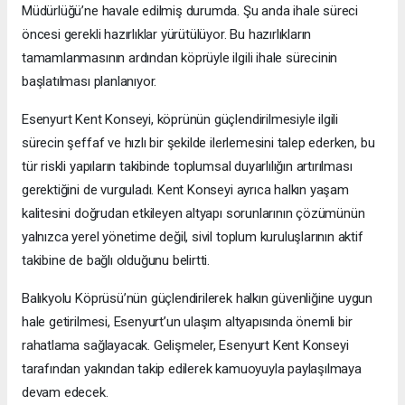
Müdürlüğü’ne havale edilmiş durumda. Şu anda ihale süreci
öncesi gerekli hazırlıklar yürütülüyor. Bu hazırlıkların
tamamlanmasının ardından köprüyle ilgili ihale sürecinin
başlatılması planlanıyor.
Esenyurt Kent Konseyi, köprünün güçlendirilmesiyle ilgili
sürecin şeffaf ve hızlı bir şekilde ilerlemesini talep ederken, bu
tür riskli yapıların takibinde toplumsal duyarlılığın artırılması
gerektiğini de vurguladı. Kent Konseyi ayrıca halkın yaşam
kalitesini doğrudan etkileyen altyapı sorunlarının çözümünün
yalnızca yerel yönetime değil, sivil toplum kuruluşlarının aktif
takibine de bağlı olduğunu belirtti.
Balıkyolu Köprüsü’nün güçlendirilerek halkın güvenliğine uygun
hale getirilmesi, Esenyurt’un ulaşım altyapısında önemli bir
rahatlama sağlayacak. Gelişmeler, Esenyurt Kent Konseyi
tarafından yakından takip edilerek kamuoyuyla paylaşılmaya
devam edecek.