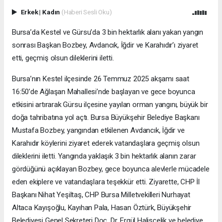
Erkek
|
Kadın
(Haberi Sesli Oku)
Bursa’da Kestel ve Gürsu’da 3 bin hektarlık alanı yakan yangın
sonrası Başkan Bozbey, Avdancık, İğdir ve Karahıdır’ı ziyaret
etti, geçmiş olsun dileklerini iletti.
Bursa’nın Kestel ilçesinde 26 Temmuz 2025 akşamı saat
16:50’de Ağlaşan Mahallesi’nde başlayan ve gece boyunca
etkisini artırarak Gürsu ilçesine yayılan orman yangını, büyük bir
doğa tahribatına yol açtı. Bursa Büyükşehir Belediye Başkanı
Mustafa Bozbey, yangından etkilenen Avdancık, İğdir ve
Karahıdır köylerini ziyaret ederek vatandaşlara geçmiş olsun
dileklerini iletti. Yangında yaklaşık 3 bin hektarlık alanın zarar
gördüğünü açıklayan Bozbey, gece boyunca alevlerle mücadele
eden ekiplere ve vatandaşlara teşekkür etti. Ziyarette, CHP İl
Başkanı Nihat Yeşiltaş, CHP Bursa Milletvekilleri Nurhayat
Altaca Kayışoğlu, Kayıhan Pala, Hasan Öztürk, Büyükşehir
Belediyesi Genel Sekreteri Doç. Dr. Ergül Halisçelik ve belediye