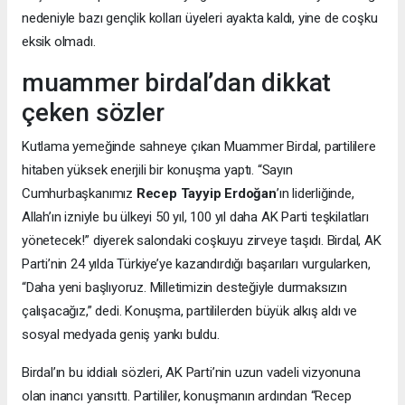
nedeniyle bazı gençlik kolları üyeleri ayakta kaldı, yine de coşku
eksik olmadı.
muammer birdal’dan dikkat
çeken sözler
Kutlama yemeğinde sahneye çıkan Muammer Birdal, partililere
hitaben yüksek enerjili bir konuşma yaptı. “Sayın
Cumhurbaşkanımız
Recep Tayyip Erdoğan
’ın liderliğinde,
Allah’ın izniyle bu ülkeyi 50 yıl, 100 yıl daha AK Parti teşkilatları
yönetecek!” diyerek salondaki coşkuyu zirveye taşıdı. Birdal, AK
Parti’nin 24 yılda Türkiye’ye kazandırdığı başarıları vurgularken,
“Daha yeni başlıyoruz. Milletimizin desteğiyle durmaksızın
çalışacağız,” dedi. Konuşma, partililerden büyük alkış aldı ve
sosyal medyada geniş yankı buldu.
Birdal’ın bu iddialı sözleri, AK Parti’nin uzun vadeli vizyonuna
olan inancı yansıttı. Partililer, konuşmanın ardından “Recep