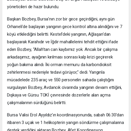
yöneticileri de hazır bulundu.
Başkan Bozbey, Bursa’nın zor bir gece geçirdiğini, aynı gün
Orhaneli’de başlayan yangının gece kontrol altına alındığını ve 7
köyü etkilediğini belirtti. Kestel’deki yangının, Ağlaşan’dan
başlayarak Karahıdır ve İğdir mahallelerini tehdit ettiğini ifade
eden Bozbey, “Allah’tan can kaybımız yok. Ancak bir çalışma
arkadaşımız, ayağının kırılması sonrası kalp krizi geçirerek
yoğun bakıma alındı. İki orman memuru da karbondioksit
zehirlenmesi nedeniyle tedavi görüyor,” dedi. Yangınla
mücadelede 235 araç ve 550 personelin sahada çalıştığını
vurgulayan Bozbey, Avdancık civarında yangının devam ettiğini,
Dışkaya ve Gürsu TOKİ çevresinde dozerlerle alan açma
çalışmalarının sürdüğünü belirtti.
Bursa Valisi Erol Ayyıldız’ın koordinasyonunda, sabah 06:30’dan
itibaren 3 uçak ve 1 helikopterin yangın söndürme çalışmalarına
destek verdiğini aktaran Bozbey, Afet Koordinasyon