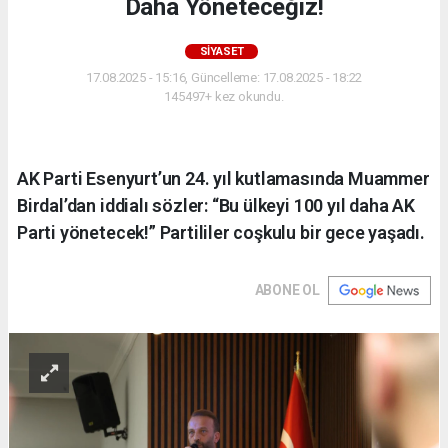
Daha Yöneteceğiz!
SIYASET
17.08.2025 - 15:16, Güncelleme: 17.08.2025 - 18:22
145497+ kez okundu.
AK Parti Esenyurt’un 24. yıl kutlamasında Muammer
Birdal’dan iddialı sözler: “Bu ülkeyi 100 yıl daha AK
Parti yönetecek!” Partililer coşkulu bir gece yaşadı.
ABONE OL