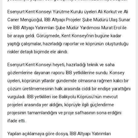
Esenyurt Kent Konseyi Yürütme Kurulu üyeleri Ali Korkut ve Ali
Caner Mengüoğul, İBB Altyapı Projeler Şube Müdürü Ulaş Sunar
ve İBB Altyapı Yatırımları Şube Müdür Yardımcısı Murat Erol ile
bir araya geldi. Görüşmede, Kent Konseyi'nin bugüne kadar
yaptığı çalışmalar, hazırladığı raporlar ve köprünün oluşturduğu
riskler detaylı biçimde ele alındı.
Esenyurt Kent Konseyi heyeti, hazırladığı teknik ve saha
gözlemlerine dayanan raporu İBB yetkililerine sundu. Konsey
üyeleri, köprünün yıllardır gündemde olmasına rağmen kalıcı bir
çözüm üretilmemesinin halk arasında ciddi bir endişe yarattığını
vurguladı. İBB yetkilileri ise Balıkyolu Köprüsü’nün mevcut
projeleri arasında yer aldığını, köprüyle ilgili güçlendirme
projesinin tamamlandığını ve proje safhasının sona erdiğini
ifade etti.
Yapılan açıklamaya göre dosya, İBB Altyapı Yatırımları