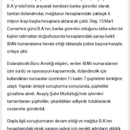
B.A.'yı telefonla arayarak kendisini banka görevlisi olarak
tanıtan dolandırıcılar, mağdurun hesaplarındaki yaklaşık 6
milyon lirayı başka hesaplara aktararak çaldı. Olay, 15 Mart
Cumartesi günü B.A.'nın, banka görevlisi olduğunu iddia eden bir
kişinin talimatları doğrultusunda hesaplarındaki parayı belirli
IBAN numaralarına havale ettiği iddiasıyla polise başvurmasıyla
ortaya çıktı.
Dolandırıcılık Büro Amirliği ekipleri, verilen IBAN numaralarının
izini sürdü ve operasyon kapsamında, dolandırıcılık için
kullandıkları numaralar üzerinden 1'i kadın 7 şüphelinin kimliğine
ulaştı. Yapılan detaylı soruşturma sonucunda, şüpheliler
gözaltına alındı. Asayiş Şube Müdürlüğü’nde işlemleri
tamamlanan şüpheliler, çıkarıldıkları adliyede tutuklanarak
cezaevine gönderildi.
Olayla ilgili soruşturmanın devam ettiği ve mağdur B.A.'nın
hesaplarındaki eksik paranın iadesi için gerekli adımların atıldığı