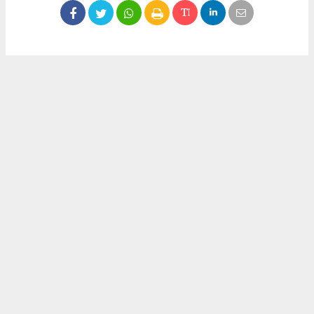
Okuyucu Yorumları
(0)
Gönder
Yorum yazarak Topluluk Kuralları’nı kabul etmiş bulunuyor ve meydantv.com.tr
sitesine yaptığınız yorumunuzla ilgili doğrudan veya dolaylı tüm sorumluluğu tek
başınıza üstleniyorsunuz. Yazılan tüm yorumlardan site yönetimi hiçbir şekilde
sorumlu tutulamaz.
haber paketi
haber scripti
haber yazılımı
Tüm hakları saklı tutulmaktadır.Copyright 2026©
Haber Yazılımı:
Web Aksiyon ®