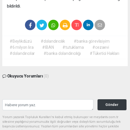
bildirildi.
#Beylikdüzü
#dolandırıcılık
#banka görevlisiyim
#6 milyon lira
#IBAN
#tutuklama
#cezaevi
#dolandırıcılar
#banka dolandırıcılığı
#Tüketici Hakları
Okuyucu Yorumları
(0)
Gönder
Yorum yazarak Topluluk Kuralları’nı kabul etmiş bulunuyor ve meydantv.com.tr
sitesine yaptığınız yorumunuzla ilgili doğrudan veya dolaylı tüm sorumluluğu tek
başınıza üstleniyorsunuz. Yazılan tüm yorumlardan site yönetimi hiçbir şekilde