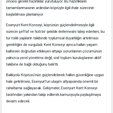
öncesi gerekli hazırlıklar yürütülüyor. Bu hazırlıkların
tamamlanmasının ardından köprüyle ilgili ihale sürecinin
başlatılması planlanıyor.
Esenyurt Kent Konseyi, köprünün güçlendirilmesiyle ilgili
sürecin şeffaf ve hızlı bir şekilde ilerlemesini talep ederken, bu
tür riskli yapıların takibinde toplumsal duyarlılığın artırılması
gerektiğini de vurguladı. Kent Konseyi ayrıca halkın yaşam
kalitesini doğrudan etkileyen altyapı sorunlarının çözümünün
yalnızca yerel yönetime değil, sivil toplum kuruluşlarının aktif
takibine de bağlı olduğunu belirtti.
Balıkyolu Köprüsü’nün güçlendirilerek halkın güvenliğine uygun
hale getirilmesi, Esenyurt’un ulaşım altyapısında önemli bir
rahatlama sağlayacak. Gelişmeler, Esenyurt Kent Konseyi
tarafından yakından takip edilerek kamuoyuyla paylaşılmaya
devam edecek.