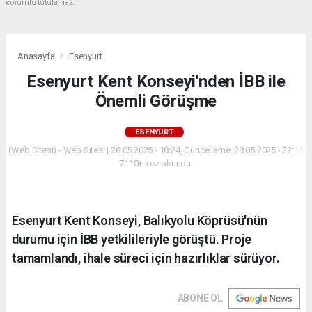
sorumlu tutulamaz.
Anasayfa
Esenyurt
Esenyurt Kent Konseyi'nden İBB ile
Önemli Görüşme
ESENYURT
(Web Sitesi) - Web Sitesi | 28.05.2025 - 18:24, Güncelleme: 28.05.2025 - 22:11
7110+ kez okundu.
Esenyurt Kent Konseyi, Balıkyolu Köprüsü'nün
durumu için İBB yetkilileriyle görüştü. Proje
tamamlandı, ihale süreci için hazırlıklar sürüyor.
ABONE OL