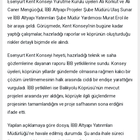
Esenyurt Kent Konseyi Yürütme Kurulu üyeleri Ali Korkut ve Ali
Caner Mengüoğul, İBB Altyapı Projeler Şube Müdürü Ulaş Sunar
ve İBB Altyapı Yatırımları Şube Müdür Yardımcısı Murat Erol ile
bir araya geldi. Görüşmede, Kent Konseyi'nin bugüne kadar
yaptığı çalışmalar, hazırladığı raporlar ve köprünün oluşturduğu
riskler detaylı biçimde ele alındı.
Esenyurt Kent Konseyi heyeti, hazırladığı teknik ve saha
gözlemlerine dayanan raporu İBB yetkililerine sundu. Konsey
üyeleri, köprünün yıllardır gündemde olmasına rağmen kalıcı bir
çözüm üretilmemesinin halk arasında ciddi bir endişe yarattığını
vurguladı. İBB yetkilileri ise Balıkyolu Köprüsü’nün mevcut
projeleri arasında yer aldığını, köprüyle ilgili güçlendirme
projesinin tamamlandığını ve proje safhasının sona erdiğini
ifade etti.
Yapılan açıklamaya göre dosya, İBB Altyapı Yatırımları
Müdürlüğü’ne havale edilmiş durumda. Şu anda ihale süreci