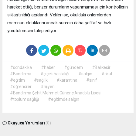
hareket ettiği, benzer durumların yaşanmaması için kontrollerin
sıklaştırıldığı açıklandı. Veliler ise, okuldaki önlemlerden
memnun olduklarını ancak sürecin daha şeffaf ve hızlı
yürütülmesini talep ediyor.
#sondakika
#haber
#gündem
#Balıkesir
#Bandırma
#çiçek hastalığı
#salgın
#okul
#eğitim
#sağlık
#karantina
#sınıf
#öğrenciler
#hijyen
#Bandırma Şehit Mehmet Günenç Anadolu Lisesi
#toplum sağlığı
#eğitimde salgın
Okuyucu Yorumları
(0)