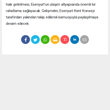
hale getirilmesi, Esenyurt’un ulaşım altyapısında önemli bir
rahatlama sağlayacak. Gelişmeler, Esenyurt Kent Konseyi
tarafından yakından takip edilerek kamuoyuyla paylaşılmaya
devam edecek.
Okuyucu Yorumları
(0)
Gönder
Yorum yazarak Topluluk Kuralları’nı kabul etmiş bulunuyor ve meydantv.com.tr
sitesine yaptığınız yorumunuzla ilgili doğrudan veya dolaylı tüm sorumluluğu tek
başınıza üstleniyorsunuz. Yazılan tüm yorumlardan site yönetimi hiçbir şekilde
sorumlu tutulamaz.