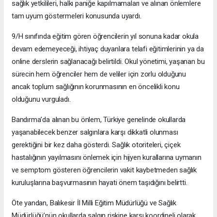
sağlık yetkilileri, halkı paniğe kapılmamaları ve alınan önlemlere
tam uyum göstermeleri konusunda uyardı.
9/H sınıfında eğitim gören öğrencilerin yıl sonuna kadar okula
devam edemeyeceği, ihtiyaç duyanlara telafi eğitimlerinin ya da
online derslerin sağlanacağı belirtildi. Okul yönetimi, yaşanan bu
sürecin hem öğrenciler hem de veliler için zorlu olduğunu
ancak toplum sağlığının korunmasının en öncelikli konu
olduğunu vurguladı.
Bandırma’da alınan bu önlem, Türkiye genelinde okullarda
yaşanabilecek benzer salgınlara karşı dikkatli olunması
gerektiğini bir kez daha gösterdi. Sağlık otoriteleri, çiçek
hastalığının yayılmasını önlemek için hijyen kurallarına uymanın
ve semptom gösteren öğrencilerin vakit kaybetmeden sağlık
kuruluşlarına başvurmasının hayati önem taşıdığını belirtti.
Öte yandan, Balıkesir İl Milli Eğitim Müdürlüğü ve Sağlık
Müdürlüğü’nün okullarda salgın riskine karşı koordineli olarak