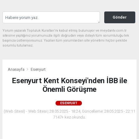
Gönder
Yorum yazarak Topluluk Kuralları’nı kabul etmiş bulunuyor ve meydantv.com.tr
sitesine yaptığınız yorumunuzla ilgili doğrudan veya dolaylı tüm sorumluluğu tek
başınıza üstleniyorsunuz. Yazılan tüm yorumlardan site yönetimi hiçbir şekilde
sorumlu tutulamaz.
Anasayfa
Esenyurt
Esenyurt Kent Konseyi'nden İBB ile
Önemli Görüşme
ESENYURT
(Web Sitesi) - Web Sitesi | 28.05.2025 - 18:24, Güncelleme: 28.05.2025 - 22:11
7147+ kez okundu.