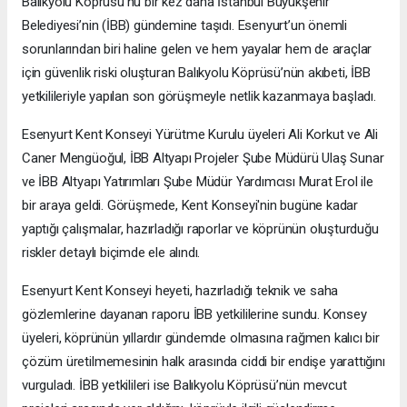
Balıkyolu Köprüsü’nü bir kez daha İstanbul Büyükşehir
Belediyesi’nin (İBB) gündemine taşıdı. Esenyurt’un önemli
sorunlarından biri haline gelen ve hem yayalar hem de araçlar
için güvenlik riski oluşturan Balıkyolu Köprüsü’nün akıbeti, İBB
yetkilileriyle yapılan son görüşmeyle netlik kazanmaya başladı.
Esenyurt Kent Konseyi Yürütme Kurulu üyeleri Ali Korkut ve Ali
Caner Mengüoğul, İBB Altyapı Projeler Şube Müdürü Ulaş Sunar
ve İBB Altyapı Yatırımları Şube Müdür Yardımcısı Murat Erol ile
bir araya geldi. Görüşmede, Kent Konseyi'nin bugüne kadar
yaptığı çalışmalar, hazırladığı raporlar ve köprünün oluşturduğu
riskler detaylı biçimde ele alındı.
Esenyurt Kent Konseyi heyeti, hazırladığı teknik ve saha
gözlemlerine dayanan raporu İBB yetkililerine sundu. Konsey
üyeleri, köprünün yıllardır gündemde olmasına rağmen kalıcı bir
çözüm üretilmemesinin halk arasında ciddi bir endişe yarattığını
vurguladı. İBB yetkilileri ise Balıkyolu Köprüsü’nün mevcut