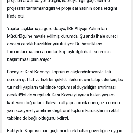
projeleri arasında yer aldığını, köprüyle ilgili güçlendirme
projesinin tamamlandığını ve proje safhasının sona erdiğini
ifade etti.
Yapılan açıklamaya göre dosya, İBB Altyapı Yatırımları
Müdürlüğü’ne havale edilmiş durumda. Şu anda ihale süreci
öncesi gerekli hazırlıklar yürütülüyor. Bu hazırlıkların
tamamlanmasının ardından köprüyle ilgili ihale sürecinin
başlatılması planlanıyor.
Esenyurt Kent Konseyi, köprünün güçlendirilmesiyle ilgili
sürecin şeffaf ve hızlı bir şekilde ilerlemesini talep ederken, bu
tür riskli yapıların takibinde toplumsal duyarlılığın artırılması
gerektiğini de vurguladı. Kent Konseyi ayrıca halkın yaşam
kalitesini doğrudan etkileyen altyapı sorunlarının çözümünün
yalnızca yerel yönetime değil, sivil toplum kuruluşlarının aktif
takibine de bağlı olduğunu belirtti.
Balıkyolu Köprüsü’nün güçlendirilerek halkın güvenliğine uygun