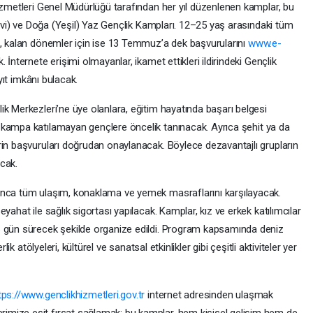
izmetleri Genel Müdürlüğü tarafından her yıl düzenlenen kamplar, bu
(Mavi) ve Doğa (Yeşil) Yaz Gençlik Kampları. 12–25 yaş arasındaki tüm
n, kalan dönemler için ise 13 Temmuz’a dek başvurularını
www.e-
İnternete erişimi olmayanlar, ikamet ettikleri ildirindeki Gençlik
ayıt imkânı bulacak.
k Merkezleri’ne üye olanlara, eğitim hayatında başarı belgesi
 kampa katılamayan gençlere öncelik tanınacak. Ayrıca şehit ya da
rin başvuruları doğrudan onaylanacak. Böylece dezavantajlı grupların
acak.
unca tüm ulaşım, konaklama ve yemek masraflarını karşılayacak.
yahat ile sağlık sigortası yapılacak. Kamplar, kız ve erkek katılımcılar
6 gün sürecek şekilde organize edildi. Program kapsamında deniz
lik atölyeleri, kültürel ve sanatsal etkinlikler gibi çeşitli aktiviteler yer
tps://www.genclikhizmetleri.gov.tr
internet adresinden ulaşmak
mize eşit fırsat sağlamak; bu kamplar, hem kişisel gelişim hem de