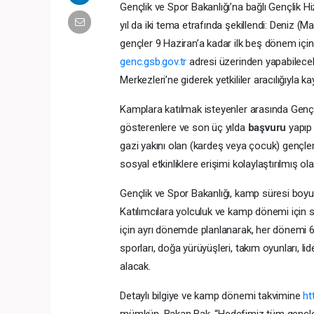
Gençlik ve Spor Bakanlığı’na bağlı Gençlik H
yıl da iki tema etrafında şekillendi: Deniz 
gençler 9 Haziran’a kadar ilk beş dönem içi
genc.gsb.gov.tr
adresi üzerinden yapabilecek. 
Merkezleri’ne giderek yetkililer aracılığıyla k
Kamplara katılmak isteyenler arasında Gençli
gösterenlere ve son üç yılda
başvuru
yapıp
gazi yakını olan (kardeş veya çocuk) gençle
sosyal etkinliklere erişimi kolaylaştırılmış ol
Gençlik ve Spor Bakanlığı, kamp süresi boy
Katılımcılara yolculuk ve kamp dönemi için se
için ayrı dönemde planlanarak, her dönemi 
sporları, doğa yürüyüşleri, takım oyunları, lider
alacak.
Detaylı bilgiye ve kamp dönemi takvimine
ht
mümkün. Bakan Bak, “Hedefimiz tüm gençleri