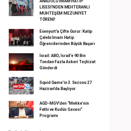
ANADOLU İMAM HATİP
LİSESİ’NDEN MEHTERANLI
MUHTEŞEM MEZUNİYET
TÖRENİ!
Esenyurt'a Çifte Gurur: Katip
Çelebi İmam Hatip
Öğrencilerinden Büyük Başarı
İsrail: ABD, İsrail’e 90 Bin
Tondan Fazla Askeri Teçhizat
Gönderdi
Squid Game’in 3. Sezonu 27
Haziran’da Başlıyor
AGD-MGV’den “Mekke’nin
Fethi ve Kudüs Gecesi”
Programı