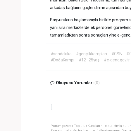
arkadaş bağlarını güçlendirme açısından bü
Başvuruların başlamasıyla birlikte program so
yanı sıra merkezlerde ek personel görevlendir
tamamladıktan sonra sonuçları yine e-genc.g
#sondakika
#gençlikkampları
#GSB
#G
#DoğaKampı
#12–25yaş
#e-genc.gov.tr
Okuyucu Yorumları
(0)
Yorum yazarak Topluluk Kuralları’nı kabul etmiş bulun
tüm sorumluluğu tek başınıza üstleniyorsunuz. Yazıla