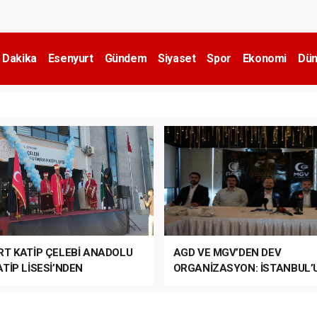
 Dakika
Esenyurt
Gündem
Siyaset
Spor
Ekonomi
Dün
RT KATİP ÇELEBİ ANADOLU
AGD VE MGV’DEN DEV
TİP LİSESİ’NDEN
ORGANİZASYON: İSTANBUL’
ANLI MUHTEŞEM
FETHİ’NİN 573. YILI COŞKUY
ET TÖRENİ!
KUTLANACAK!