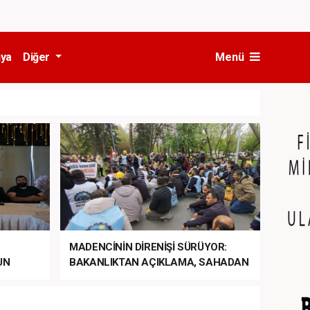
ya
Diğer
Menü
MADENCİNİN DİRENİŞİ SÜRÜYOR:
UN
BAKANLIKTAN AÇIKLAMA, SAHADAN
LA
MÜDAHALE HABERİ GELDİ!