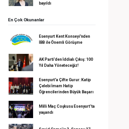
bayıldı
En Çok Okunanlar
Esenyurt Kent Konseyi'nden
İBB ile Önemli Görüşme
AK Parti’den İddialı Çıkış: 100
Yıl Daha Yöneteceğiz!
Esenyurt'a Çifte Gurur: Katip
Çelebi İmam Hatip
Öğrencilerinden Büyük Başarı
Milli Maç Coşkusu Esenyurt’ta
yaşandı