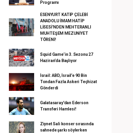
Programı
ESENYURT KATİP ÇELEBİ
ANADOLU İMAM HATİP
LİSESİ’NDEN MEHTERANLI
MUHTEŞEM MEZUNİYET
TÖRENİ!
Squid Game’in 3. Sezonu 27
Haziran’da Başlıyor
İsrail: ABD, İsrail’e 90 Bin
Tondan Fazla Askeri Teçhizat
Gönderdi
Galatasaray'dan Ederson
Transferi Hamlesi!
Ziynet Sali konser sırasında
sahnede şarkı söylerken