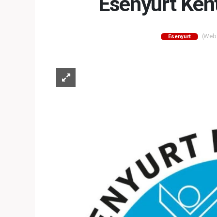
Esenyurt Ken
(Web S
Esenyurt