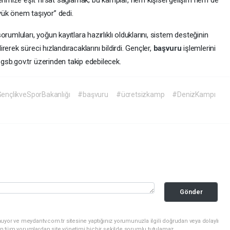
yük önem taşıyor” dedi.
rumluları, yoğun kayıtlara hazırlıklı olduklarını, sistem desteğinin
erek süreci hızlandıracaklarını bildirdi. Gençler,
başvuru
işlemlerini
sb.gov.tr üzerinden takip edebilecek.
ençlikveSporBakanlığı
#başvuru
#ücretsizkamp
#DenizKampı
Gönder
uyor ve meydantv.com.tr sitesine yaptığınız yorumunuzla ilgili doğrudan veya dolaylı
n tüm yorumlardan site yönetimi hiçbir şekilde sorumlu tutulamaz.