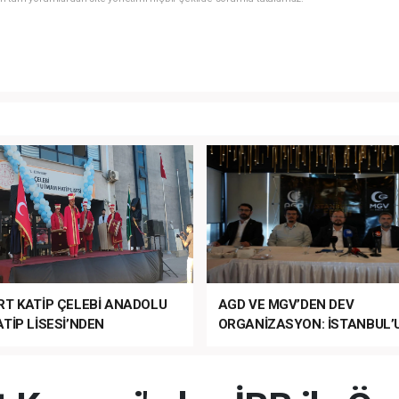
RT KATİP ÇELEBİ ANADOLU
AGD VE MGV’DEN DEV
TİP LİSESİ’NDEN
ORGANİZASYON: İSTANBUL’
ANLI MUHTEŞEM
FETHİ’NİN 573. YILI COŞKUY
ET TÖRENİ!
KUTLANACAK!