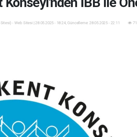
t Konseyi'nden İBB ile Ö
itesi) - Web Sitesi | 28.05.2025 - 18:24, Güncelleme: 28.05.2025 - 22:11
71