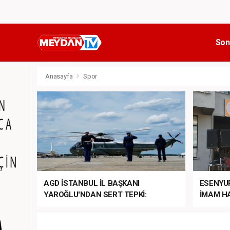
Son
Anasayfa
Spor
AGD İSTANBUL İL BAŞKANI
ESENYU
YAROĞLU'NDAN SERT TEPKİ:
İMAM HA
“NATO’NUN ÜLKEMİZDE İŞİ NE?”
MEHTER
MEZUNİY