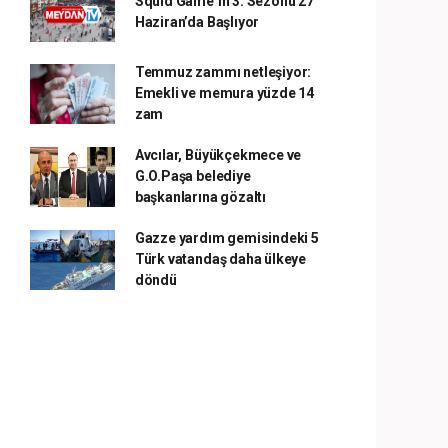
Squid Game’in 3. Sezonu 27
Haziran’da Başlıyor
Temmuz zammı netleşiyor:
Emekli ve memura yüzde 14
zam
Avcılar, Büyükçekmece ve
G.O.Paşa belediye
başkanlarına gözaltı
Gazze yardım gemisindeki 5
Türk vatandaş daha ülkeye
döndü