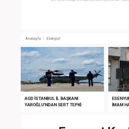
Anasayfa
Esenyurt
AGD İSTANBUL İL BAŞKANI
ESENYU
YAROĞLU'NDAN SERT TEPKİ:
İMAM HA
“NATO’NUN ÜLKEMİZDE İŞİ NE?”
MEHTER
MEZUNİY