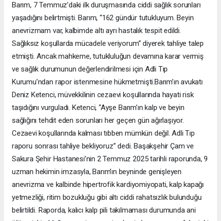
Barım, 7 Temmuz’daki ilk duruşmasında ciddi sağlık sorunları
yaşadığını belirtmişti. Barım, “162 gündür tutukluyum. Beyin
anevrizmam var, kalbimde altı ayrı hastalık tespit edildi.
Sağlıksız koşullarda mücadele veriyorum” diyerek tahliye talep
etmişti. Ancak mahkeme, tutukluluğun devamına karar vermiş
ve sağlık durumunun değerlendirilmesi için Adli Tıp
Kurumu’ndan rapor istenmesine hükmetmişti.Barım’ın avukatı
Deniz Ketenci, müvekkilinin cezaevi koşullarında hayati risk
taşıdığını vurguladı. Ketenci, “Ayşe Barım’ın kalp ve beyin
sağlığını tehdit eden sorunları her geçen gün ağırlaşıyor.
Cezaevi koşullarında kalması tıbben mümkün değil. Adli Tıp
raporu sonrası tahliye bekliyoruz” dedi. Başakşehir Çam ve
Sakura Şehir Hastanesi’nin 2 Temmuz 2025 tarihli raporunda, 9
uzman hekimin imzasyla, Barım’ın beyninde genişleyen
anevrizma ve kalbinde hipertrofik kardiyomiyopati, kalp kapağı
yetmezliği, ritim bozukluğu gibi altı ciddi rahatsızlık bulunduğu
belirtildi. Raporda, kalıcı kalp pili takılmaması durumunda ani