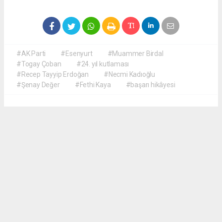
#AK Parti
#Esenyurt
#Muammer Birdal
#Togay Çoban
#24. yıl kutlaması
#Recep Tayyip Erdoğan
#Necmi Kadıoğlu
#Şenay Değer
#Fethi Kaya
#başarı hikâyesi
Okuyucu Yorumları
(0)
Gönder
Yorum yazarak Topluluk Kuralları’nı kabul etmiş bulunuyor ve meydantv.com.tr
sitesine yaptığınız yorumunuzla ilgili doğrudan veya dolaylı tüm sorumluluğu tek
başınıza üstleniyorsunuz. Yazılan tüm yorumlardan site yönetimi hiçbir şekilde
sorumlu tutulamaz.