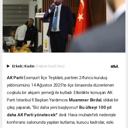
Erkek
|
Kadın
(Haberi Sesli Oku)
AK Parti
Esenyurt İlçe Teşkilatı, partinin 24’üncü kuruluş
yıldönümünü 14 Ağustos 2025’te ilçe binasında düzenlenen
coşkulu bir akşam yemeği ile kutladı. Etkinlikte konuşan AK
Parti İstanbul İl Başkan Yardımcısı
Muammer Birdal
, iddialı bir
çıkış yaparak, “Biz daha yeni başlıyoruz!
Bu ülkeyi 100 yıl
daha AK Parti yönetecek
!” dedi. Hava muhalefeti nedeniyle
konferans salonunda yapılan kutlama, kurucu kadrolar, eski