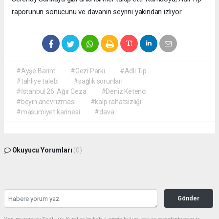
raporunun sonucunu ve davanın seyrini yakından izliyor.
#Ayşe Barım
#Gezi Parkı
#Adli Tıp
#tahliye talebi
#sağlık sorunları
#İstanbul 26. Ağır Ceza
#Deniz Ketenci
#beyin anevrizması
#kalp rahatsızlığı
#masumiyet karinesi
#dava
Okuyucu Yorumları
(0)
Gönder