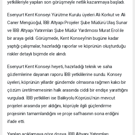
yetkilileriyle yapılan son görüşmeyle netlik kazanmaya başladı.
Esenyurt Kent Konseyi Yürütme Kurulu üyeleri Ali Korkut ve Ali
Caner Mengüoğul, İBB Altyapı Projeler Şube Müdürü Ulaş Sunar
ve İBB Altyapı Yatırımları Şube Müdür Yardımcısı Murat Erol ile
bir araya geldi. Görüşmede, Kent Konseyi'nin bugüne kadar
yaptığı çalışmalar, hazırladığı raporlar ve köprünün oluşturduğu
riskler detaylı biçimde ele alındı.
Esenyurt Kent Konseyi heyeti, hazırladığı teknik ve saha
gözlemlerine dayanan raporu İBB yetkililerine sundu. Konsey
üyeleri, köprünün yıllardır gündemde olmasına rağmen kalıcı bir
çözüm üretilmemesinin halk arasında ciddi bir endişe yarattığını
vurguladı. İBB yetkilileri ise Balıkyolu Köprüsü’nün mevcut
projeleri arasında yer aldığını, köprüyle ilgili güçlendirme
projesinin tamamlandığını ve proje safhasının sona erdiğini
ifade etti.
Yapılan açıklamaya göre dosya, İBB Altyapı Yatırımları