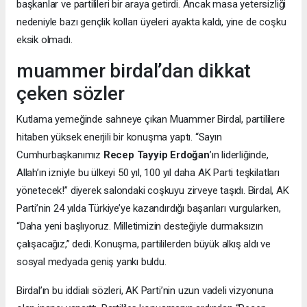
başkanlar ve partilileri bir araya getirdi. Ancak masa yetersizliği
nedeniyle bazı gençlik kolları üyeleri ayakta kaldı, yine de coşku
eksik olmadı.
muammer birdal’dan dikkat
çeken sözler
Kutlama yemeğinde sahneye çıkan Muammer Birdal, partililere
hitaben yüksek enerjili bir konuşma yaptı. “Sayın
Cumhurbaşkanımız
Recep Tayyip Erdoğan
’ın liderliğinde,
Allah’ın izniyle bu ülkeyi 50 yıl, 100 yıl daha AK Parti teşkilatları
yönetecek!” diyerek salondaki coşkuyu zirveye taşıdı. Birdal, AK
Parti’nin 24 yılda Türkiye’ye kazandırdığı başarıları vurgularken,
“Daha yeni başlıyoruz. Milletimizin desteğiyle durmaksızın
çalışacağız,” dedi. Konuşma, partililerden büyük alkış aldı ve
sosyal medyada geniş yankı buldu.
Birdal’ın bu iddialı sözleri, AK Parti’nin uzun vadeli vizyonuna