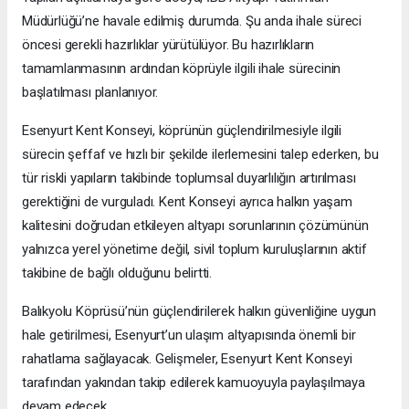
Müdürlüğü’ne havale edilmiş durumda. Şu anda ihale süreci
öncesi gerekli hazırlıklar yürütülüyor. Bu hazırlıkların
tamamlanmasının ardından köprüyle ilgili ihale sürecinin
başlatılması planlanıyor.
Esenyurt Kent Konseyi, köprünün güçlendirilmesiyle ilgili
sürecin şeffaf ve hızlı bir şekilde ilerlemesini talep ederken, bu
tür riskli yapıların takibinde toplumsal duyarlılığın artırılması
gerektiğini de vurguladı. Kent Konseyi ayrıca halkın yaşam
kalitesini doğrudan etkileyen altyapı sorunlarının çözümünün
yalnızca yerel yönetime değil, sivil toplum kuruluşlarının aktif
takibine de bağlı olduğunu belirtti.
Balıkyolu Köprüsü’nün güçlendirilerek halkın güvenliğine uygun
hale getirilmesi, Esenyurt’un ulaşım altyapısında önemli bir
rahatlama sağlayacak. Gelişmeler, Esenyurt Kent Konseyi
tarafından yakından takip edilerek kamuoyuyla paylaşılmaya
devam edecek.