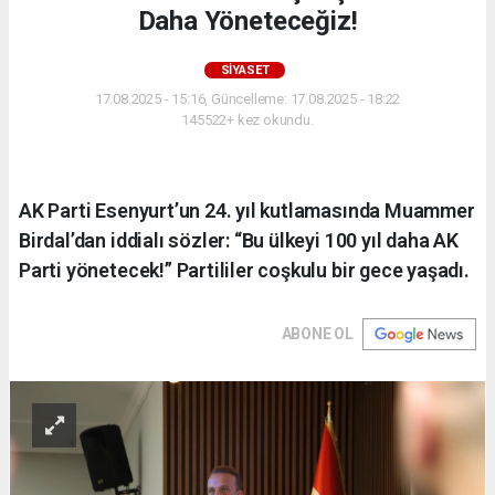
Daha Yöneteceğiz!
SIYASET
17.08.2025 - 15:16, Güncelleme: 17.08.2025 - 18:22
145522+ kez okundu.
AK Parti Esenyurt’un 24. yıl kutlamasında Muammer
Birdal’dan iddialı sözler: “Bu ülkeyi 100 yıl daha AK
Parti yönetecek!” Partililer coşkulu bir gece yaşadı.
ABONE OL