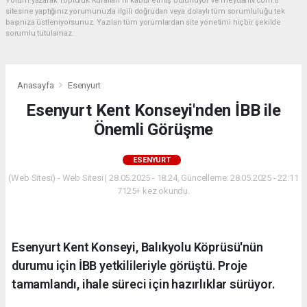
Yorum yazarak Topluluk Kuralları’nı kabul etmiş bulunuyor ve meydantv.com.tr
sitesine yaptığınız yorumunuzla ilgili doğrudan veya dolaylı tüm sorumluluğu tek
başınıza üstleniyorsunuz. Yazılan tüm yorumlardan site yönetimi hiçbir şekilde
sorumlu tutulamaz.
Anasayfa
Esenyurt
Esenyurt Kent Konseyi'nden İBB ile
Önemli Görüşme
ESENYURT
(Web Sitesi) - Web Sitesi | 28.05.2025 - 18:24, Güncelleme: 28.05.2025 - 22:11
7125+ kez okundu.
Esenyurt Kent Konseyi, Balıkyolu Köprüsü'nün
durumu için İBB yetkilileriyle görüştü. Proje
tamamlandı, ihale süreci için hazırlıklar sürüyor.