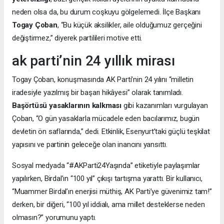
neden olsa da, bu durum coşkuyu gölgelemedi. İlçe Başkanı
Togay Çoban
, “Bu küçük aksilikler, aile olduğumuz gerçeğini
değiştirmez,” diyerek partilileri motive etti.
ak parti’nin 24 yıllık mirası
Togay Çoban, konuşmasında AK Parti’nin 24 yılını “milletin
iradesiyle yazılmış bir başarı hikâyesi” olarak tanımladı.
Başörtüsü yasaklarının kalkması
gibi kazanımları vurgulayan
Çoban, “O gün yasaklarla mücadele eden bacılarımız, bugün
devletin ön saflarında,” dedi. Etkinlik, Esenyurt’taki güçlü teşkilat
yapısını ve partinin geleceğe olan inancını yansıttı.
Sosyal medyada “#AKParti24Yaşında” etiketiyle paylaşımlar
yapılırken, Birdal’ın “100 yıl” çıkışı tartışma yarattı. Bir kullanıcı,
“Muammer Birdal’ın enerjisi müthiş, AK Parti’ye güvenimiz tam!”
derken, bir diğeri, “100 yıl iddialı, ama millet desteklerse neden
olmasın?” yorumunu yaptı.