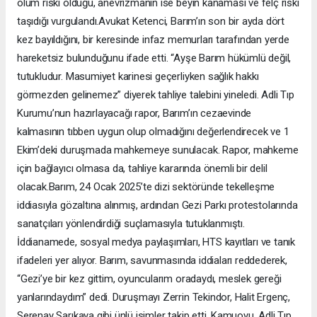
ölüm riski olduğu, anevrizmanın ise beyin kanaması ve felç riski
taşıdığı vurgulandı.Avukat Ketenci, Barım’ın son bir ayda dört
kez bayıldığını, bir keresinde infaz memurları tarafından yerde
hareketsiz bulunduğunu ifade etti. “Ayşe Barım hükümlü değil,
tutukludur. Masumiyet karinesi geçerliyken sağlık hakkı
görmezden gelinemez” diyerek tahliye talebini yineledi. Adli Tıp
Kurumu’nun hazırlayacağı rapor, Barım’ın cezaevinde
kalmasının tıbben uygun olup olmadığını değerlendirecek ve 1
Ekim’deki duruşmada mahkemeye sunulacak. Rapor, mahkeme
için bağlayıcı olmasa da, tahliye kararında önemli bir delil
olacak.Barım, 24 Ocak 2025’te dizi sektöründe tekelleşme
iddiasıyla gözaltına alınmış, ardından Gezi Parkı protestolarında
sanatçıları yönlendirdiği suçlamasıyla tutuklanmıştı.
İddianamede, sosyal medya paylaşımları, HTS kayıtları ve tanık
ifadeleri yer alıyor. Barım, savunmasında iddiaları reddederek,
“Gezi’ye bir kez gittim, oyuncularım oradaydı, meslek gereği
yanlarındaydım” dedi. Duruşmayı Zerrin Tekindor, Halit Ergenç,
Serenay Sarıkaya gibi ünlü isimler takip etti. Kamuoyu, Adli Tıp