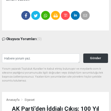
Okuyucu Yorumları
(0)
Gönder
Yorum yazarak Topluluk Kuralları’nı kabul etmiş bulunuyor ve meydantv.com.tr
sitesine yaptığınız yorumunuzla ilgili doğrudan veya dolaylı tüm sorumluluğu tek
başınıza üstleniyorsunuz. Yazılan tüm yorumlardan site yönetimi hiçbir şekilde
sorumlu tutulamaz.
Anasayfa
Siyaset
AK Parti’den İddialı Çıkış: 100 Yıl