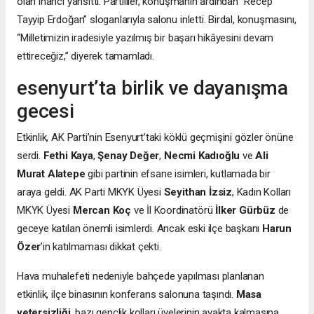
olan inancı yansıttı. Partililer, konuşmanın ardından “Recep
Tayyip Erdoğan” sloganlarıyla salonu inletti. Birdal, konuşmasını,
“Milletimizin iradesiyle yazılmış bir başarı hikâyesini devam
ettireceğiz,” diyerek tamamladı.
esenyurt’ta birlik ve dayanışma
gecesi
Etkinlik, AK Parti’nin Esenyurt’taki köklü geçmişini gözler önüne
serdi.
Fethi Kaya
,
Şenay Değer
,
Necmi Kadıoğlu
ve
Ali
Murat Alatepe
gibi partinin efsane isimleri, kutlamada bir
araya geldi. AK Parti MKYK Üyesi
Seyithan İzsiz
, Kadın Kolları
MKYK Üyesi
Mercan Koç
ve İl Koordinatörü
İlker Gürbüz
de
geceye katılan önemli isimlerdi. Ancak eski ilçe başkanı
Harun
Özer
’in katılmaması dikkat çekti.
Hava muhalefeti nedeniyle bahçede yapılması planlanan
etkinlik, ilçe binasının konferans salonuna taşındı.
Masa
yetersizliği
, bazı gençlik kolları üyelerinin ayakta kalmasına