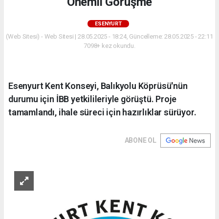
Önemli Görüşme
ESENYURT
(Web Sitesi) - Web Sitesi | 28.05.2025 - 18:24, Güncelleme: 28.05.2025 - 22:11
7098+ kez okundu.
Esenyurt Kent Konseyi, Balıkyolu Köprüsü'nün
durumu için İBB yetkilileriyle görüştü. Proje
tamamlandı, ihale süreci için hazırlıklar sürüyor.
ABONE OL