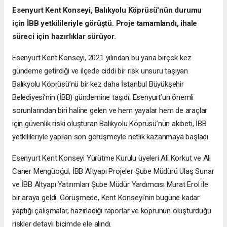
Esenyurt Kent Konseyi, Balıkyolu Köprüsü'nün durumu
için İBB yetkilileriyle görüştü. Proje tamamlandı, ihale
süreci için hazırlıklar sürüyor.
Esenyurt Kent Konseyi, 2021 yılından bu yana birçok kez
gündeme getirdiği ve ilçede ciddi bir risk unsuru taşıyan
Balıkyolu Köprüsü’nü bir kez daha İstanbul Büyükşehir
Belediyesi’nin (İBB) gündemine taşıdı. Esenyurt’un önemli
sorunlarından biri haline gelen ve hem yayalar hem de araçlar
için güvenlik riski oluşturan Balıkyolu Köprüsü’nün akıbeti, İBB
yetkilileriyle yapılan son görüşmeyle netlik kazanmaya başladı.
Esenyurt Kent Konseyi Yürütme Kurulu üyeleri Ali Korkut ve Ali
Caner Mengüoğul, İBB Altyapı Projeler Şube Müdürü Ulaş Sunar
ve İBB Altyapı Yatırımları Şube Müdür Yardımcısı Murat Erol ile
bir araya geldi. Görüşmede, Kent Konseyi'nin bugüne kadar
yaptığı çalışmalar, hazırladığı raporlar ve köprünün oluşturduğu
riskler detaylı biçimde ele alındı.