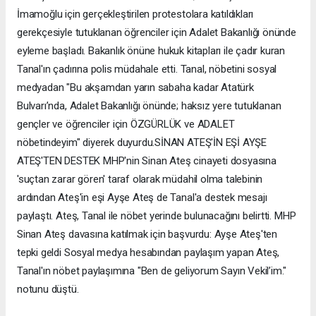
İmamoğlu için gerçekleştirilen protestolara katıldıkları
gerekçesiyle tutuklanan öğrenciler için Adalet Bakanlığı önünde
eyleme başladı. Bakanlık önüne hukuk kitapları ile çadır kuran
Tanal'ın çadırına polis müdahale etti. Tanal, nöbetini sosyal
medyadan "Bu akşamdan yarın sabaha kadar Atatürk
Bulvarı’nda, Adalet Bakanlığı önünde; haksız yere tutuklanan
gençler ve öğrenciler için ÖZGÜRLÜK ve ADALET
nöbetindeyim" diyerek duyurdu.SİNAN ATEŞ'İN EŞİ AYŞE
ATEŞ'TEN DESTEK MHP'nin Sinan Ateş cinayeti dosyasına
'suçtan zarar gören' taraf olarak müdahil olma talebinin
ardından Ateş'in eşi Ayşe Ateş de Tanal'a destek mesajı
paylaştı. Ateş, Tanal ile nöbet yerinde bulunacağını belirtti. MHP
Sinan Ateş davasına katılmak için başvurdu: Ayşe Ateş'ten
tepki geldi Sosyal medya hesabından paylaşım yapan Ateş,
Tanal'ın nöbet paylaşımına "Ben de geliyorum Sayın Vekil’im."
notunu düştü.