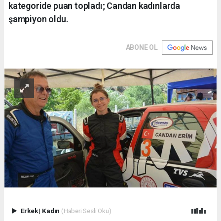
kategoride puan topladı; Candan kadınlarda
şampiyon oldu.
ABONE OL
Erkek
|
Kadın
(Haberi Sesli Oku)