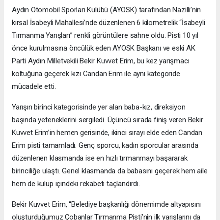
Aydın Otomobil Sporları Kulübü (AYOSK) tarafından Nazilli’nin
kırsal İsabeyli Mahallesi’nde düzenlenen 6 kilometrelik “İsabeyli
Tırmanma Yarışları” renkli görüntülere sahne oldu. Pisti 10 yıl
önce kurulmasına öncülük eden AYOSK Başkanı ve eski AK
Parti Aydın Milletvekili Bekir Kuvvet Erim, bu kez yarışmacı
koltuğuna geçerek kızı Candan Erim ile aynı kategoride
mücadele etti.
Yarışın birinci kategorisinde yer alan baba-kız, direksiyon
başında yeteneklerini sergiledi. Üçüncü sırada finiş veren Bekir
Kuvvet Erim’in hemen gerisinde, ikinci sırayı elde eden Candan
Erim pisti tamamladı. Genç sporcu, kadın sporcular arasında
düzenlenen klasmanda ise en hızlı tırmanmayı başararak
birinciliğe ulaştı. Genel klasmanda da babasını geçerek hem aile
hem de kulüp içindeki rekabeti taçlandırdı.
Bekir Kuvvet Erim, “Belediye başkanlığı dönemimde altyapısını
oluşturduğumuz Çobanlar Tırmanma Pisti’nin ilk yarışlarını da