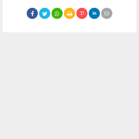
Okuyucu Yorumları
(0)
Gönder
Yorum yazarak Topluluk Kuralları’nı kabul etmiş bulunuyor ve meydantv.com.tr
sitesine yaptığınız yorumunuzla ilgili doğrudan veya dolaylı tüm sorumluluğu tek
başınıza üstleniyorsunuz. Yazılan tüm yorumlardan site yönetimi hiçbir şekilde
sorumlu tutulamaz.
haber paketi
haber scripti
haber yazılımı
Tüm hakları saklı tutulmaktadır.Copyright 2026©