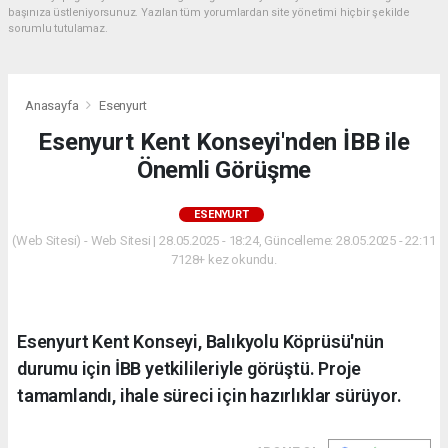
başınıza üstleniyorsunuz. Yazılan tüm yorumlardan site yönetimi hiçbir şekilde
sorumlu tutulamaz.
Anasayfa
Esenyurt
Esenyurt Kent Konseyi'nden İBB ile
Önemli Görüşme
ESENYURT
(Web Sitesi) - Web Sitesi | 28.05.2025 - 18:24, Güncelleme: 28.05.2025 - 22:11
7128+ kez okundu.
Esenyurt Kent Konseyi, Balıkyolu Köprüsü'nün
durumu için İBB yetkilileriyle görüştü. Proje
tamamlandı, ihale süreci için hazırlıklar sürüyor.