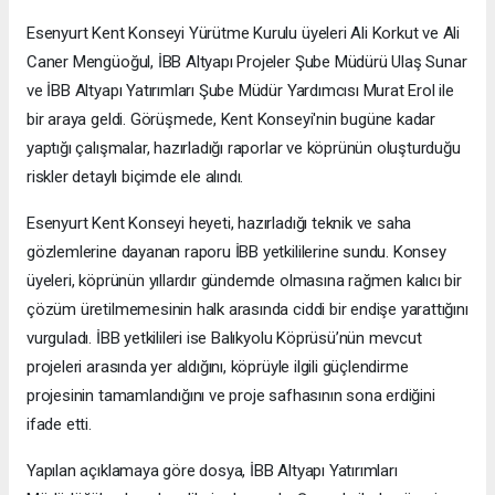
Esenyurt Kent Konseyi Yürütme Kurulu üyeleri Ali Korkut ve Ali
Caner Mengüoğul, İBB Altyapı Projeler Şube Müdürü Ulaş Sunar
ve İBB Altyapı Yatırımları Şube Müdür Yardımcısı Murat Erol ile
bir araya geldi. Görüşmede, Kent Konseyi'nin bugüne kadar
yaptığı çalışmalar, hazırladığı raporlar ve köprünün oluşturduğu
riskler detaylı biçimde ele alındı.
Esenyurt Kent Konseyi heyeti, hazırladığı teknik ve saha
gözlemlerine dayanan raporu İBB yetkililerine sundu. Konsey
üyeleri, köprünün yıllardır gündemde olmasına rağmen kalıcı bir
çözüm üretilmemesinin halk arasında ciddi bir endişe yarattığını
vurguladı. İBB yetkilileri ise Balıkyolu Köprüsü’nün mevcut
projeleri arasında yer aldığını, köprüyle ilgili güçlendirme
projesinin tamamlandığını ve proje safhasının sona erdiğini
ifade etti.
Yapılan açıklamaya göre dosya, İBB Altyapı Yatırımları