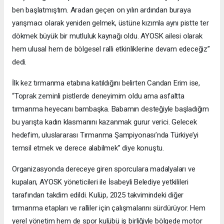
ben başlatmıştım. Aradan geçen on yılın ardından buraya
yarışmacı olarak yeniden gelmek, üstüne kızımla aynı pistte ter
dökmek büyük bir mutluluk kaynağı oldu. AYOSK ailesi olarak
hem ulusal hem de bölgesel ralli etkinliklerine devam edeceğiz”
dedi.
İlk kez tırmanma etabına katıldığını belirten Candan Erim ise,
“Toprak zeminli pistlerde deneyimim oldu ama asfaltta
tırmanma heyecanı bambaşka. Babamın desteğiyle başladığım
bu yarışta kadın klasmanını kazanmak gurur verici. Gelecek
hedefim, uluslararası Tırmanma Şampiyonası’nda Türkiye’yi
temsil etmek ve derece alabilmek” diye konuştu.
Organizasyonda dereceye giren sporculara madalyaları ve
kupaları, AYOSK yöneticileri ile İsabeyli Belediye yetkilileri
tarafından takdim edildi. Kulüp, 2025 takvimindeki diğer
tırmanma etapları ve ralliler için çalışmalarını sürdürüyor. Hem
yerel yönetim hem de spor kulübü iş birliğiyle bölgede motor