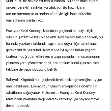
Müdürlüğü’ne havale edilmiş durumda. Şu anda ihale süreci
öncesi gerekli hazırlıklar yürütülüyor. Bu hazırlıkların
tamamlanmasının ardından köprüyle ilgili ihale sürecinin
başlatılması planlanıyor.
Esenyurt Kent Konseyi, köprünün güçlendirilmesiyle ilgili
sürecin şeffaf ve hızlı bir şekilde ilerlemesini talep ederken, bu
tür riskli yapıların takibinde toplumsal duyarlılığın artırılması
gerektiğini de vurguladı. Kent Konseyi ayrıca halkın yaşam
kalitesini doğrudan etkileyen altyapı sorunlarının çözümünün
yalnızca yerel yönetime değil, sivil toplum kuruluşlarının aktif
takibine de bağlı olduğunu belirtti.
Balıkyolu Köprüsü’nün güçlendirilerek halkın güvenliğine uygun
hale getirilmesi, Esenyurt’un ulaşım altyapısında önemli bir
rahatlama sağlayacak. Gelişmeler, Esenyurt Kent Konseyi
tarafından yakından takip edilerek kamuoyuyla paylaşılmaya
devam edecek.