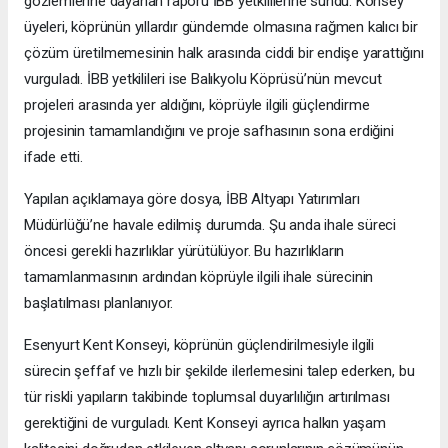
gözlemlerine dayanan raporu İBB yetkililerine sundu. Konsey
üyeleri, köprünün yıllardır gündemde olmasına rağmen kalıcı bir
çözüm üretilmemesinin halk arasında ciddi bir endişe yarattığını
vurguladı. İBB yetkilileri ise Balıkyolu Köprüsü’nün mevcut
projeleri arasında yer aldığını, köprüyle ilgili güçlendirme
projesinin tamamlandığını ve proje safhasının sona erdiğini
ifade etti.
Yapılan açıklamaya göre dosya, İBB Altyapı Yatırımları
Müdürlüğü’ne havale edilmiş durumda. Şu anda ihale süreci
öncesi gerekli hazırlıklar yürütülüyor. Bu hazırlıkların
tamamlanmasının ardından köprüyle ilgili ihale sürecinin
başlatılması planlanıyor.
Esenyurt Kent Konseyi, köprünün güçlendirilmesiyle ilgili
sürecin şeffaf ve hızlı bir şekilde ilerlemesini talep ederken, bu
tür riskli yapıların takibinde toplumsal duyarlılığın artırılması
gerektiğini de vurguladı. Kent Konseyi ayrıca halkın yaşam