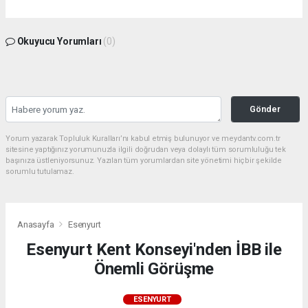
Okuyucu Yorumları
(0)
Gönder
Yorum yazarak Topluluk Kuralları’nı kabul etmiş bulunuyor ve meydantv.com.tr
sitesine yaptığınız yorumunuzla ilgili doğrudan veya dolaylı tüm sorumluluğu tek
başınıza üstleniyorsunuz. Yazılan tüm yorumlardan site yönetimi hiçbir şekilde
sorumlu tutulamaz.
Anasayfa
Esenyurt
Esenyurt Kent Konseyi'nden İBB ile
Önemli Görüşme
ESENYURT