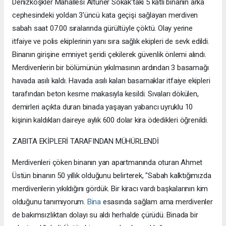
Denizköşkler Mahallesi Altuner Sokak'taki 5 katlı binanın arka
cephesindeki yoldan 3'üncü kata geçişi sağlayan merdiven
sabah saat 07.00 sıralarında gürültüyle çöktü. Olay yerine
itfaiye ve polis ekiplerinin yanı sıra sağlık ekipleri de sevk edildi.
Binanın girişine emniyet şeridi çekilerek güvenlik önlemi alındı.
Merdivenlerin bir bölümünün yıkılmasının ardından 3 basamağı
havada asılı kaldı. Havada asılı kalan basamaklar itfaiye ekipleri
tarafından beton kesme makasıyla kesildi. Sıvaları dökülen,
demirleri açıkta duran binada yaşayan yabancı uyruklu 10
kişinin kaldıkları daireye aylık 600 dolar kira ödedikleri öğrenildi.
ZABITA EKİPLERİ TARAFINDAN MÜHÜRLENDİ
Merdivenleri çöken binanın yan apartmanında oturan Ahmet
Üstün binanın 50 yıllık olduğunu belirterek, "Sabah kalktığımızda
merdivenlerin yıkıldığını gördük. Bir kiracı vardı başkalarının kim
olduğunu tanımıyorum.
Bina
esasında sağlam ama merdivenler
de bakımsızlıktan dolayı su aldı herhalde çürüdü. Binada bir