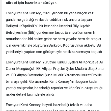
süreci için hazırlıklar sürüyor.
Esenyurt Kent Konseyi, 2021 yılından bu yana birçok kez
gündeme getirdiği ve ilçede ciddi bir risk unsuru taşıyan
Balıkyolu Köprüsü’nü bir kez daha İstanbul Büyükşehir
Belediyesi’nin (İBB) gündemine taşıdı. Esenyurt’un önemli
sorunlarından biri haline gelen ve hem yayalar hem de araçlar
için güvenlik riski oluşturan Balıkyolu Köprüsü’nün akıbeti, İBB
yetkilileriyle yapılan son görüşmeyle netlik kazanmaya başladı.
Esenyurt Kent Konseyi Yürütme Kurulu üyeleri Ali Korkut ve Ali
Caner Mengüoğul, İBB Altyapı Projeler Şube Müdürü Ulaş Sunar
ve İBB Altyapı Yatırımları Şube Müdür Yardımcısı Murat Erol ile
bir araya geldi. Görüşmede, Kent Konseyi'nin bugüne kadar
yaptığı çalışmalar, hazırladığı raporlar ve köprünün oluşturduğu
riskler detaylı biçimde ele alındı.
Esenyurt Kent Konseyi heyeti, hazırladığı teknik ve saha