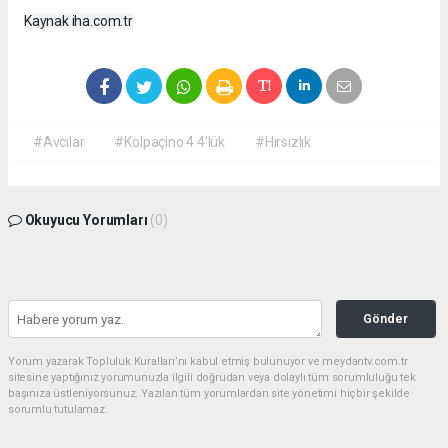
Kaynak iha.com.tr
#Avcılar
#Kolpaçino 4 4'lük
#Hırsızlık
Okuyucu Yorumları
(0)
Gönder
Yorum yazarak Topluluk Kuralları’nı kabul etmiş bulunuyor ve meydantv.com.tr
sitesine yaptığınız yorumunuzla ilgili doğrudan veya dolaylı tüm sorumluluğu tek
başınıza üstleniyorsunuz. Yazılan tüm yorumlardan site yönetimi hiçbir şekilde
sorumlu tutulamaz.