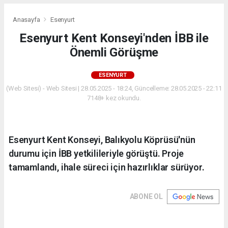
Anasayfa
Esenyurt
Esenyurt Kent Konseyi'nden İBB ile
Önemli Görüşme
ESENYURT
(Web Sitesi) - Web Sitesi | 28.05.2025 - 18:24, Güncelleme: 28.05.2025 - 22:11
7148+ kez okundu.
Esenyurt Kent Konseyi, Balıkyolu Köprüsü'nün
durumu için İBB yetkilileriyle görüştü. Proje
tamamlandı, ihale süreci için hazırlıklar sürüyor.
ABONE OL