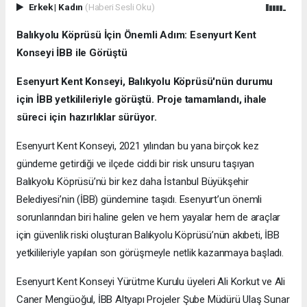
Erkek
|
Kadın
(Haberi Sesli Oku)
Balıkyolu Köprüsü İçin Önemli Adım: Esenyurt Kent
Konseyi İBB ile Görüştü
Esenyurt Kent Konseyi, Balıkyolu Köprüsü'nün durumu
için İBB yetkilileriyle görüştü. Proje tamamlandı, ihale
süreci için hazırlıklar sürüyor.
Esenyurt Kent Konseyi, 2021 yılından bu yana birçok kez
gündeme getirdiği ve ilçede ciddi bir risk unsuru taşıyan
Balıkyolu Köprüsü’nü bir kez daha İstanbul Büyükşehir
Belediyesi’nin (İBB) gündemine taşıdı. Esenyurt’un önemli
sorunlarından biri haline gelen ve hem yayalar hem de araçlar
için güvenlik riski oluşturan Balıkyolu Köprüsü’nün akıbeti, İBB
yetkilileriyle yapılan son görüşmeyle netlik kazanmaya başladı.
Esenyurt Kent Konseyi Yürütme Kurulu üyeleri Ali Korkut ve Ali
Caner Mengüoğul, İBB Altyapı Projeler Şube Müdürü Ulaş Sunar