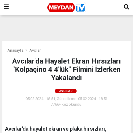
Anasayfa
Avcılar
Avcılar'da Hayalet Ekran Hırsızları
"Kolpaçino 4 4'lük" Filmini İzlerken
Yakalandı
AVCILAR
05.02.2024 - 18:51, Güncelleme: 05.02.2024 - 18:51
7766+ kez okundu.
Avcılar'da hayalet ekran ve plaka hırsızları,