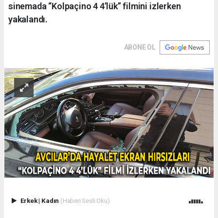
sinemada “Kolpaçino 4 4’lük” filmini izlerken
yakalandı.
ABONE OL
Erkek
|
Kadın
(Haberi Sesli Oku)