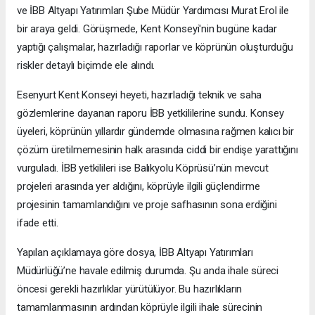
ve İBB Altyapı Yatırımları Şube Müdür Yardımcısı Murat Erol ile
bir araya geldi. Görüşmede, Kent Konseyi'nin bugüne kadar
yaptığı çalışmalar, hazırladığı raporlar ve köprünün oluşturduğu
riskler detaylı biçimde ele alındı.
Esenyurt Kent Konseyi heyeti, hazırladığı teknik ve saha
gözlemlerine dayanan raporu İBB yetkililerine sundu. Konsey
üyeleri, köprünün yıllardır gündemde olmasına rağmen kalıcı bir
çözüm üretilmemesinin halk arasında ciddi bir endişe yarattığını
vurguladı. İBB yetkilileri ise Balıkyolu Köprüsü’nün mevcut
projeleri arasında yer aldığını, köprüyle ilgili güçlendirme
projesinin tamamlandığını ve proje safhasının sona erdiğini
ifade etti.
Yapılan açıklamaya göre dosya, İBB Altyapı Yatırımları
Müdürlüğü’ne havale edilmiş durumda. Şu anda ihale süreci
öncesi gerekli hazırlıklar yürütülüyor. Bu hazırlıkların
tamamlanmasının ardından köprüyle ilgili ihale sürecinin