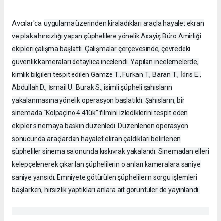
Avcılar'da
uygulama üzerinden kiraladıkları araçla hayalet ekran
ve plaka hırsızlığı yapan şüphelilere yönelik Asayiş Büro Amirliği
ekipleri çalışma başlattı. Çalışmalar çerçevesinde, çevredeki
güvenlik kameraları detaylıca incelendi. Yapılan incelemelerde,
kimlik bilgileri tespit edilen Gamze T., Furkan T., Baran T., İdris E.,
Abdullah D., İsmail U., Burak S., isimli şüpheli şahısların
yakalanmasına yönelik operasyon başlatıldı. Şahısların, bir
sinemada “Kolpaçino 4 4’lük” filmini izlediklerini tespit eden
ekipler sinemaya baskın düzenledi. Düzenlenen operasyon
sonucunda araçlardan hayalet ekran çaldıkları belirlenen
şüpheliler sinema salonunda kıskıvrak yakalandı. Sinemadan elleri
kelepçelenerek çıkarılan şüphelilerin o anları kameralara saniye
saniye yansıdı. Emniyete götürülen şüphelilerin sorgu işlemleri
başlarken, hırsızlık yaptıkları anlara ait görüntüler de yayınlandı.