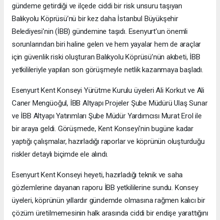
gündeme getirdiği ve ilçede ciddi bir risk unsuru taşıyan
Balıkyolu Köprüsü’nü bir kez daha İstanbul Büyükşehir
Belediyesi’nin (İBB) gündemine taşıdı. Esenyurt’un önemli
sorunlarından biri haline gelen ve hem yayalar hem de araçlar
için güvenlik riski oluşturan Balıkyolu Köprüsü’nün akıbeti, İBB
yetkilileriyle yapılan son görüşmeyle netlik kazanmaya başladı.
Esenyurt Kent Konseyi Yürütme Kurulu üyeleri Ali Korkut ve Ali
Caner Mengüoğul, İBB Altyapı Projeler Şube Müdürü Ulaş Sunar
ve İBB Altyapı Yatırımları Şube Müdür Yardımcısı Murat Erol ile
bir araya geldi. Görüşmede, Kent Konseyi'nin bugüne kadar
yaptığı çalışmalar, hazırladığı raporlar ve köprünün oluşturduğu
riskler detaylı biçimde ele alındı.
Esenyurt Kent Konseyi heyeti, hazırladığı teknik ve saha
gözlemlerine dayanan raporu İBB yetkililerine sundu. Konsey
üyeleri, köprünün yıllardır gündemde olmasına rağmen kalıcı bir
çözüm üretilmemesinin halk arasında ciddi bir endişe yarattığını