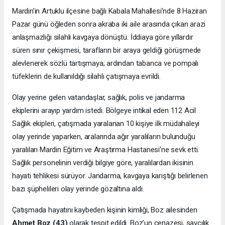
Mardin’in Artuklu ilçesine bağlı Kabala Mahallesi’nde 8 Haziran
Pazar günü öğleden sonra akraba iki aile arasında çıkan arazi
anlaşmazlığı silahlı kavgaya dönüştü. İddiaya göre yıllardır
süren sınır çekişmesi, tarafların bir araya geldiği görüşmede
alevlenerek sözlü tartışmaya; ardından tabanca ve pompalı
tüfeklerin de kullanıldığı silahlı çatışmaya evrildi.
Olay yerine gelen vatandaşlar, sağlık, polis ve jandarma
ekiplerini arayıp yardım istedi. Bölgeye intikal eden 112 Acil
Sağlık ekipleri, çatışmada yaralanan 10 kişiye ilk müdahaleyi
olay yerinde yaparken, aralarında ağır yaralıların bulunduğu
yaralıları Mardin Eğitim ve Araştırma Hastanesi’ne sevk etti.
Sağlık personelinin verdiği bilgiye göre, yaralılardan ikisinin
hayati tehlikesi sürüyor. Jandarma, kavgaya karıştığı belirlenen
bazı şüphelileri olay yerinde gözaltına aldı.
Çatışmada hayatını kaybeden kişinin kimliği, Boz ailesinden
Ahmet Boz (43)
olarak tespit edildi. Boz’un cenazesi, savcılık