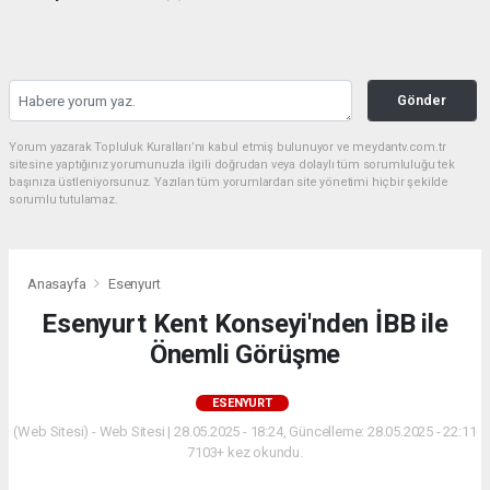
Gönder
Yorum yazarak Topluluk Kuralları’nı kabul etmiş bulunuyor ve meydantv.com.tr
sitesine yaptığınız yorumunuzla ilgili doğrudan veya dolaylı tüm sorumluluğu tek
başınıza üstleniyorsunuz. Yazılan tüm yorumlardan site yönetimi hiçbir şekilde
sorumlu tutulamaz.
Anasayfa
Esenyurt
Esenyurt Kent Konseyi'nden İBB ile
Önemli Görüşme
ESENYURT
(Web Sitesi) - Web Sitesi | 28.05.2025 - 18:24, Güncelleme: 28.05.2025 - 22:11
7103+ kez okundu.