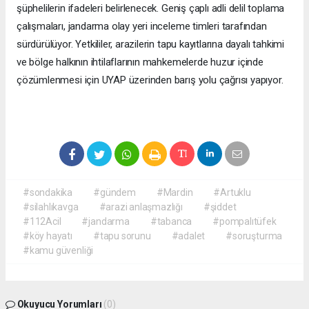
şüphelilerin ifadeleri belirlenecek. Geniş çaplı adli delil toplama
çalışmaları, jandarma olay yeri inceleme timleri tarafından
sürdürülüyor. Yetkililer, arazilerin tapu kayıtlarına dayalı tahkimi
ve bölge halkının ihtilaflarının mahkemelerde huzur içinde
çözümlenmesi için UYAP üzerinden barış yolu çağrısı yapıyor.
#sondakika
#gündem
#Mardin
#Artuklu
#silahlıkavga
#arazi anlaşmazlığı
#şiddet
#112Acil
#jandarma
#tabanca
#pompalıtüfek
#köy hayatı
#tapu sorunu
#adalet
#soruşturma
#kamu güvenliği
Okuyucu Yorumları
(0)