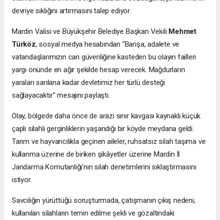
devriye sıklığını artırmasını talep ediyor.
Mardin Valisi ve Büyükşehir Belediye Başkan Vekili
Mehmet
Türköz
, sosyal medya hesabından “Barışa, adalete ve
vatandaşlarımızın can güvenliğine kasteden bu olayın failleri
yargı önünde en ağır şekilde hesap verecek. Mağdurların
yaraları sarılana kadar devletimiz her türlü desteği
sağlayacaktır” mesajını paylaştı.
Olay, bölgede daha önce de arazi sınır kavgası kaynaklı küçük
çaplı silahlı gerginliklerin yaşandığı bir köyde meydana geldi.
Tarım ve hayvancılıkla geçinen aileler, ruhsatsız silah taşıma ve
kullanma üzerine de biriken şikâyetler üzerine Mardin İl
Jandarma Komutanlığı’nın silah denetimlerini sıklaştırmasını
istiyor.
Savcılığın yürüttüğü soruşturmada, çatışmanın çıkış nedeni,
kullanılan silahların temin edilme şekli ve gözaltındaki