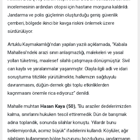
incelemesinin ardından otopsi için hastane morguna kaldırıldı.
Jandarma ve polis güçlerinin oluşturduğu geniş güvenlik
çemberi, bölgede ikinci bir kavga riskini önlemek üzere
sürdürülüyor.
Artuklu Kaymakamlığı’ndan yapılan yazılı açıklamada, “Kabala
Mahallesi’ndeki arazi sınırı anlaşmazlığı, malekeleri ve yasal
yolları tüketmiş, maalesef silahlı çatışmaya dönüşmüştür. Sivil
can kaybı ve yaralanmalar yaşanmıştır. Olayla ilgili adli ve idari
soruşturma titizlikle yürütülmekte; halkımızın sağduyulu
davranmasını, düğün-dernek gibi toplu etkinliklerden
kaçınmasını önemle rica ediyoruz” denildi.
Mahalle muhtarı
Hasan Kaya (50)
, “Bu araziler dedelerimizden
kalma, sınırlarını hukuken tescil ettiremedik. Dün de barışmak
adına toplandık, sonunda silahlar konuştu. Yıllardır bunu
beklemiyorduk, acımız büyük” ifadelerini kullandı. Köylüler, ağır
silahların kullanımının bölge huzurunu bozduğunu, jandarmanın