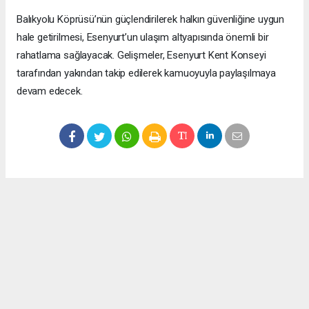
Balıkyolu Köprüsü’nün güçlendirilerek halkın güvenliğine uygun
hale getirilmesi, Esenyurt’un ulaşım altyapısında önemli bir
rahatlama sağlayacak. Gelişmeler, Esenyurt Kent Konseyi
tarafından yakından takip edilerek kamuoyuyla paylaşılmaya
devam edecek.
Okuyucu Yorumları
(0)
Gönder
Yorum yazarak Topluluk Kuralları’nı kabul etmiş bulunuyor ve meydantv.com.tr
sitesine yaptığınız yorumunuzla ilgili doğrudan veya dolaylı tüm sorumluluğu tek
başınıza üstleniyorsunuz. Yazılan tüm yorumlardan site yönetimi hiçbir şekilde