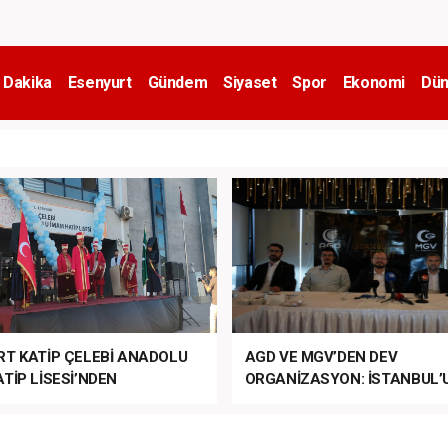
 Dakika
Esenyurt
Gündem
Siyaset
Spor
Ekonomi
Dün
RT KATİP ÇELEBİ ANADOLU
AGD VE MGV’DEN DEV
TİP LİSESİ’NDEN
ORGANİZASYON: İSTANBUL’
ANLI MUHTEŞEM
FETHİ’NİN 573. YILI COŞKUY
ET TÖRENİ!
KUTLANACAK!