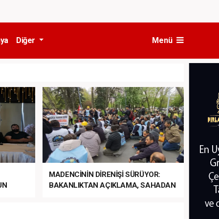
ya
Diğer
Menü
MADENCİNİN DİRENİŞİ SÜRÜYOR:
UN
BAKANLIKTAN AÇIKLAMA, SAHADAN
LA
MÜDAHALE HABERİ GELDİ!