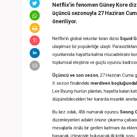
Netflix’in fenomen Güney Kore diz
üçüncü sezonuyla 27 Haziran Cuma gü
öneriliyor.
Netflix’in global rekorlar kıran dizisi
Squid 
ulaşılmaz bir popülerliğe ulaştı. Parasızlık
oyunlarında hayatta kalma mücadelesini konu a
toplumsal eleştirisi ve güçlü oyuncu kadrosuyl
Üçüncü ve son sezon
, 27 Haziran Cuma g
II. sezon finalindeki
merdiven boşluğundaki
Lee Byung-hun’un planları, hayatta kalan kat
düşünebilecekleri her kararda insanlık sınırla
Bu kez odak, 456 numaralı oyuncu
Seong G
düzenleyenleri adalet önüne çıkarma çabasınd
mesajlarla örülü bir gerilim katmanı da ekl
basacak, izleyiciyle buluşacak ilk kritik soru.