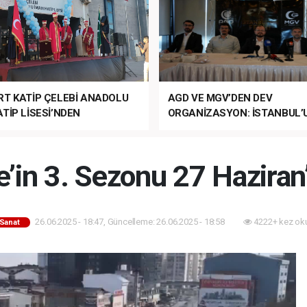
RT KATİP ÇELEBİ ANADOLU
AGD VE MGV’DEN DEV
TİP LİSESİ’NDEN
ORGANİZASYON: İSTANBUL’
ANLI MUHTEŞEM
FETHİ’NİN 573. YILI COŞKUY
ET TÖRENİ!
KUTLANACAK!
’in 3. Sezonu 27 Haziran’
26.06.2025 - 18:47, Güncelleme: 26.06.2025 - 18:58
4222+ kez ok
-Sanat