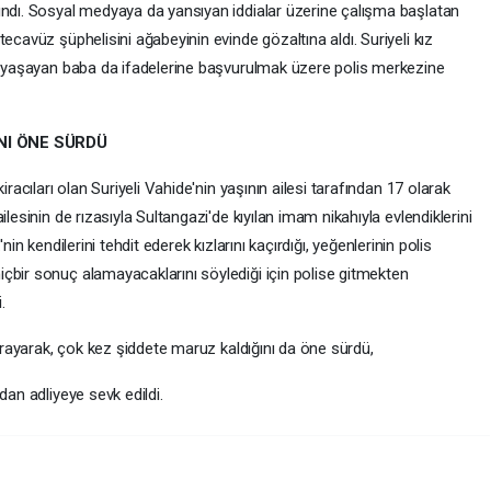
ındı. Sosyal medyaya da yansıyan iddialar üzerine çalışma başlatan
ecavüz şüphelisini ağabeyinin evinde gözaltına aldı. Suriyeli kız
rı yaşayan baba da ifadelerine başvurulmak üzere polis merkezine
INI ÖNE SÜRDÜ
iracıları olan Suriyeli Vahide'nin yaşının ailesi tarafından 17 olarak
lesinin de rızasıyla Sultangazi'de kıyılan imam nikahıyla evlendiklerini
Ç.'nin kendilerini tehdit ederek kızlarını kaçırdığı, yeğenlerinin polis
çbir sonuç alamayacaklarını söylediği için polise gitmekten
.
uğrayarak, çok kez şiddete maruz kaldığını da öne sürdü,
dan adliyeye sevk edildi.