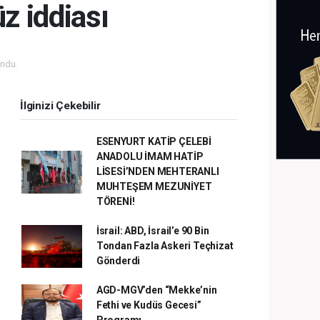
z iddiası
ndu.
İlginizi Çekebilir
ESENYURT KATİP ÇELEBİ
ANADOLU İMAM HATİP
LİSESİ’NDEN MEHTERANLI
MUHTEŞEM MEZUNİYET
TÖRENİ!
İsrail: ABD, İsrail’e 90 Bin
Tondan Fazla Askeri Teçhizat
Gönderdi
AGD-MGV’den “Mekke’nin
Fethi ve Kudüs Gecesi”