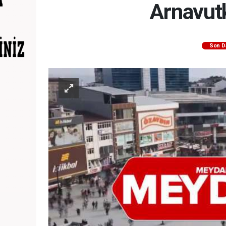
Arnavutk
Son D