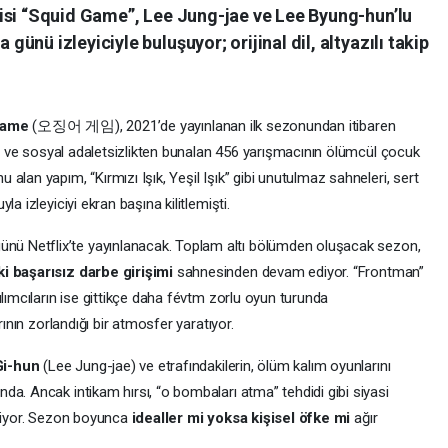
isi “Squid Game”, Lee Jung-jae ve Lee Byung-hun’lu
nü izleyiciyle buluşuyor; orijinal dil, altyazılı takip
Game
(오징어 게임), 2021’de yayınlanan ilk sezonundan itibaren
tan ve sosyal adaletsizlikten bunalan 456 yarışmacının ölümcül çocuk
lan yapım, “Kırmızı Işık, Yeşil Işık” gibi unutulmaz sahneleri, sert
a izleyiciyi ekran başına kilitlemişti.
ünü Netflix’te yayınlanacak. Toplam altı bölümden oluşacak sezon,
 başarısız darbe girişimi
sahnesinden devam ediyor. “Frontman”
ılımcıların ise gittikçe daha févtm zorlu oyun turunda
rının zorlandığı bir atmosfer yaratıyor.
i-hun
(Lee Jung-jae) ve etrafındakilerin, ölüm kalım oyunlarını
a. Ancak intikam hırsı, “o bombaları atma” tehdidi gibi siyasi
eniyor. Sezon boyunca
idealler mi yoksa kişisel öfke mi
ağır