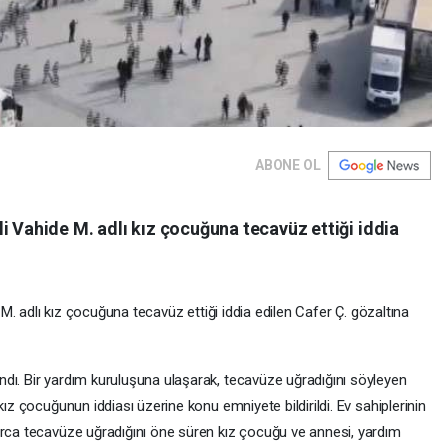
ABONE OL
i Vahide M. adlı kız çocuğuna tecavüz ettiği iddia
 M. adlı kız çocuğuna tecavüz ettiği iddia edilen Cafer Ç. gözaltına
dı. Bir yardım kuruluşuna ulaşarak, tecavüze uğradığını söyleyen
kız çocuğunun iddiası üzerine konu emniyete bildirildi. Ev sahiplerinin
arca tecavüze uğradığını öne süren kız çocuğu ve annesi, yardım