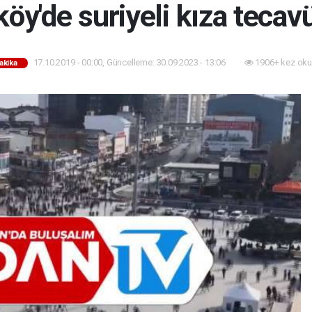
öy'de suriyeli kıza tecavü
17.10.2019 - 00:00, Güncelleme: 30.09.2023 - 13:06
1906+ kez oku
akika