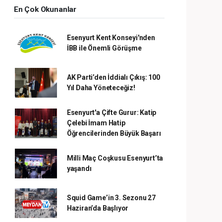
En Çok Okunanlar
Esenyurt Kent Konseyi'nden
İBB ile Önemli Görüşme
AK Parti’den İddialı Çıkış: 100
Yıl Daha Yöneteceğiz!
Esenyurt'a Çifte Gurur: Katip
Çelebi İmam Hatip
Öğrencilerinden Büyük Başarı
Milli Maç Coşkusu Esenyurt’ta
yaşandı
Squid Game’in 3. Sezonu 27
Haziran’da Başlıyor