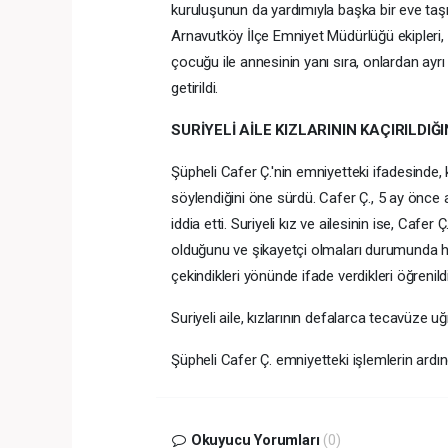
kuruluşunun da yardımıyla başka bir eve taş
Arnavutköy İlçe Emniyet Müdürlüğü ekipleri, t
çocuğu ile annesinin yanı sıra, onlardan ay
getirildi.
SURİYELİ AİLE KIZLARININ KAÇIRILDIĞ
Şüpheli Cafer Ç.'nin emniyetteki ifadesinde, k
söylendiğini öne sürdü. Cafer Ç., 5 ay önce ai
iddia etti. Suriyeli kız ve ailesinin ise, Cafer 
olduğunu ve şikayetçi olmaları durumunda hi
çekindikleri yönünde ifade verdikleri öğrenildi
Suriyeli aile, kızlarının defalarca tecavüze 
Şüpheli Cafer Ç. emniyetteki işlemlerin ardın
Okuyucu Yorumları
(0)