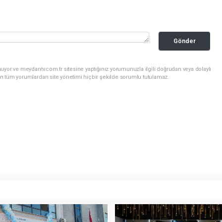
Gönder
uyor ve meydantv.com.tr sitesine yaptığınız yorumunuzla ilgili doğrudan veya dolaylı
n tüm yorumlardan site yönetimi hiçbir şekilde sorumlu tutulamaz.