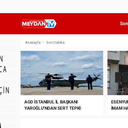
Son
Anasayfa
Son Dakika
AGD İSTANBUL İL BAŞKANI
ESENYU
YAROĞLU'NDAN SERT TEPKİ:
İMAM HA
“NATO’NUN ÜLKEMİZDE İŞİ NE?”
MEHTER
MEZUNİY