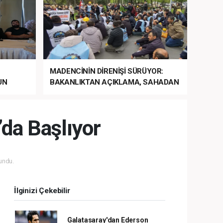
MADENCİNİN DİRENİŞİ SÜRÜYOR:
UN
BAKANLIKTAN AÇIKLAMA, SAHADAN
LA
MÜDAHALE HABERİ GELDİ!
da Başlıyor
undu.
İlginizi Çekebilir
Galatasaray'dan Ederson