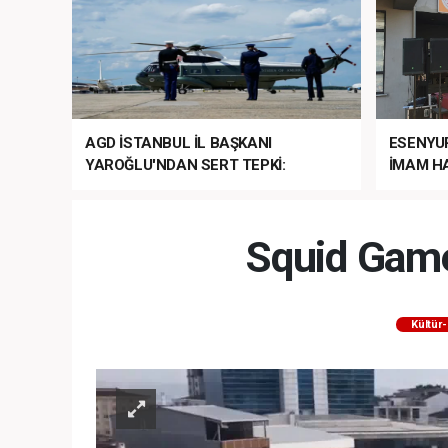
AGD İSTANBUL İL BAŞKANI
ESENYU
YAROĞLU'NDAN SERT TEPKİ:
İMAM HA
“NATO’NUN ÜLKEMİZDE İŞİ NE?”
MEHTER
MEZUNİY
Squid Game
Kültür