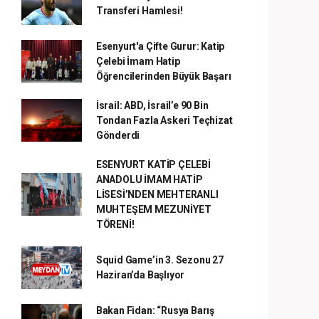
Transferi Hamlesi!
Esenyurt'a Çifte Gurur: Katip
Çelebi İmam Hatip
Öğrencilerinden Büyük Başarı
İsrail: ABD, İsrail’e 90 Bin
Tondan Fazla Askeri Teçhizat
Gönderdi
ESENYURT KATİP ÇELEBİ
ANADOLU İMAM HATİP
LİSESİ’NDEN MEHTERANLI
MUHTEŞEM MEZUNİYET
TÖRENİ!
Squid Game’in 3. Sezonu 27
Haziran’da Başlıyor
Bakan Fidan: “Rusya Barış