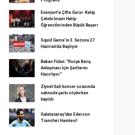
Programı
Esenyurt'a Çifte Gurur: Katip
Çelebi İmam Hatip
Öğrencilerinden Büyük Başarı
Squid Game’in 3. Sezonu 27
Haziran’da Başlıyor
Bakan Fidan: “Rusya Barış
Anlaşması İçin Şartlarını
Hazırlıyor”
Ziynet Sali konser sırasında
sahnede şarkı söylerken
bayıldı
Galatasaray'dan Ederson
Transferi Hamlesi!