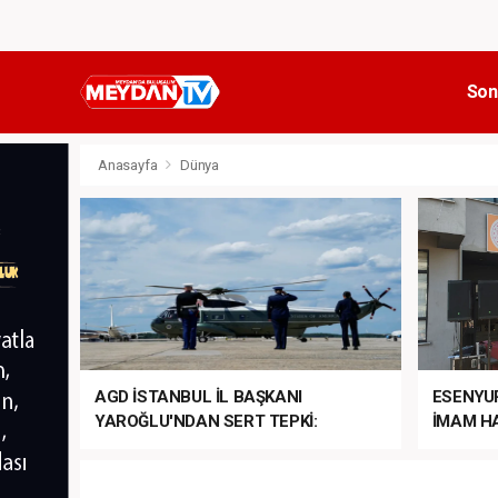
Son
Anasayfa
Dünya
AGD İSTANBUL İL BAŞKANI
ESENYU
YAROĞLU'NDAN SERT TEPKİ:
İMAM HA
“NATO’NUN ÜLKEMİZDE İŞİ NE?”
MEHTER
MEZUNİY