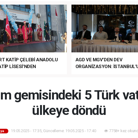
RT KATİP ÇELEBİ ANADOLU
AGD VE MGV’DEN DEV
TİP LİSESİ’NDEN
ORGANİZASYON: İSTANBUL’
ANLI MUHTEŞEM
FETHİ’NİN 573. YILI COŞKUY
ET TÖRENİ!
KUTLANACAK!
ım gemisindeki 5 Türk va
ülkeye döndü
19.05.2025 - 17:35, Güncelleme: 19.05.2025 - 17:40
7758+ kez okund
ya