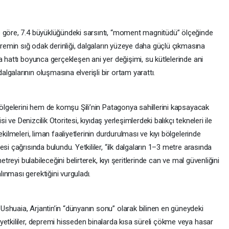
e göre, 7.4 büyüklüğündeki sarsıntı, “moment magnitüdü” ölçeğinde
epremin sığ odak derinliği, dalgaların yüzeye daha güçlü çıkmasına
a hattı boyunca gerçekleşen ani yer değişimi, su kütlelerinde ani
galarının oluşmasına elverişli bir ortam yarattı.
bölgelerini hem de komşu Şili’nin Patagonya sahillerini kapsayacak
si ve Denizcilik Otoritesi, kıyıdaş yerleşimlerdeki balıkçı tekneleri ile
kilmeleri, liman faaliyetlerinin durdurulması ve kıyı bölgelerinde
si çağrısında bulundu. Yetkililer, “ilk dalgaların 1–3 metre arasında
etreyi bulabileceğini belirterek, kıyı şeritlerinde can ve mal güvenliğini
ınması gerektiğini vurguladı.
shuaia, Arjantin’in “dünyanın sonu” olarak bilinen en güneydeki
yetkililer, depremi hisseden binalarda kısa süreli çökme veya hasar