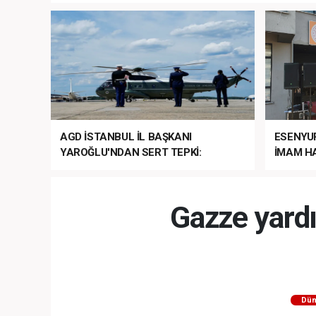
AGD İSTANBUL İL BAŞKANI
ESENYU
YAROĞLU'NDAN SERT TEPKİ:
İMAM HA
“NATO’NUN ÜLKEMİZDE İŞİ NE?”
MEHTER
MEZUNİY
Gazze yard
Dün