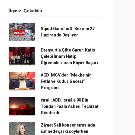
İlginizi Çekebilir
Squid Game’in 3. Sezonu 27
Haziran’da Başlıyor
Esenyurt'a Çifte Gurur: Katip
Çelebi İmam Hatip
Öğrencilerinden Büyük Başarı
AGD-MGV’den “Mekke’nin
Fethi ve Kudüs Gecesi”
Programı
İsrail: ABD, İsrail’e 90 Bin
Tondan Fazla Askeri Teçhizat
Gönderdi
Ziynet Sali konser sırasında
sahnede şarkı söylerken