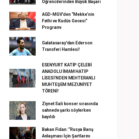
Öğrencilerinden Büyük Başarı
AGD-MGV’den “Mekke’nin
Fethi ve Kudüs Gecesi”
Programı
Galatasaray'dan Ederson
Transferi Hamlesi!
ESENYURT KATİP ÇELEBİ
ANADOLU İMAM HATİP
LİSESİ’NDEN MEHTERANLI
MUHTEŞEM MEZUNİYET
TÖRENİ!
Ziynet Sali konser sırasında
sahnede şarkı söylerken
bayıldı
Bakan Fidan: “Rusya Barış
Anlaşması İçin Şartlarını