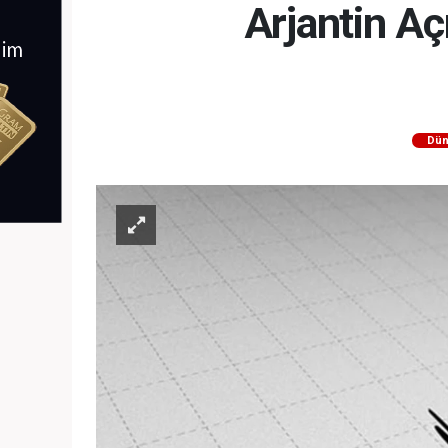
Arjantin A
Dün