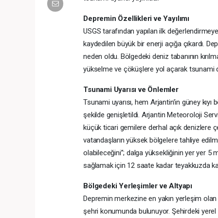
Depremin Özellikleri ve Yayılımı
USGS tarafından yapılan ilk değerlendirmey
kaydedilen büyük bir enerji açığa çıkardı. D
neden oldu. Bölgedeki deniz tabanının kırılm
yükselme ve çöküşlere yol açarak tsunami dal
Tsunami Uyarısı ve Önlemler
Tsunami uyarısı, hem Arjantin’in güney kıyı 
şekilde genişletildi. Arjantin Meteoroloji Servi
küçük ticari gemilere derhal açık denizlere çe
vatandaşların yüksek bölgelere tahliye edilme
olabileceğini”; dalga yüksekliğinin yer yer 5 m
sağlamak için 12 saate kadar teyakkuzda kal
Bölgedeki Yerleşimler ve Altyapı
Depremin merkezine en yakın yerleşim olan U
şehri konumunda bulunuyor. Şehirdeki yerel 