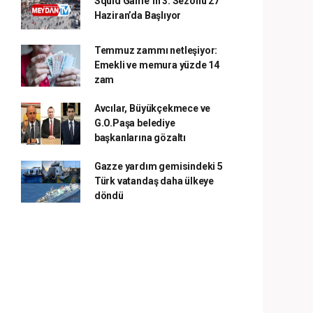
Squid Game’in 3. Sezonu 27
Haziran’da Başlıyor
Temmuz zammı netleşiyor:
Emekli ve memura yüzde 14
zam
Avcılar, Büyükçekmece ve
G.O.Paşa belediye
başkanlarına gözaltı
Gazze yardım gemisindeki 5
Türk vatandaş daha ülkeye
döndü