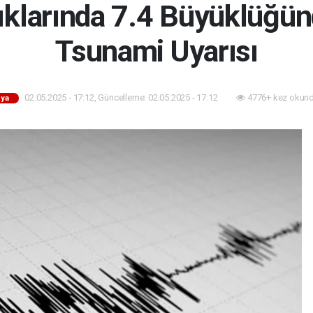
çıklarında 7.4 Büyüklüğü
Tsunami Uyarısı
02.05.2025 - 17:12, Güncelleme: 02.05.2025 - 17:12
4776+ kez okund
ya