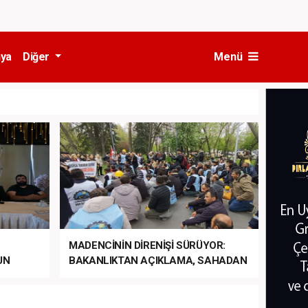
ya
Diğer
Menü
MADENCİNİN DİRENİŞİ SÜRÜYOR:
UN
BAKANLIKTAN AÇIKLAMA, SAHADAN
LA
MÜDAHALE HABERİ GELDİ!