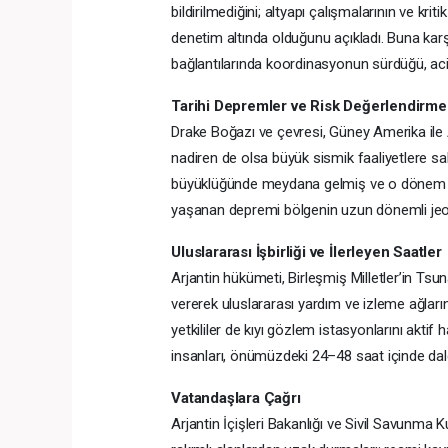
bildirilmediğini; altyapı çalışmalarının ve kri
denetim altında olduğunu açıkladı. Buna karş
bağlantılarında koordinasyonun sürdüğü, acil ya
Tarihi Depremler ve Risk Değerlendirme
Drake Boğazı ve çevresi, Güney Amerika ile 
nadiren de olsa büyük sismik faaliyetlere s
büyüklüğünde meydana gelmiş ve o dönem de
yaşanan depremi bölgenin uzun dönemli jeoloj
Uluslararası İşbirliği ve İlerleyen Saatler
Arjantin hükümeti, Birleşmiş Milletler’in Ts
vererek uluslararası yardım ve izleme ağların
yetkililer de kıyı gözlem istasyonlarını aktif 
insanları, önümüzdeki 24–48 saat içinde dal
Vatandaşlara Çağrı
Arjantin İçişleri Bakanlığı ve Sivil Savunma