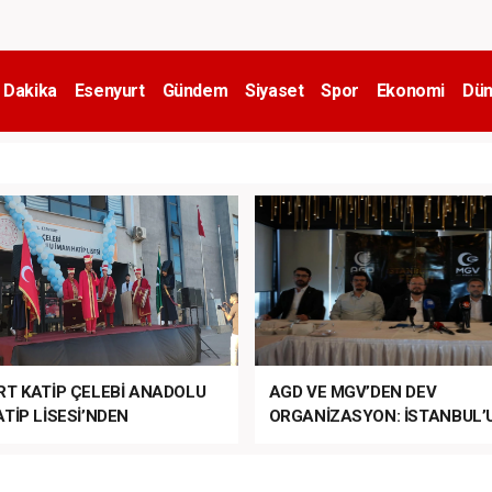
 Dakika
Esenyurt
Gündem
Siyaset
Spor
Ekonomi
Dün
RT KATİP ÇELEBİ ANADOLU
AGD VE MGV’DEN DEV
TİP LİSESİ’NDEN
ORGANİZASYON: İSTANBUL’
ANLI MUHTEŞEM
FETHİ’NİN 573. YILI COŞKUY
ET TÖRENİ!
KUTLANACAK!