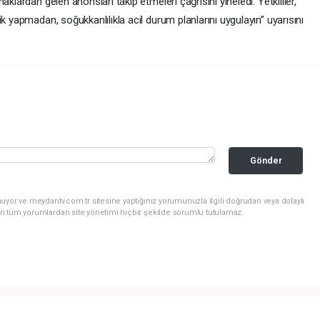
klardan gelen anonsları takip etmeleri çağrısını yineledi. Yetkililer,
k yapmadan, soğukkanlılıkla acil durum planlarını uygulayın” uyarısını
Gönder
uyor ve meydantv.com.tr sitesine yaptığınız yorumunuzla ilgili doğrudan veya dolaylı
n tüm yorumlardan site yönetimi hiçbir şekilde sorumlu tutulamaz.