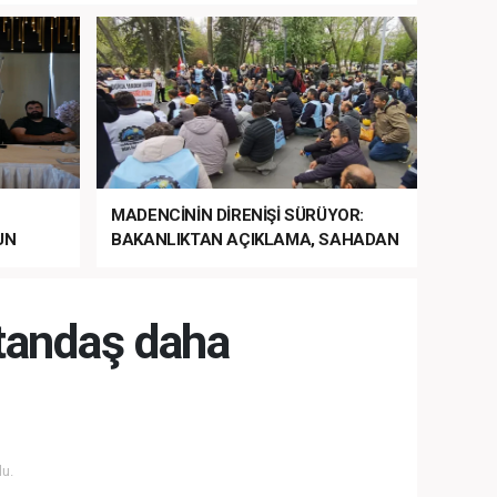
MADENCİNİN DİRENİŞİ SÜRÜYOR:
UN
BAKANLIKTAN AÇIKLAMA, SAHADAN
LA
MÜDAHALE HABERİ GELDİ!
tandaş daha
u.