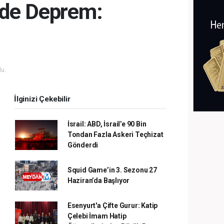
nde Deprem:
u.
İlginizi Çekebilir
İsrail: ABD, İsrail’e 90 Bin
Tondan Fazla Askeri Teçhizat
Gönderdi
Squid Game’in 3. Sezonu 27
Haziran’da Başlıyor
Esenyurt'a Çifte Gurur: Katip
Çelebi İmam Hatip