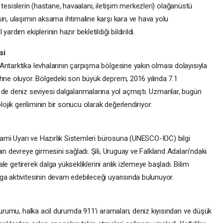
tik tesislerin (hastane, havaalanı, iletişim merkezleri) olağanüstü
ın, ulaşımın aksama ihtimaline karşı kara ve hava yolu
rdım ekiplerinin hazır bekletildiği bildirildi.
si
Antarktika levhalarının çarpışma bölgesine yakın olması dolayısıyla
ahne oluyor. Bölgedeki son büyük deprem, 2016 yılında 7.1
 deniz seviyesi dalgalanmalarına yol açmıştı. Uzmanlar, bugün
ik geriliminin bir sonucu olarak değerlendiriyor.
unami Uyarı ve Hazırlık Sistemleri bürosuna (UNESCO-IOC) bilgi
ın devreye girmesini sağladı. Şili, Uruguay ve Falkland Adaları’ndaki
hale getirerek dalga yüksekliklerini anlık izlemeye başladı. Bilim
ga aktivitesinin devam edebileceği uyarısında bulunuyor.
 Kurumu, halka acil durumda 911’i aramaları; deniz kıyısından ve düşük