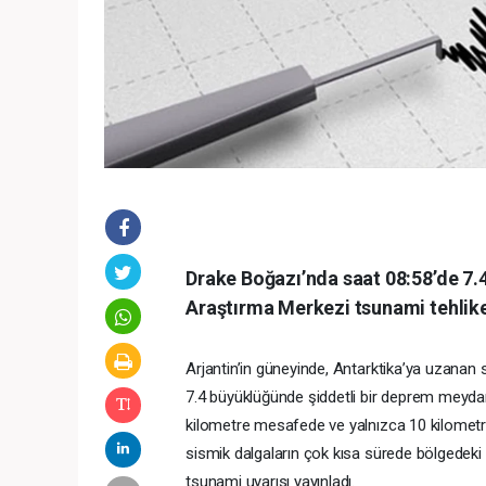
Drake Boğazı’nda saat 08:58’de 7.
Araştırma Merkezi tsunami tehlikes
Arjantin’in güneyinde, Antarktika’ya uzanan 
7.4 büyüklüğünde şiddetli bir deprem meyda
kilometre mesafede ve yalnızca 10 kilometre 
sismik dalgaların çok kısa sürede bölgedeki 
tsunami uyarısı yayınladı.