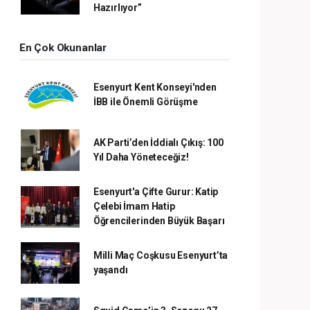
Hazırlıyor”
En Çok Okunanlar
Esenyurt Kent Konseyi'nden
İBB ile Önemli Görüşme
AK Parti’den İddialı Çıkış: 100
Yıl Daha Yöneteceğiz!
Esenyurt'a Çifte Gurur: Katip
Çelebi İmam Hatip
Öğrencilerinden Büyük Başarı
Milli Maç Coşkusu Esenyurt’ta
yaşandı