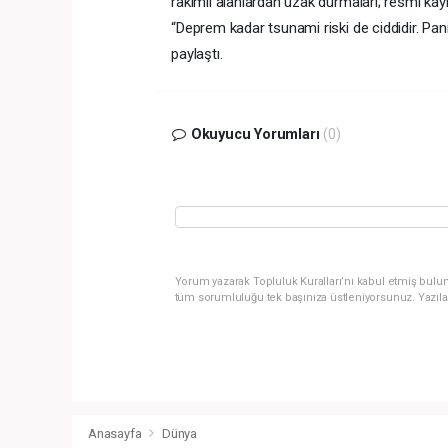
rakımlı alanlardan uzak durmaları; resmi kayna
“Deprem kadar tsunami riski de ciddidir. Pani
paylaştı.
Okuyucu Yorumları
(0)
Yorum yazarak Topluluk Kuralları’nı kabul etmiş bulun
tüm sorumluluğu tek başınıza üstleniyorsunuz. Yazıla
Anasayfa
Dünya