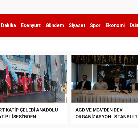
 Dakika
Esenyurt
Gündem
Siyaset
Spor
Ekonomi
Dün
RT KATİP ÇELEBİ ANADOLU
AGD VE MGV’DEN DEV
TİP LİSESİ’NDEN
ORGANİZASYON: İSTANBUL’
ANLI MUHTEŞEM
FETHİ’NİN 573. YILI COŞKUY
ET TÖRENİ!
KUTLANACAK!