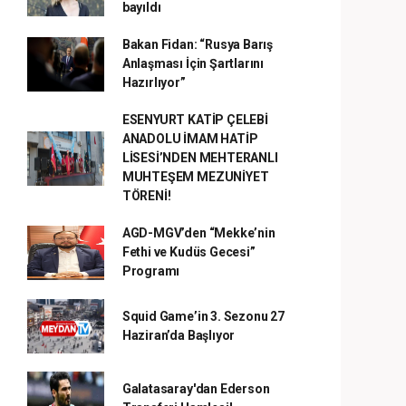
bayıldı
Bakan Fidan: “Rusya Barış
Anlaşması İçin Şartlarını
Hazırlıyor”
ESENYURT KATİP ÇELEBİ
ANADOLU İMAM HATİP
LİSESİ’NDEN MEHTERANLI
MUHTEŞEM MEZUNİYET
TÖRENİ!
AGD-MGV’den “Mekke’nin
Fethi ve Kudüs Gecesi”
Programı
Squid Game’in 3. Sezonu 27
Haziran’da Başlıyor
Galatasaray'dan Ederson