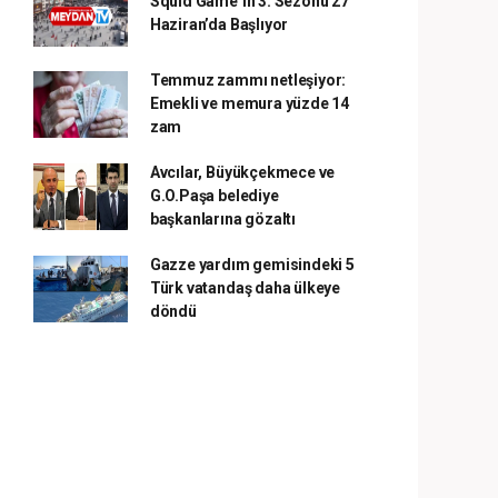
Squid Game’in 3. Sezonu 27
Haziran’da Başlıyor
Temmuz zammı netleşiyor:
Emekli ve memura yüzde 14
zam
Avcılar, Büyükçekmece ve
G.O.Paşa belediye
başkanlarına gözaltı
Gazze yardım gemisindeki 5
Türk vatandaş daha ülkeye
döndü