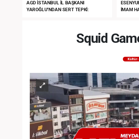
AGD İSTANBUL İL BAŞKANI
ESENYU
YAROĞLU'NDAN SERT TEPKİ:
İMAM HA
“NATO’NUN ÜLKEMİZDE İŞİ NE?”
MEHTER
MEZUNİY
Squid Game
Kültür