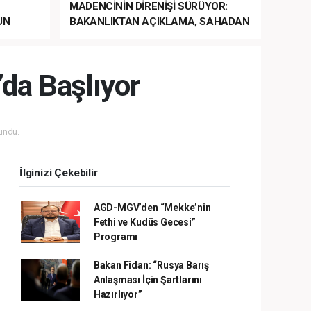
MADENCİNİN DİRENİŞİ SÜRÜYOR:
UN
BAKANLIKTAN AÇIKLAMA, SAHADAN
LA
MÜDAHALE HABERİ GELDİ!
da Başlıyor
undu.
İlginizi Çekebilir
AGD-MGV’den “Mekke’nin
Fethi ve Kudüs Gecesi”
Programı
Bakan Fidan: “Rusya Barış
Anlaşması İçin Şartlarını
Hazırlıyor”