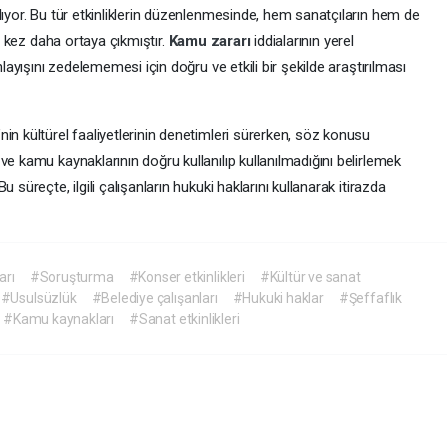
lıyor. Bu tür etkinliklerin düzenlenmesinde, hem sanatçıların hem de
ir kez daha ortaya çıkmıştır.
Kamu zararı
iddialarının yerel
nlayışını zedelememesi için doğru ve etkili bir şekilde araştırılması
in kültürel faaliyetlerinin denetimleri sürerken, söz konusu
 ve kamu kaynaklarının doğru kullanılıp kullanılmadığını belirlemek
 süreçte, ilgili çalışanların hukuki haklarını kullanarak itirazda
arı
#Soruşturma
#Konser etkinlikleri
#Kültür ve sanat
#Usulsüzlük
#Belediye çalışanları
#Hukuki haklar
#Şeffaflık
#Kamu kaynakları
#Sanat etkinlikleri