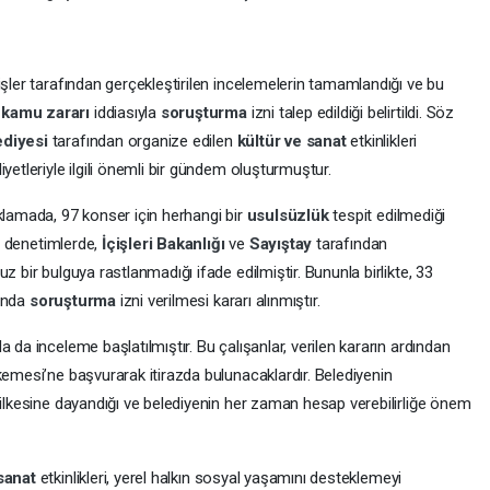
işler tarafından gerçekleştirilen incelemelerin tamamlandığı ve bu
a
kamu zararı
iddiasıyla
soruşturma
izni talep edildiği belirtildi. Söz
ediyesi
tarafından organize edilen
kültür ve sanat
etkinlikleri
yetleriyle ilgili önemli bir gündem oluşturmuştur.
klamada, 97 konser için herhangi bir
usulsüzlük
tespit edilmediği
an denetimlerde,
İçişleri Bakanlığı
ve
Sayıştay
tarafından
z bir bulguya rastlanmadığı ifade edilmiştir. Bununla birlikte, 33
sunda
soruşturma
izni verilmesi kararı alınmıştır.
 da inceleme başlatılmıştır. Bu çalışanlar, verilen kararın ardından
kemesi’ne başvurarak itirazda bulunacaklardır. Belediyenin
 ilkesine dayandığı ve belediyenin her zaman hesap verebilirliğe önem
 sanat
etkinlikleri, yerel halkın sosyal yaşamını desteklemeyi