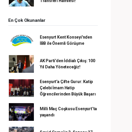
Transferi Hamlesi!
En Çok Okunanlar
Esenyurt Kent Konseyi'nden
İBB ile Önemli Görüşme
AK Parti’den İddialı Çıkış: 100
Yıl Daha Yöneteceğiz!
Esenyurt'a Çifte Gurur: Katip
Çelebi İmam Hatip
Öğrencilerinden Büyük Başarı
Milli Maç Coşkusu Esenyurt’ta
yaşandı