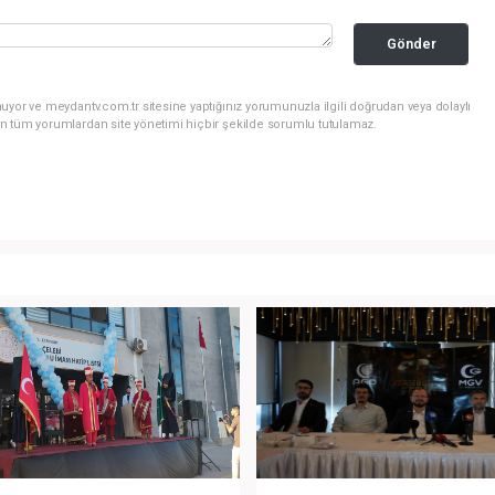
Gönder
uyor ve meydantv.com.tr sitesine yaptığınız yorumunuzla ilgili doğrudan veya dolaylı
n tüm yorumlardan site yönetimi hiçbir şekilde sorumlu tutulamaz.