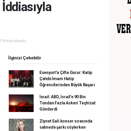
İddiasıyla
17+ kez okundu.
İlginizi Çekebilir
Esenyurt'a Çifte Gurur: Katip
Çelebi İmam Hatip
Öğrencilerinden Büyük Başarı
İsrail: ABD, İsrail’e 90 Bin
Tondan Fazla Askeri Teçhizat
Gönderdi
Ziynet Sali konser sırasında
sahnede şarkı söylerken