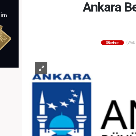
Ankara Be
(Web S
Gündem