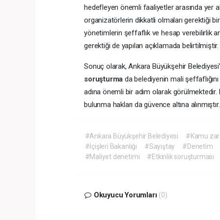
hedefleyen önemli faaliyetler arasında yer a
organizatörlerin dikkatli olmaları gerektiği b
yönetimlerin şeffaflık ve hesap verebilirlik a
gerektiği de yapılan açıklamada belirtilmiştir.
Sonuç olarak, Ankara Büyükşehir Belediyesi’n
soruşturma
da belediyenin mali şeffaflığını
adına önemli bir adım olarak görülmektedir. Bu
bulunma hakları da güvence altına alınmıştır.
#Ankara Büyükşehir Belediyesi
#Kamu zar
#İçişleri Bakanlığı
#Sayıştay
#Denetim
#Maliyet denetimi
#Etkinlik soruşturması
Okuyucu Yorumları
(0)