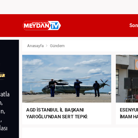
Son
Anasayfa
Gündem
AGD İSTANBUL İL BAŞKANI
ESENYU
YAROĞLU'NDAN SERT TEPKİ:
İMAM HA
“NATO’NUN ÜLKEMİZDE İŞİ NE?”
MEHTER
MEZUNİY