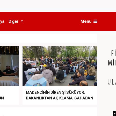
ya
Diğer
Menü
MADENCİNİN DİRENİŞİ SÜRÜYOR:
UN
BAKANLIKTAN AÇIKLAMA, SAHADAN
LA
MÜDAHALE HABERİ GELDİ!