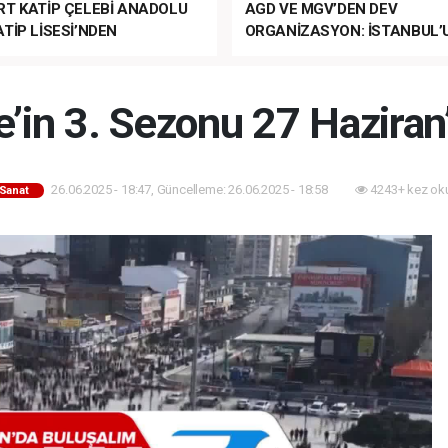
RT KATİP ÇELEBİ ANADOLU
AGD VE MGV’DEN DEV
TİP LİSESİ’NDEN
ORGANİZASYON: İSTANBUL’
ANLI MUHTEŞEM
FETHİ’NİN 573. YILI COŞKUY
ET TÖRENİ!
KUTLANACAK!
’in 3. Sezonu 27 Haziran’
26.06.2025 - 18:47, Güncelleme: 26.06.2025 - 18:58
4243+ kez ok
-Sanat