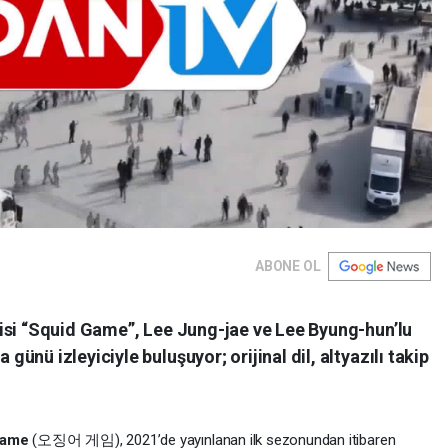
ABONE OL
isi “Squid Game”, Lee Jung-jae ve Lee Byung-hun’lu
nü izleyiciyle buluşuyor; orijinal dil, altyazılı takip
Game
(오징어 게임), 2021’de yayınlanan ilk sezonundan itibaren