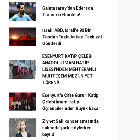
Galatasaray'dan Ederson
Transferi Hamlesi!
İsrail: ABD, İsrail’e 90 Bin
Tondan Fazla Askeri Teçhizat
Gönderdi
ESENYURT KATİP ÇELEBİ
ANADOLU İMAM HATİP
LİSESİ’NDEN MEHTERANLI
MUHTEŞEM MEZUNİYET
TÖRENİ!
Esenyurt'a Çifte Gurur: Katip
Çelebi İmam Hatip
Öğrencilerinden Büyük Başarı
Ziynet Sali konser sırasında
sahnede şarkı söylerken
bayıldı