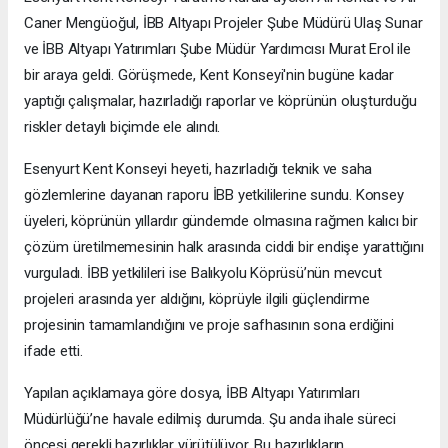
Caner Mengüoğul, İBB Altyapı Projeler Şube Müdürü Ulaş Sunar
ve İBB Altyapı Yatırımları Şube Müdür Yardımcısı Murat Erol ile
bir araya geldi. Görüşmede, Kent Konseyi'nin bugüne kadar
yaptığı çalışmalar, hazırladığı raporlar ve köprünün oluşturduğu
riskler detaylı biçimde ele alındı.
Esenyurt Kent Konseyi heyeti, hazırladığı teknik ve saha
gözlemlerine dayanan raporu İBB yetkililerine sundu. Konsey
üyeleri, köprünün yıllardır gündemde olmasına rağmen kalıcı bir
çözüm üretilmemesinin halk arasında ciddi bir endişe yarattığını
vurguladı. İBB yetkilileri ise Balıkyolu Köprüsü’nün mevcut
projeleri arasında yer aldığını, köprüyle ilgili güçlendirme
projesinin tamamlandığını ve proje safhasının sona erdiğini
ifade etti.
Yapılan açıklamaya göre dosya, İBB Altyapı Yatırımları
Müdürlüğü’ne havale edilmiş durumda. Şu anda ihale süreci
öncesi gerekli hazırlıklar yürütülüyor. Bu hazırlıkların