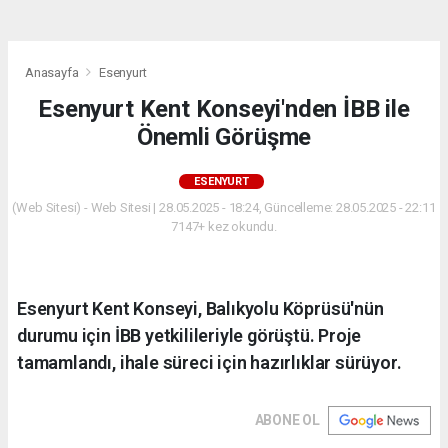
Anasayfa
Esenyurt
Esenyurt Kent Konseyi'nden İBB ile
Önemli Görüşme
ESENYURT
(Web Sitesi) - Web Sitesi | 28.05.2025 - 18:24, Güncelleme: 28.05.2025 - 22:11
7147+ kez okundu.
Esenyurt Kent Konseyi, Balıkyolu Köprüsü'nün
durumu için İBB yetkilileriyle görüştü. Proje
tamamlandı, ihale süreci için hazırlıklar sürüyor.
ABONE OL