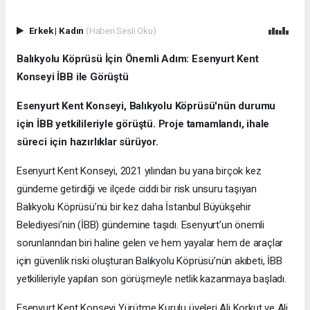
Erkek
|
Kadın
(Haberi Sesli Oku)
Balıkyolu Köprüsü İçin Önemli Adım: Esenyurt Kent
Konseyi İBB ile Görüştü
Esenyurt Kent Konseyi, Balıkyolu Köprüsü'nün durumu
için İBB yetkilileriyle görüştü. Proje tamamlandı, ihale
süreci için hazırlıklar sürüyor.
Esenyurt Kent Konseyi, 2021 yılından bu yana birçok kez
gündeme getirdiği ve ilçede ciddi bir risk unsuru taşıyan
Balıkyolu Köprüsü’nü bir kez daha İstanbul Büyükşehir
Belediyesi’nin (İBB) gündemine taşıdı. Esenyurt’un önemli
sorunlarından biri haline gelen ve hem yayalar hem de araçlar
için güvenlik riski oluşturan Balıkyolu Köprüsü’nün akıbeti, İBB
yetkilileriyle yapılan son görüşmeyle netlik kazanmaya başladı.
Esenyurt Kent Konseyi Yürütme Kurulu üyeleri Ali Korkut ve Ali