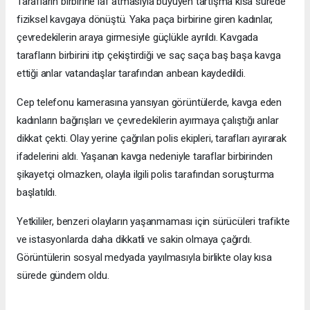
Tarafların birbirine laf atmasıyla büyüyen tartışma kısa sürede
fiziksel kavgaya dönüştü. Yaka paça birbirine giren kadınlar,
çevredekilerin araya girmesiyle güçlükle ayrıldı. Kavgada
tarafların birbirini itip çekiştirdiği ve saç saça baş başa kavga
ettiği anlar vatandaşlar tarafından anbean kaydedildi.
Cep telefonu kamerasına yansıyan görüntülerde, kavga eden
kadınların bağırışları ve çevredekilerin ayırmaya çalıştığı anlar
dikkat çekti. Olay yerine çağrılan polis ekipleri, tarafları ayırarak
ifadelerini aldı. Yaşanan kavga nedeniyle taraflar birbirinden
şikayetçi olmazken, olayla ilgili polis tarafından soruşturma
başlatıldı.
Yetkililer, benzeri olayların yaşanmaması için sürücüleri trafikte
ve istasyonlarda daha dikkatli ve sakin olmaya çağırdı.
Görüntülerin sosyal medyada yayılmasıyla birlikte olay kısa
sürede gündem oldu.