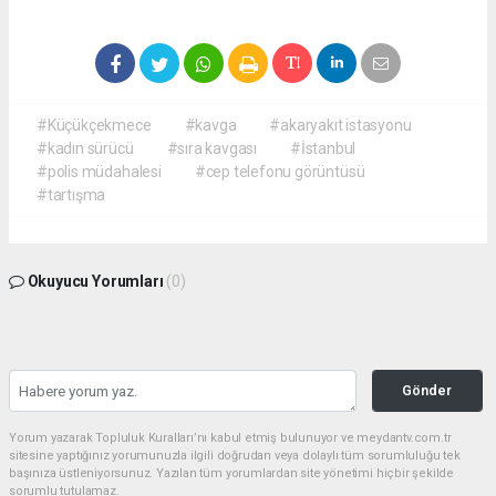
#Küçükçekmece
#kavga
#akaryakıt istasyonu
#kadın sürücü
#sıra kavgası
#İstanbul
#polis müdahalesi
#cep telefonu görüntüsü
#tartışma
Okuyucu Yorumları
(0)
Gönder
Yorum yazarak Topluluk Kuralları’nı kabul etmiş bulunuyor ve meydantv.com.tr
sitesine yaptığınız yorumunuzla ilgili doğrudan veya dolaylı tüm sorumluluğu tek
başınıza üstleniyorsunuz. Yazılan tüm yorumlardan site yönetimi hiçbir şekilde
sorumlu tutulamaz.