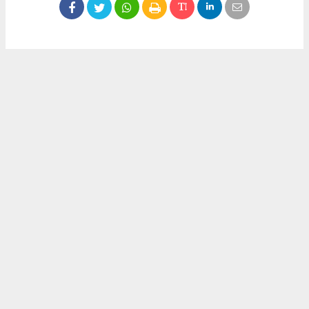
Okuyucu Yorumları
(0)
Gönder
Yorum yazarak Topluluk Kuralları’nı kabul etmiş bulunuyor ve meydantv.com.tr
sitesine yaptığınız yorumunuzla ilgili doğrudan veya dolaylı tüm sorumluluğu tek
başınıza üstleniyorsunuz. Yazılan tüm yorumlardan site yönetimi hiçbir şekilde
sorumlu tutulamaz.
haber paketi
haber scripti
haber yazılımı
Tüm hakları saklı tutulmaktadır.Copyright 2026©
Haber Yazılımı:
Web Aksiyon ®