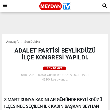
Anasayfa
Son Dakika
ADALET PARTİSİ BEYLİKDÜZÜ
İLÇE KONGRESİ YAPILDI.
SON DAKIKA
08.03.2021 - 00:00, Güncelleme: 27.09.2023 - 19:21
4210+ kez okundu.
8 MART DÜNYA KADINLAR GÜNÜNDE BEYLİKDÜZÜ
İLÇESİNDE SEÇİLEN İLK KADIN BAŞKAN SEYHAN