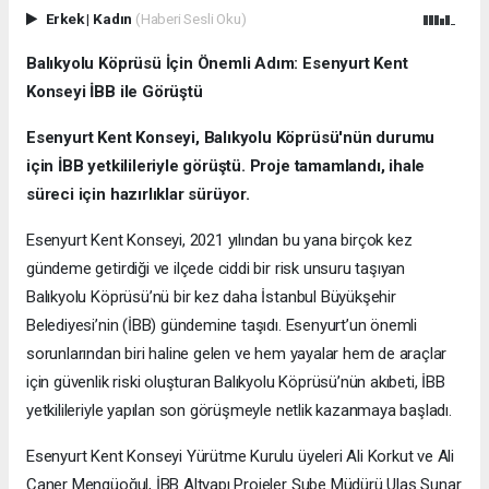
Erkek
|
Kadın
(Haberi Sesli Oku)
Balıkyolu Köprüsü İçin Önemli Adım: Esenyurt Kent
Konseyi İBB ile Görüştü
Esenyurt Kent Konseyi, Balıkyolu Köprüsü'nün durumu
için İBB yetkilileriyle görüştü. Proje tamamlandı, ihale
süreci için hazırlıklar sürüyor.
Esenyurt Kent Konseyi, 2021 yılından bu yana birçok kez
gündeme getirdiği ve ilçede ciddi bir risk unsuru taşıyan
Balıkyolu Köprüsü’nü bir kez daha İstanbul Büyükşehir
Belediyesi’nin (İBB) gündemine taşıdı. Esenyurt’un önemli
sorunlarından biri haline gelen ve hem yayalar hem de araçlar
için güvenlik riski oluşturan Balıkyolu Köprüsü’nün akıbeti, İBB
yetkilileriyle yapılan son görüşmeyle netlik kazanmaya başladı.
Esenyurt Kent Konseyi Yürütme Kurulu üyeleri Ali Korkut ve Ali
Caner Mengüoğul, İBB Altyapı Projeler Şube Müdürü Ulaş Sunar