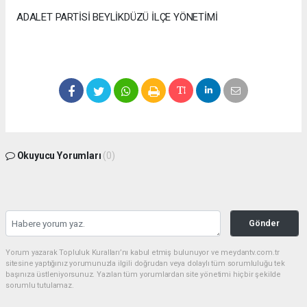
ADALET PARTİSİ BEYLİKDÜZÜ İLÇE YÖNETİMİ
Okuyucu Yorumları
(0)
Gönder
Yorum yazarak Topluluk Kuralları’nı kabul etmiş bulunuyor ve meydantv.com.tr
sitesine yaptığınız yorumunuzla ilgili doğrudan veya dolaylı tüm sorumluluğu tek
başınıza üstleniyorsunuz. Yazılan tüm yorumlardan site yönetimi hiçbir şekilde
sorumlu tutulamaz.