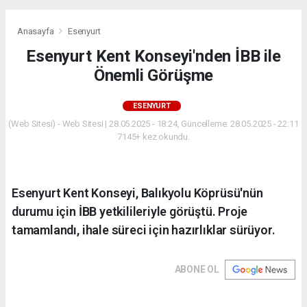
Anasayfa
Esenyurt
Esenyurt Kent Konseyi'nden İBB ile
Önemli Görüşme
ESENYURT
(Web Sitesi) - Web Sitesi | 28.05.2025 - 18:24, Güncelleme: 28.05.2025 - 22:11
7145+ kez okundu.
Esenyurt Kent Konseyi, Balıkyolu Köprüsü'nün
durumu için İBB yetkilileriyle görüştü. Proje
tamamlandı, ihale süreci için hazırlıklar sürüyor.
ABONE OL