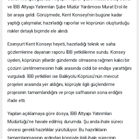
ve İBB Altyapı Yatırımları Şube Müdür Yardımcısı Murat Erol ile
bir araya geldi. Görüşmede, Kent Konseyi'nin bugüne kadar
yaptığı çalışmalar, hazırladığı raporlar ve köprünün oluşturduğu
riskler detaylı biçimde ele alındı.
Esenyurt Kent Konseyi heyeti, hazırladığı teknik ve saha
gözlemlerine dayanan raporu İBB yetkililerine sundu. Konsey
üyeleri, köprünün yıllardır gündemde olmasına rağmen kalıcı bir
çözüm üretilmemesinin halk arasında ciddi bir endişe yarattığını
vurguladı. İBB yetkilileri ise Balıkyolu Köprüsü’nün mevcut
projeleri arasında yer aldığını, köprüyle ilgili güçlendirme
projesinin tamamlandığını ve proje safhasının sona erdiğini
ifade etti.
Yapılan açıklamaya göre dosya, İBB Altyapı Yatırımları
Müdürlüğü’ne havale edilmiş durumda. Şu anda ihale süreci
öncesi gerekli hazırlıklar yürütülüyor. Bu hazırlıkların
tamamlanmasının ardından köprüyle ilgili ihale sürecinin