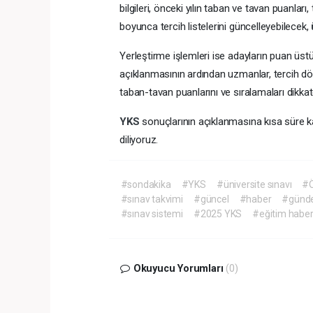
bilgileri, önceki yılın taban ve tavan puanları
boyunca tercih listelerini güncelleyebilecek,
Yerleştirme işlemleri ise adayların puan üs
açıklanmasının ardından uzmanlar, tercih dö
taban-tavan puanlarını ve sıralamaları dikkat
YKS
sonuçlarının açıklanmasına kısa süre k
diliyoruz.
#sondakika
#YKS
#üniversite sınavı
#
#sınav takvimi
#güncel
#haber
#günd
#sınav sistemi
#2025 YKS
#eğitim haber
Okuyucu Yorumları
(0)