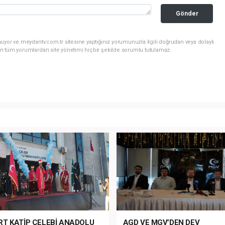
Gönder
uyor ve meydantv.com.tr sitesine yaptığınız yorumunuzla ilgili doğrudan veya dolaylı
n tüm yorumlardan site yönetimi hiçbir şekilde sorumlu tutulamaz.
RT KATİP ÇELEBİ ANADOLU
AGD VE MGV’DEN DEV