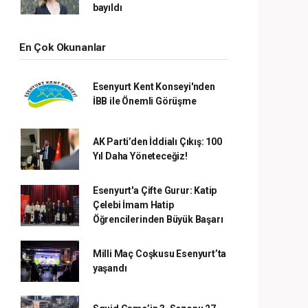
bayıldı
En Çok Okunanlar
Esenyurt Kent Konseyi'nden
İBB ile Önemli Görüşme
AK Parti’den İddialı Çıkış: 100
Yıl Daha Yöneteceğiz!
Esenyurt'a Çifte Gurur: Katip
Çelebi İmam Hatip
Öğrencilerinden Büyük Başarı
Milli Maç Coşkusu Esenyurt’ta
yaşandı