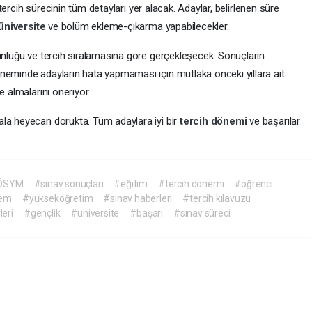
, tercih sürecinin tüm detayları yer alacak. Adaylar, belirlenen süre
üniversite
ve bölüm ekleme-çıkarma yapabilecekler.
tünlüğü ve tercih sıralamasına göre gerçekleşecek. Sonuçların
neminde adayların hata yapmaması için mutlaka önceki yıllara ait
e almalarını öneriyor.
ala heyecan dorukta. Tüm adaylara iyi bir
tercih dönemi
ve başarılar
ÖSYM
#sınav sonuçları
#eğitim
#tercih dönemi
#öğrenci
em
#yükseköğretim
#sınav haberleri
#tercih kılavuzu
leri
#gençlik
#üniversite
#başarı
#sınav süreci