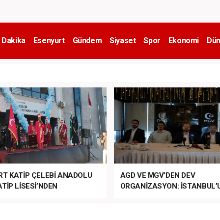
 Dakika
Esenyurt
Gündem
Siyaset
Spor
Ekonomi
Dün
RT KATİP ÇELEBİ ANADOLU
AGD VE MGV’DEN DEV
TİP LİSESİ’NDEN
ORGANİZASYON: İSTANBUL’
ANLI MUHTEŞEM
FETHİ’NİN 573. YILI COŞKUY
ET TÖRENİ!
KUTLANACAK!