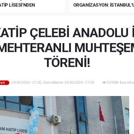
TİP LİSESİ’NDEN
ORGANİZASYON: İSTANBUL’
ANLI MUHTEŞEM
FETHİ’NİN 573. YILI COŞKUY
ET TÖRENİ!
KUTLANACAK!
ATİP ÇELEBİ ANADOLU
N MEHTERANLI MUHTEŞE
TÖRENİ!
24.06.2026 - 21:50, Güncelleme: 24.06.2026 - 21:50
23598+ kez oku
urt