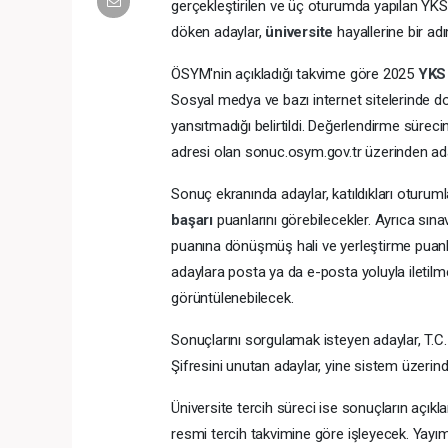
gerçekleştirilen ve üç oturumda yapılan YK
döken adaylar,
üniversite
hayallerine bir ad
ÖSYM'nin açıkladığı takvime göre 2025
YK
Sosyal medya ve bazı internet sitelerinde do
yansıtmadığı belirtildi. Değerlendirme süre
adresi olan sonuc.osym.gov.tr üzerinden ada
Sonuç ekranında adaylar, katıldıkları oturumlar
başarı
puanlarını görebilecekler. Ayrıca sına
puanına dönüşmüş hali ve yerleştirme puanlar
adaylara posta ya da e-posta yoluyla ileti
görüntülenebilecek.
Sonuçlarını sorgulamak isteyen adaylar, T.C
Şifresini unutan adaylar, yine sistem üzerind
Üniversite tercih süreci ise sonuçların açı
resmi tercih takvimine göre işleyecek. Yayıml