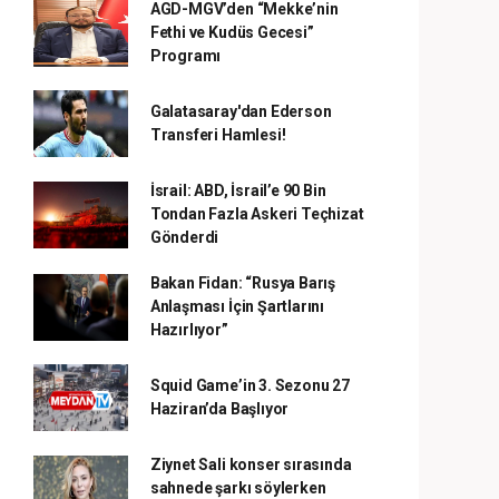
AGD-MGV’den “Mekke’nin
Fethi ve Kudüs Gecesi”
Programı
Galatasaray'dan Ederson
Transferi Hamlesi!
İsrail: ABD, İsrail’e 90 Bin
Tondan Fazla Askeri Teçhizat
Gönderdi
Bakan Fidan: “Rusya Barış
Anlaşması İçin Şartlarını
Hazırlıyor”
Squid Game’in 3. Sezonu 27
Haziran’da Başlıyor
Ziynet Sali konser sırasında
sahnede şarkı söylerken