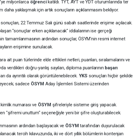
S’ye milyonlarca
öğrenci
katıldı. TYT, AYT ve YDT oturumlarında ter
ım daha yaklaşmak için artık sonuçların açıklanmasını bekliyor.
S
sonuçları, 22 Temmuz Salı günü sabah saatlerinde erişime açılacak.
laşan "sonuçlar erken açıklanacak" iddialarının ise gerçeği
cinin tamamlanmasının ardından sonuçlar, ÖSYM'nin resmi internet
yların erişimine sunulacak.
a ait puan türlerinde elde ettikleri netleri, puanları, sıralamalarını ve
vda verdikleri doğru-yanlış sayıları, diploma puanlarının
başarı
ı da ayrıntılı olarak görüntülenebilecek.
YKS
sonuçları hiçbir şekilde
lmeyecek; sadece
ÖSYM
Aday İşlemleri Sistemi üzerinden
. kimlik numarası ve
ÖSYM
şifreleriyle sisteme giriş yapacak.
en "şifremi unuttum" seçeneğiyle yeni bir şifre oluşturabilecek.
klanmasının ardından başlayacak ve
ÖSYM
tarafından duyurulacak
anacak tercih kılavuzunda, iki ve dört yıllık bölümlerin kontenjan