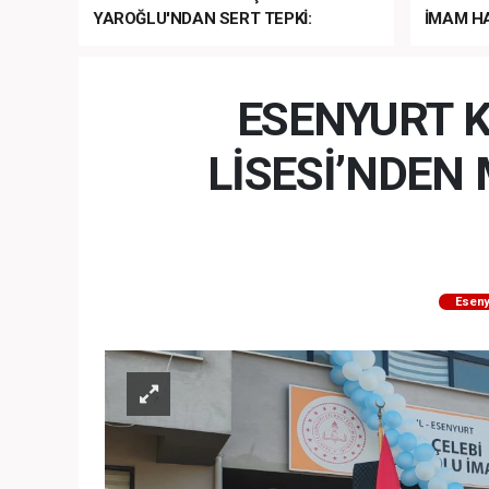
YAROĞLU'NDAN SERT TEPKİ:
İMAM HA
“NATO’NUN ÜLKEMİZDE İŞİ NE?”
MEHTER
MEZUNİY
ESENYURT K
LİSESİ’NDE
Eseny