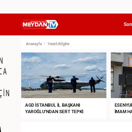
Son
Anasayfa
Yararlı Bilgiler
AGD İSTANBUL İL BAŞKANI
ESENYU
YAROĞLU'NDAN SERT TEPKİ:
İMAM HA
“NATO’NUN ÜLKEMİZDE İŞİ NE?”
MEHTER
MEZUNİY