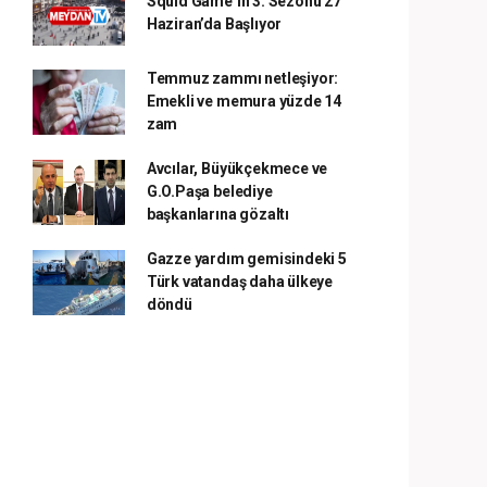
Squid Game’in 3. Sezonu 27
Haziran’da Başlıyor
Temmuz zammı netleşiyor:
Emekli ve memura yüzde 14
zam
Avcılar, Büyükçekmece ve
G.O.Paşa belediye
başkanlarına gözaltı
Gazze yardım gemisindeki 5
Türk vatandaş daha ülkeye
döndü