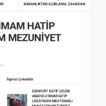
UN
BAKANLIKTAN AÇIKLAMA, SAHADAN
LA
MÜDAHALE HABERİ GELDİ!
 İMAM HATİP
M MEZUNİYET
ndu.
İlginizi Çekebilir
ESENYURT KATİP ÇELEBİ
ANADOLU İMAM HATİP
LİSESİ’NDEN MEHTERANLI