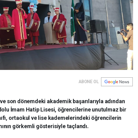
ABONE OL
n ve son dönemdeki akademik başarılarıyla adından
dolu İmam Hatip Lisesi, öğrencilerine unutulmaz bir
fı, ortaokul ve lise kademelerindeki öğrencilerin
ının görkemli gösterisiyle taçlandı.