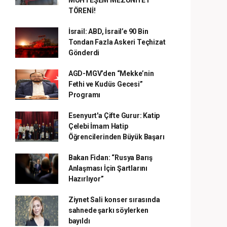
MUHTEŞEM MEZUNİYET
TÖRENİ!
İsrail: ABD, İsrail’e 90 Bin
Tondan Fazla Askeri Teçhizat
Gönderdi
AGD-MGV’den “Mekke’nin
Fethi ve Kudüs Gecesi”
Programı
Esenyurt'a Çifte Gurur: Katip
Çelebi İmam Hatip
Öğrencilerinden Büyük Başarı
Bakan Fidan: “Rusya Barış
Anlaşması İçin Şartlarını
Hazırlıyor”
Ziynet Sali konser sırasında
sahnede şarkı söylerken
bayıldı