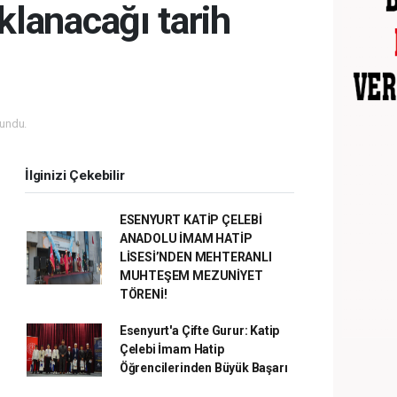
klanacağı tarih
undu.
İlginizi Çekebilir
ESENYURT KATİP ÇELEBİ
ANADOLU İMAM HATİP
LİSESİ’NDEN MEHTERANLI
MUHTEŞEM MEZUNİYET
TÖRENİ!
Esenyurt'a Çifte Gurur: Katip
Çelebi İmam Hatip
Öğrencilerinden Büyük Başarı