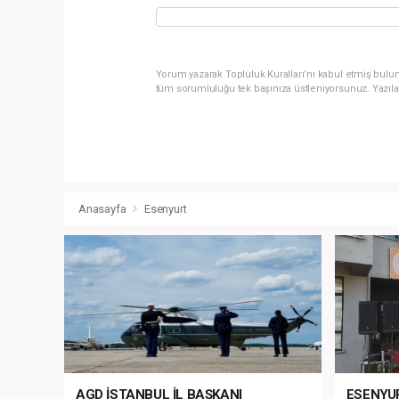
Yorum yazarak Topluluk Kuralları’nı kabul etmiş bulun
tüm sorumluluğu tek başınıza üstleniyorsunuz. Yazıla
Anasayfa
Esenyurt
AGD İSTANBUL İL BAŞKANI
ESENYU