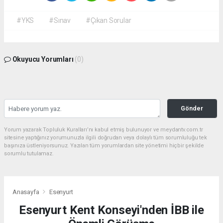
#YKS
#Sınav
#Çıkan Sorular
Okuyucu Yorumları
(0)
Gönder
Yorum yazarak Topluluk Kuralları’nı kabul etmiş bulunuyor ve meydantv.com.tr
sitesine yaptığınız yorumunuzla ilgili doğrudan veya dolaylı tüm sorumluluğu tek
başınıza üstleniyorsunuz. Yazılan tüm yorumlardan site yönetimi hiçbir şekilde
sorumlu tutulamaz.
Anasayfa
Esenyurt
Esenyurt Kent Konseyi'nden İBB ile