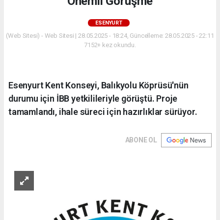
Önemli Görüşme
ESENYURT
(Web Sitesi) - Web Sitesi | 28.05.2025 - 18:24, Güncelleme: 28.05.2025 - 22:11
7152+ kez okundu.
Esenyurt Kent Konseyi, Balıkyolu Köprüsü'nün
durumu için İBB yetkilileriyle görüştü. Proje
tamamlandı, ihale süreci için hazırlıklar sürüyor.
ABONE OL