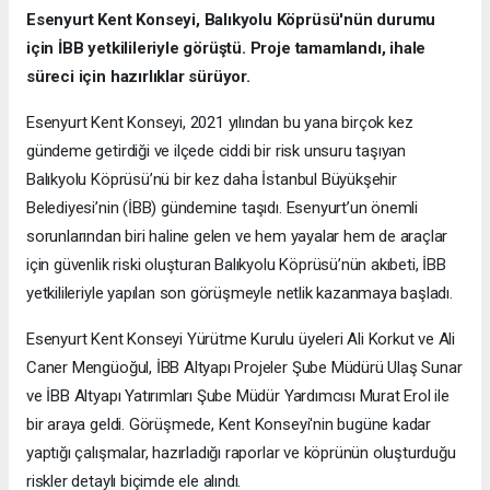
Esenyurt Kent Konseyi, Balıkyolu Köprüsü'nün durumu
için İBB yetkilileriyle görüştü. Proje tamamlandı, ihale
süreci için hazırlıklar sürüyor.
Esenyurt Kent Konseyi, 2021 yılından bu yana birçok kez
gündeme getirdiği ve ilçede ciddi bir risk unsuru taşıyan
Balıkyolu Köprüsü’nü bir kez daha İstanbul Büyükşehir
Belediyesi’nin (İBB) gündemine taşıdı. Esenyurt’un önemli
sorunlarından biri haline gelen ve hem yayalar hem de araçlar
için güvenlik riski oluşturan Balıkyolu Köprüsü’nün akıbeti, İBB
yetkilileriyle yapılan son görüşmeyle netlik kazanmaya başladı.
Esenyurt Kent Konseyi Yürütme Kurulu üyeleri Ali Korkut ve Ali
Caner Mengüoğul, İBB Altyapı Projeler Şube Müdürü Ulaş Sunar
ve İBB Altyapı Yatırımları Şube Müdür Yardımcısı Murat Erol ile
bir araya geldi. Görüşmede, Kent Konseyi'nin bugüne kadar
yaptığı çalışmalar, hazırladığı raporlar ve köprünün oluşturduğu
riskler detaylı biçimde ele alındı.