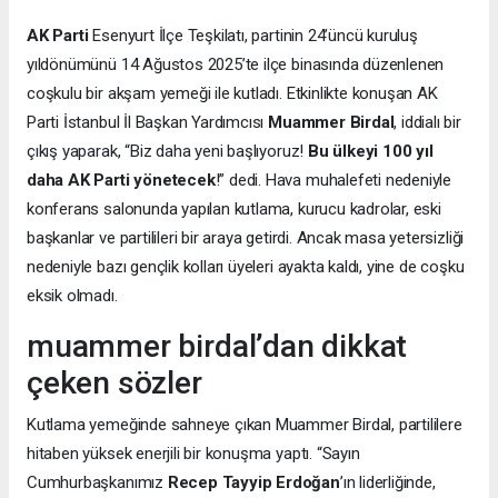
AK Parti
Esenyurt İlçe Teşkilatı, partinin 24’üncü kuruluş
yıldönümünü 14 Ağustos 2025’te ilçe binasında düzenlenen
coşkulu bir akşam yemeği ile kutladı. Etkinlikte konuşan AK
Parti İstanbul İl Başkan Yardımcısı
Muammer Birdal
, iddialı bir
çıkış yaparak, “Biz daha yeni başlıyoruz!
Bu ülkeyi 100 yıl
daha AK Parti yönetecek
!” dedi. Hava muhalefeti nedeniyle
konferans salonunda yapılan kutlama, kurucu kadrolar, eski
başkanlar ve partilileri bir araya getirdi. Ancak masa yetersizliği
nedeniyle bazı gençlik kolları üyeleri ayakta kaldı, yine de coşku
eksik olmadı.
muammer birdal’dan dikkat
çeken sözler
Kutlama yemeğinde sahneye çıkan Muammer Birdal, partililere
hitaben yüksek enerjili bir konuşma yaptı. “Sayın
Cumhurbaşkanımız
Recep Tayyip Erdoğan
’ın liderliğinde,