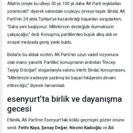
Allah’ın izniyle bu ülkeyi 50 yıl, 100 yıl daha AK Parti teşkilatları
yönetecek!” diyerek salondaki coşkuyu zirveye taşıdı. Birdal, AK
Parti’nin 24 yılda Türkiye’ye kazandırdığı başarıları vurgularken,
“Daha yeni başlıyoruz. Milletimizin desteğiyle durmaksızın
çalışacağız,” dedi. Konuşma, partililerden büyük alkış aldı ve
sosyal medyada geniş yankı buldu.
Birdal’ın bu iddialı sözleri, AK Parti’nin uzun vadeli vizyonuna
olan inancı yansıttı. Partililer, konuşmanın ardından “Recep
Tayyip Erdoğan” sloganlarıyla salonu inletti. Birdal, konuşmasını,
“Milletimizin iradesiyle yazılmış bir başarı hikâyesini devam
ettireceğiz,” diyerek tamamladı.
esenyurt’ta birlik ve dayanışma
gecesi
Etkinlik, AK Parti’nin Esenyurt’taki köklü geçmişini gözler önüne
serdi.
Fethi Kaya
,
Şenay Değer
,
Necmi Kadıoğlu
ve
Ali