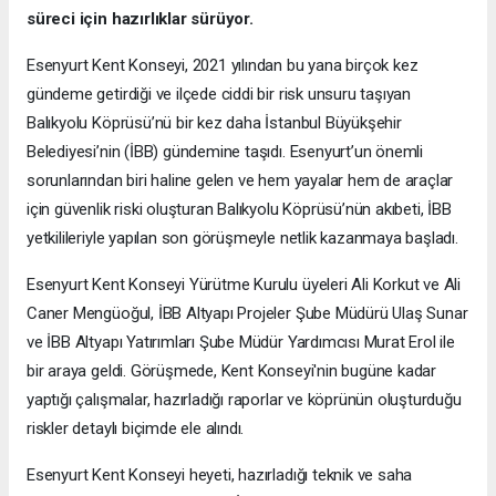
süreci için hazırlıklar sürüyor.
Esenyurt Kent Konseyi, 2021 yılından bu yana birçok kez
gündeme getirdiği ve ilçede ciddi bir risk unsuru taşıyan
Balıkyolu Köprüsü’nü bir kez daha İstanbul Büyükşehir
Belediyesi’nin (İBB) gündemine taşıdı. Esenyurt’un önemli
sorunlarından biri haline gelen ve hem yayalar hem de araçlar
için güvenlik riski oluşturan Balıkyolu Köprüsü’nün akıbeti, İBB
yetkilileriyle yapılan son görüşmeyle netlik kazanmaya başladı.
Esenyurt Kent Konseyi Yürütme Kurulu üyeleri Ali Korkut ve Ali
Caner Mengüoğul, İBB Altyapı Projeler Şube Müdürü Ulaş Sunar
ve İBB Altyapı Yatırımları Şube Müdür Yardımcısı Murat Erol ile
bir araya geldi. Görüşmede, Kent Konseyi'nin bugüne kadar
yaptığı çalışmalar, hazırladığı raporlar ve köprünün oluşturduğu
riskler detaylı biçimde ele alındı.
Esenyurt Kent Konseyi heyeti, hazırladığı teknik ve saha