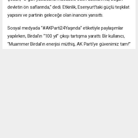
devletin ön saflarında,” dedi. Etkinlik, Esenyurt’taki güçlü teşkilat
yapısını ve partinin geleceğe olan inancını yansıttı.
Sosyal medyada “#AKParti24Yaşında” etiketiyle paylaşımlar
yapılırken, Birdal’ın “100 yıl” çıkışı tartışma yarattı. Bir kullanıcı,
“Muammer Birdal’ın enerjisi müthiş, AK Parti’ye güvenimiz tam!”
derken, bir diğeri, “100 yıl iddialı, ama millet desteklerse neden
olmasın?” yorumunu yaptı.
#AK Parti
#Esenyurt
#Muammer Birdal
#Togay Çoban
#24. yıl kutlaması
#Recep Tayyip Erdoğan
#Necmi Kadıoğlu
#Şenay Değer
#Fethi Kaya
#başarı hikâyesi