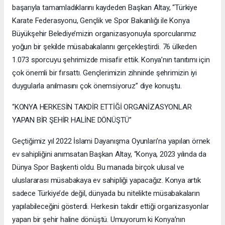
başarıyla tamamladıklarını kaydeden Başkan Altay, “Türkiye
Karate Federasyonu, Gençlik ve Spor Bakanlığı ile Konya
Büyükşehir Belediye’mizin organizasyonuyla sporcularımız
yoğun bir şekilde müsabakalarını gerçekleştirdi. 76 ülkeden
1.073 sporcuyu şehrimizde misafir ettik. Konya’nın tanıtımı için
çok önemli bir fırsattı. Gençlerimizin zihninde şehrimizin iyi
duygularla anılmasını çok önemsiyoruz” diye konuştu.
“KONYA HERKESİN TAKDİR ETTİĞİ ORGANİZASYONLAR
YAPAN BİR ŞEHİR HALİNE DÖNÜŞTÜ”
Geçtiğimiz yıl 2022 İslami Dayanışma Oyunları’na yapılan örnek
ev sahipliğini anımsatan Başkan Altay, “Konya, 2023 yılında da
Dünya Spor Başkenti oldu. Bu manada birçok ulusal ve
uluslararası müsabakaya ev sahipliği yapacağız. Konya artık
sadece Türkiye’de değil, dünyada bu nitelikte müsabakaların
yapılabileceğini gösterdi. Herkesin takdir ettiği organizasyonlar
yapan bir şehir haline dönüştü. Umuyorum ki Konya’nın