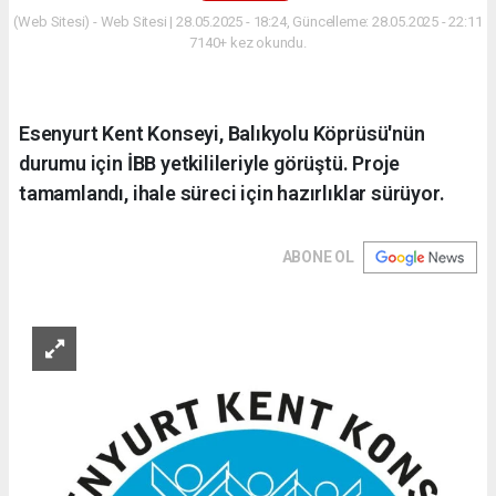
(Web Sitesi) - Web Sitesi | 28.05.2025 - 18:24, Güncelleme: 28.05.2025 - 22:11
7140+ kez okundu.
Esenyurt Kent Konseyi, Balıkyolu Köprüsü'nün
durumu için İBB yetkilileriyle görüştü. Proje
tamamlandı, ihale süreci için hazırlıklar sürüyor.
ABONE OL