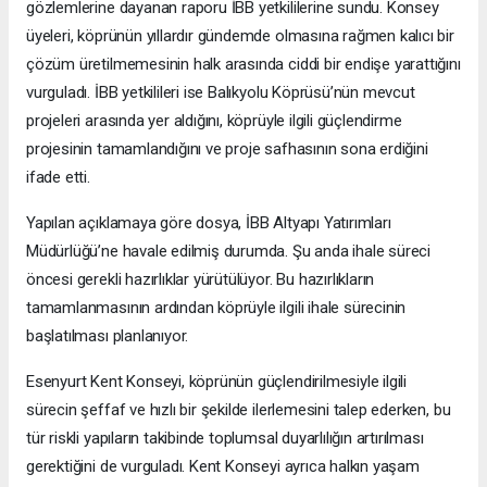
gözlemlerine dayanan raporu İBB yetkililerine sundu. Konsey
üyeleri, köprünün yıllardır gündemde olmasına rağmen kalıcı bir
çözüm üretilmemesinin halk arasında ciddi bir endişe yarattığını
vurguladı. İBB yetkilileri ise Balıkyolu Köprüsü’nün mevcut
projeleri arasında yer aldığını, köprüyle ilgili güçlendirme
projesinin tamamlandığını ve proje safhasının sona erdiğini
ifade etti.
Yapılan açıklamaya göre dosya, İBB Altyapı Yatırımları
Müdürlüğü’ne havale edilmiş durumda. Şu anda ihale süreci
öncesi gerekli hazırlıklar yürütülüyor. Bu hazırlıkların
tamamlanmasının ardından köprüyle ilgili ihale sürecinin
başlatılması planlanıyor.
Esenyurt Kent Konseyi, köprünün güçlendirilmesiyle ilgili
sürecin şeffaf ve hızlı bir şekilde ilerlemesini talep ederken, bu
tür riskli yapıların takibinde toplumsal duyarlılığın artırılması
gerektiğini de vurguladı. Kent Konseyi ayrıca halkın yaşam