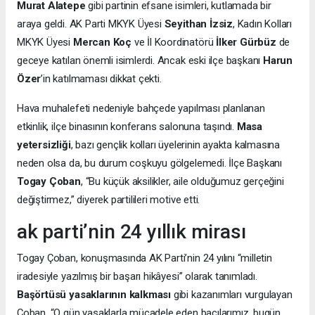
Murat Alatepe
gibi partinin efsane isimleri, kutlamada bir
araya geldi. AK Parti MKYK Üyesi
Seyithan İzsiz
, Kadın Kolları
MKYK Üyesi
Mercan Koç
ve İl Koordinatörü
İlker Gürbüz
de
geceye katılan önemli isimlerdi. Ancak eski ilçe başkanı
Harun
Özer
’in katılmaması dikkat çekti.
Hava muhalefeti nedeniyle bahçede yapılması planlanan
etkinlik, ilçe binasının konferans salonuna taşındı.
Masa
yetersizliği
, bazı gençlik kolları üyelerinin ayakta kalmasına
neden olsa da, bu durum coşkuyu gölgelemedi. İlçe Başkanı
Togay Çoban
, “Bu küçük aksilikler, aile olduğumuz gerçeğini
değiştirmez,” diyerek partilileri motive etti.
ak parti’nin 24 yıllık mirası
Togay Çoban, konuşmasında AK Parti’nin 24 yılını “milletin
iradesiyle yazılmış bir başarı hikâyesi” olarak tanımladı.
Başörtüsü yasaklarının kalkması
gibi kazanımları vurgulayan
Çoban, “O gün yasaklarla mücadele eden bacılarımız, bugün