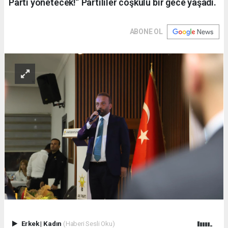
Parti yönetecek!” Partililer coşkulu bir gece yaşadı.
ABONE OL
Erkek
|
Kadın
(Haberi Sesli Oku)