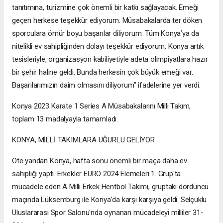
tanıtımına, turizmine çok önemli bir katkı sağlayacak. Emeği
geçen herkese teşekkür ediyorum. Müsabakalarda ter döken
sporculara ömür boyu başarılar diliyorum. Tüm Konya’ya da
nitelikli ev sahipliğinden dolayı teşekkür ediyorum. Konya artık
tesisleriyle, organizasyon kabiliyetiyle adeta olimpiyatlara hazır
bir şehir haline geldi. Bunda herkesin çok büyük emeği var.
Başarılarımızın daim olmasını diliyorum” ifadelerine yer verdi.
Konya 2023 Karate 1 Series A Müsabakalarını Milli Takım,
toplam 13 madalyayla tamamladı.
KONYA, MİLLİ TAKIMLARA UĞURLU GELİYOR
Öte yandan Konya, hafta sonu önemli bir maça daha ev
sahipliği yaptı. Erkekler EURO 2024 Elemeleri 1. Grup'ta
mücadele eden A Milli Erkek Hentbol Takımı, gruptaki dördüncü
maçında Lüksemburg ile Konya’da karşı karşıya geldi. Selçuklu
Uluslararası Spor Salonu'nda oynanan mücadeleyi milliler 31-