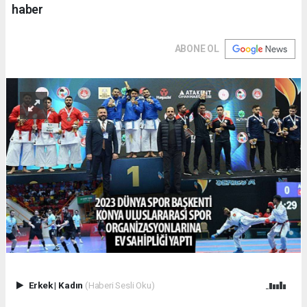
haber
ABONE OL
Erkek
|
Kadın
(Haberi Sesli Oku)