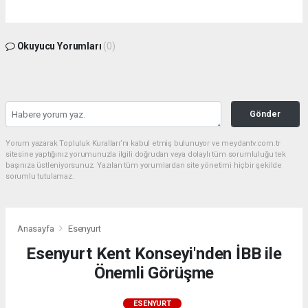
Okuyucu Yorumları
(0)
Gönder
Yorum yazarak Topluluk Kuralları’nı kabul etmiş bulunuyor ve meydantv.com.tr
sitesine yaptığınız yorumunuzla ilgili doğrudan veya dolaylı tüm sorumluluğu tek
başınıza üstleniyorsunuz. Yazılan tüm yorumlardan site yönetimi hiçbir şekilde
sorumlu tutulamaz.
Anasayfa
Esenyurt
Esenyurt Kent Konseyi'nden İBB ile
Önemli Görüşme
ESENYURT