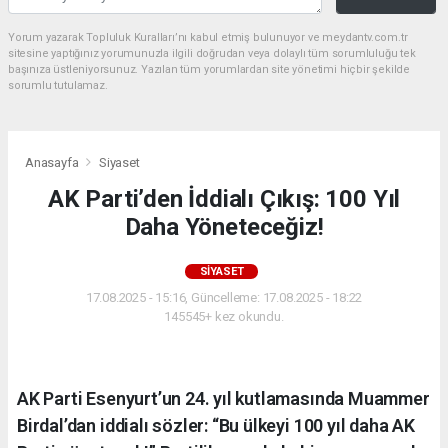
Yorum yazarak Topluluk Kuralları’nı kabul etmiş bulunuyor ve meydantv.com.tr
sitesine yaptığınız yorumunuzla ilgili doğrudan veya dolaylı tüm sorumluluğu tek
başınıza üstleniyorsunuz. Yazılan tüm yorumlardan site yönetimi hiçbir şekilde
sorumlu tutulamaz.
Anasayfa
Siyaset
AK Parti’den İddialı Çıkış: 100 Yıl
Daha Yöneteceğiz!
SIYASET
17.08.2025 - 15:16, Güncelleme: 17.08.2025 - 18:22
145545+ kez okundu.
AK Parti Esenyurt’un 24. yıl kutlamasında Muammer
Birdal’dan iddialı sözler: “Bu ülkeyi 100 yıl daha AK