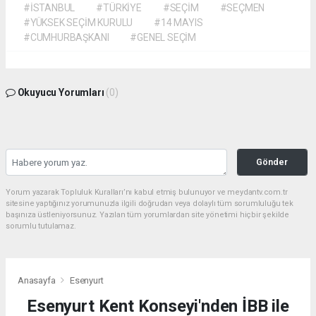
#İSTANBUL
#TÜRKİYE
#SEÇİM
#SEÇMEN
#YÜKSEK SEÇİM KURULU
#14 MAYIS
#CUMHURBAŞKANI
#GENEL SEÇİM
Okuyucu Yorumları
(0)
Gönder
Yorum yazarak Topluluk Kuralları’nı kabul etmiş bulunuyor ve meydantv.com.tr
sitesine yaptığınız yorumunuzla ilgili doğrudan veya dolaylı tüm sorumluluğu tek
başınıza üstleniyorsunuz. Yazılan tüm yorumlardan site yönetimi hiçbir şekilde
sorumlu tutulamaz.
Anasayfa
Esenyurt
Esenyurt Kent Konseyi'nden İBB ile