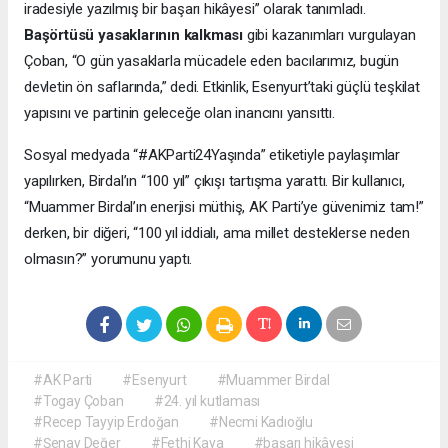
iradesiyle yazılmış bir başarı hikâyesi” olarak tanımladı.
Başörtüsü yasaklarının kalkması
gibi kazanımları vurgulayan
Çoban, “O gün yasaklarla mücadele eden bacılarımız, bugün
devletin ön saflarında,” dedi. Etkinlik, Esenyurt’taki güçlü teşkilat
yapısını ve partinin geleceğe olan inancını yansıttı.
Sosyal medyada “#AKParti24Yaşında” etiketiyle paylaşımlar
yapılırken, Birdal’ın “100 yıl” çıkışı tartışma yarattı. Bir kullanıcı,
“Muammer Birdal’ın enerjisi müthiş, AK Parti’ye güvenimiz tam!”
derken, bir diğeri, “100 yıl iddialı, ama millet desteklerse neden
olmasın?” yorumunu yaptı.
#AK Parti
#Esenyurt
#Muammer Birdal
#Togay Çoban
#24. yıl kutlaması
#Recep Tayyip Erdoğan
#Necmi Kadıoğlu
#Şenay Değer
#Fethi Kaya
#başarı hikâyesi