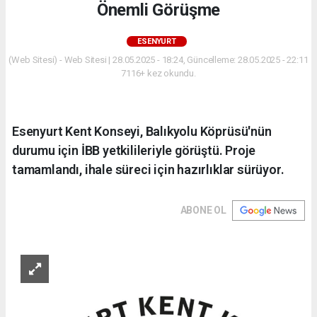
Önemli Görüşme
ESENYURT
(Web Sitesi) - Web Sitesi | 28.05.2025 - 18:24, Güncelleme: 28.05.2025 - 22:11
7116+ kez okundu.
Esenyurt Kent Konseyi, Balıkyolu Köprüsü'nün
durumu için İBB yetkilileriyle görüştü. Proje
tamamlandı, ihale süreci için hazırlıklar sürüyor.
ABONE OL