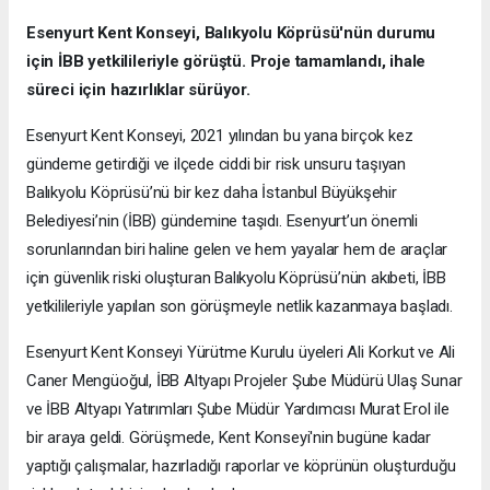
Esenyurt Kent Konseyi, Balıkyolu Köprüsü'nün durumu
için İBB yetkilileriyle görüştü. Proje tamamlandı, ihale
süreci için hazırlıklar sürüyor.
Esenyurt Kent Konseyi, 2021 yılından bu yana birçok kez
gündeme getirdiği ve ilçede ciddi bir risk unsuru taşıyan
Balıkyolu Köprüsü’nü bir kez daha İstanbul Büyükşehir
Belediyesi’nin (İBB) gündemine taşıdı. Esenyurt’un önemli
sorunlarından biri haline gelen ve hem yayalar hem de araçlar
için güvenlik riski oluşturan Balıkyolu Köprüsü’nün akıbeti, İBB
yetkilileriyle yapılan son görüşmeyle netlik kazanmaya başladı.
Esenyurt Kent Konseyi Yürütme Kurulu üyeleri Ali Korkut ve Ali
Caner Mengüoğul, İBB Altyapı Projeler Şube Müdürü Ulaş Sunar
ve İBB Altyapı Yatırımları Şube Müdür Yardımcısı Murat Erol ile
bir araya geldi. Görüşmede, Kent Konseyi'nin bugüne kadar
yaptığı çalışmalar, hazırladığı raporlar ve köprünün oluşturduğu