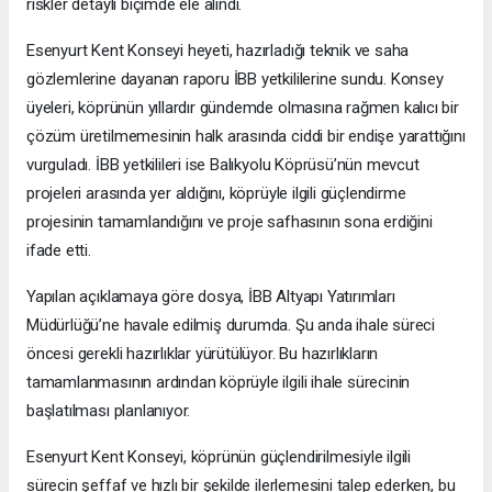
riskler detaylı biçimde ele alındı.
Esenyurt Kent Konseyi heyeti, hazırladığı teknik ve saha
gözlemlerine dayanan raporu İBB yetkililerine sundu. Konsey
üyeleri, köprünün yıllardır gündemde olmasına rağmen kalıcı bir
çözüm üretilmemesinin halk arasında ciddi bir endişe yarattığını
vurguladı. İBB yetkilileri ise Balıkyolu Köprüsü’nün mevcut
projeleri arasında yer aldığını, köprüyle ilgili güçlendirme
projesinin tamamlandığını ve proje safhasının sona erdiğini
ifade etti.
Yapılan açıklamaya göre dosya, İBB Altyapı Yatırımları
Müdürlüğü’ne havale edilmiş durumda. Şu anda ihale süreci
öncesi gerekli hazırlıklar yürütülüyor. Bu hazırlıkların
tamamlanmasının ardından köprüyle ilgili ihale sürecinin
başlatılması planlanıyor.
Esenyurt Kent Konseyi, köprünün güçlendirilmesiyle ilgili
sürecin şeffaf ve hızlı bir şekilde ilerlemesini talep ederken, bu