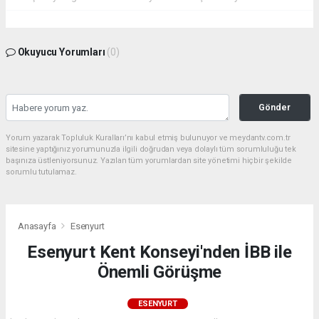
Okuyucu Yorumları
(0)
Gönder
Yorum yazarak Topluluk Kuralları’nı kabul etmiş bulunuyor ve meydantv.com.tr
sitesine yaptığınız yorumunuzla ilgili doğrudan veya dolaylı tüm sorumluluğu tek
başınıza üstleniyorsunuz. Yazılan tüm yorumlardan site yönetimi hiçbir şekilde
sorumlu tutulamaz.
Anasayfa
Esenyurt
Esenyurt Kent Konseyi'nden İBB ile
Önemli Görüşme
ESENYURT