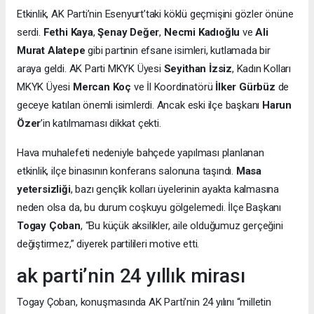
Etkinlik, AK Parti’nin Esenyurt’taki köklü geçmişini gözler önüne
serdi.
Fethi Kaya
,
Şenay Değer
,
Necmi Kadıoğlu
ve
Ali
Murat Alatepe
gibi partinin efsane isimleri, kutlamada bir
araya geldi. AK Parti MKYK Üyesi
Seyithan İzsiz
, Kadın Kolları
MKYK Üyesi
Mercan Koç
ve İl Koordinatörü
İlker Gürbüz
de
geceye katılan önemli isimlerdi. Ancak eski ilçe başkanı
Harun
Özer
’in katılmaması dikkat çekti.
Hava muhalefeti nedeniyle bahçede yapılması planlanan
etkinlik, ilçe binasının konferans salonuna taşındı.
Masa
yetersizliği
, bazı gençlik kolları üyelerinin ayakta kalmasına
neden olsa da, bu durum coşkuyu gölgelemedi. İlçe Başkanı
Togay Çoban
, “Bu küçük aksilikler, aile olduğumuz gerçeğini
değiştirmez,” diyerek partilileri motive etti.
ak parti’nin 24 yıllık mirası
Togay Çoban, konuşmasında AK Parti’nin 24 yılını “milletin