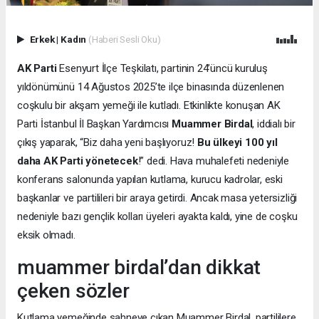
Erkek
|
Kadın
(Haberi Sesli Oku)
AK Parti
Esenyurt İlçe Teşkilatı, partinin 24’üncü kuruluş
yıldönümünü 14 Ağustos 2025’te ilçe binasında düzenlenen
coşkulu bir akşam yemeği ile kutladı. Etkinlikte konuşan AK
Parti İstanbul İl Başkan Yardımcısı
Muammer Birdal
, iddialı bir
çıkış yaparak, “Biz daha yeni başlıyoruz!
Bu ülkeyi 100 yıl
daha AK Parti yönetecek
!” dedi. Hava muhalefeti nedeniyle
konferans salonunda yapılan kutlama, kurucu kadrolar, eski
başkanlar ve partilileri bir araya getirdi. Ancak masa yetersizliği
nedeniyle bazı gençlik kolları üyeleri ayakta kaldı, yine de coşku
eksik olmadı.
muammer birdal’dan dikkat
çeken sözler
Kutlama yemeğinde sahneye çıkan Muammer Birdal, partililere