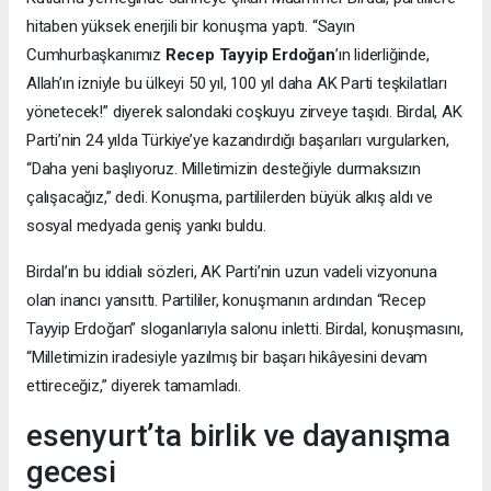
hitaben yüksek enerjili bir konuşma yaptı. “Sayın
Cumhurbaşkanımız
Recep Tayyip Erdoğan
’ın liderliğinde,
Allah’ın izniyle bu ülkeyi 50 yıl, 100 yıl daha AK Parti teşkilatları
yönetecek!” diyerek salondaki coşkuyu zirveye taşıdı. Birdal, AK
Parti’nin 24 yılda Türkiye’ye kazandırdığı başarıları vurgularken,
“Daha yeni başlıyoruz. Milletimizin desteğiyle durmaksızın
çalışacağız,” dedi. Konuşma, partililerden büyük alkış aldı ve
sosyal medyada geniş yankı buldu.
Birdal’ın bu iddialı sözleri, AK Parti’nin uzun vadeli vizyonuna
olan inancı yansıttı. Partililer, konuşmanın ardından “Recep
Tayyip Erdoğan” sloganlarıyla salonu inletti. Birdal, konuşmasını,
“Milletimizin iradesiyle yazılmış bir başarı hikâyesini devam
ettireceğiz,” diyerek tamamladı.
esenyurt’ta birlik ve dayanışma
gecesi