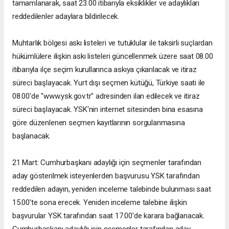
tamamlanarak, saat 23.00 itibarıyla eksiklikler ve adaylıkları
reddedilenler adaylara bildirilecek.
Muhtarlık bölgesi askı listeleri ve tutuklular ile taksirli suçlardan
hükümlülere ilişkin askı listeleri güncellenmek üzere saat 08.00
itibarıyla ilçe seçim kurullarınca askıya çıkarılacak ve itiraz
süreci başlayacak. Yurt dışı seçmen kütüğü, Türkiye saati ile
08.00'de "www.ysk.gov.tr" adresinden ilan edilecek ve itiraz
süreci başlayacak. YSK'nin internet sitesinden bina esasına
göre düzenlenen seçmen kayıtlarının sorgulanmasına
başlanacak.
21 Mart: Cumhurbaşkanı adaylığı için seçmenler tarafından
aday gösterilmek isteyenlerden başvurusu YSK tarafından
reddedilen adayın, yeniden inceleme talebinde bulunması saat
15.00'te sona erecek. Yeniden inceleme talebine ilişkin
başvurular YSK tarafından saat 17.00'de karara bağlanacak.
Cumhurbaşkanı adaylığı için seçmenler tarafından aday