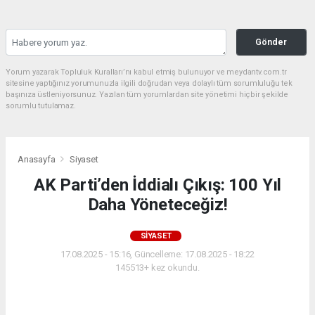
Gönder
Yorum yazarak Topluluk Kuralları’nı kabul etmiş bulunuyor ve meydantv.com.tr
sitesine yaptığınız yorumunuzla ilgili doğrudan veya dolaylı tüm sorumluluğu tek
başınıza üstleniyorsunuz. Yazılan tüm yorumlardan site yönetimi hiçbir şekilde
sorumlu tutulamaz.
Anasayfa
Siyaset
AK Parti’den İddialı Çıkış: 100 Yıl
Daha Yöneteceğiz!
SIYASET
17.08.2025 - 15:16, Güncelleme: 17.08.2025 - 18:22
145513+ kez okundu.